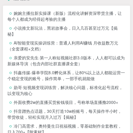
婉婉主播拉新实操课（新版）流程化讲解资深带货主播，让
每个人都成为经得起考验的主播
小说推文新玩法，黑岩故事会，日入几百甚至过万元【揭
秘】
AI智能变现实操训练营：普通人利用AI赚钱 月收益数万元
（全套课程+文档）
亲爱的安先生·第一人称短视频社群3.0版本，人人都可以成为
新媒体导演（包含内部社群直播课全套）
抖鑫传媒-爆单学院8.0孵化体系，让80%以上达人都能运营一
个稳定变现的账号，操作简单，一部手机就能做
勋哥·短视频变现训练营，解决核心问题，标准化起号流程，
以变现为核心
外面收费2w的直播买货捡钱项目，号称单场直播撸2000+
抖音蹭热点话题，30天打造10w粉账号，每天操作半小时，
带货收徒，轻松实现月入过万【揭秘】
冷门高需求，奥特曼生日祝福视频，零基础制作全套教程，
日入700+【附素材】