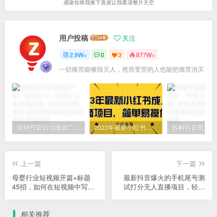
感谢你将我推下悬崖让我看清整片天空
用户投稿
关注
2.9W+
0
3
877W+
一切痛苦能够毁灭人，然而受苦的人也能把痛苦消灭
闹钟托管自动播放广告，单机5-10，无需人工操作
2023年最新小红书成人电商项目，简单易操作【详细教程】
上一篇
下一篇
母婴行业短视频开篇+标题
最新抖音爆火的手机尾号测
45招，​如何在短视频中写一
试打分无人直播项目，轻松
个吸引人的开篇加标题，让
日赚几百+【打分脚本+详细
你的视频被更多人爱看
教程】
相关推荐