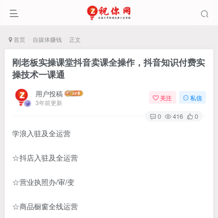
首页
自媒体赚钱
正文
刚老板实操课堂抖音卖课全操作，抖音知识付费实
操技术一课通
用户投稿
关注
私信
3年前更新
0
416
0
学浪入驻及全运营
☆抖店入驻及全运营
☆营业执照办/审/变
☆商品橱窗全线运营