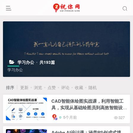
学习办公
共193篇
学习办公
排序
更新
浏览
点赞
评论
收藏
随机
CAD智能体绘图实战课，利用智能工
具，实现从基础绘图员到高效智能设计
生产力的转变
5个月前
327
Adobe AI设计课：涵盖PS创成式填