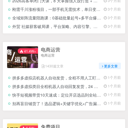
2026高客单闭门大课，8 天掌握强人设打造 + 真线索获客 + 私域成交，1 个微信赚千万净利
3个月前
刚需千川涨粉项目，一部手机无需技术，单日变现1000＋当天做当天见收益
3个月前
全域矩阵流量陪跑课：0基础批量起号+多平台爆流+私域变现，手把手教你流量暴涨
3个月前
外贸 社媒获客破局课，平台策略、内容引擎、询盘转化，构建体系化引流系统(更新26年3月
3个月前
电商运营
41.4W+
电商运营
1430篇文章
更多文章
拼多多虚拟店机器人自动发货，全程不用人工盯守，轻松做到月入 1-5 万
1个月前
拼多多虚拟类目全程机器人自动回复发货，24 小时机器人运营，做好轻松月入 1-5W
1个月前
快手短视频带货10天速成：定位开店选品到全站推广，三种带货模式全拆解
1个月前
别再盲目铺货了！选品逻辑+关键字优化+广告漏斗，一套课打通亚马逊出单全流程
1个月前
免费项目
6.6W+