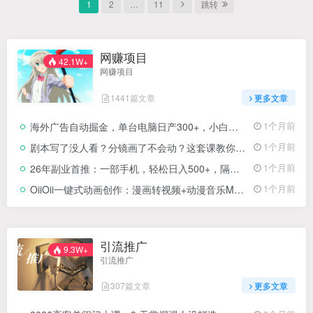
1
2
…
11
跳转
网赚项目
42.1W+
网赚项目
1441篇文章
更多文章
海外广告自动掘金，单台电脑日产300+，小白可操作
1个月前
剧本写了没人看？分镜画了不会动？这套课教你打通漫剧制作全链路，直接产出可传播成品
1个月前
26年副业首推：一部手机，轻松日入500+，隔天变现，长期可做！
1个月前
OiiOii一键式动画创作：漫画转视频+动漫音乐MV+剧情故事短片全流程实战
1个月前
引流推广
9.3W+
引流推广
307篇文章
更多文章