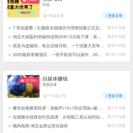
资源
165篇文章
更多文章
? 零加盟费｜红颜搭全国城市代理商招募正式启动！
5个月前
淘宝天猫盈利突破特训营25年12月线下课，系统性的深度剖析电商企业经营之道，打造电商标准化运营体系
5个月前
抓亚马逊漏洞，免去店铺月租，一个流量大竞争小，让你有机会成大卖的赛道
6个月前
2025最新零撸项目，一部手机就可以操作，20秒一单，零投入纯薅羊毛，无门槛，一天200+【揭秘】
10个月前
自媒体赚钱
33.5W+
视频直播
1110篇文章
更多文章
餐饮短视频系统课：老板IP+10+1到店理由+爆款钩子，实战案例拆解让门店客流翻倍
1个月前
短视频全链路创作实战课：从智能工具认知到短剧制作，零基础系统学习
1个月前
飓风电商·淘宝金牌运营实操班
2个月前