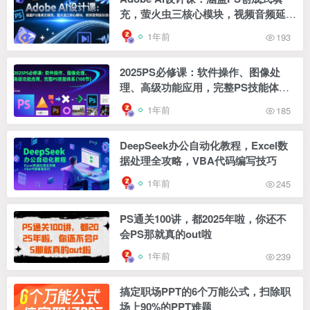
充，萤火虫三核心模块，视频音频延长
技术
1年前
193
2025PS必修课：软件操作、图像处
理、高级功能应用，完整PS技能体系
(100节
1年前
185
DeepSeek办公自动化教程，Excel数
据处理全攻略，VBA代码编写技巧
1年前
245
PS通关100讲，都2025年啦，你还不
会PS那就真的out啦
1年前
239
搞定职场PPT的6个万能公式，扫除职
场上90%的PPT难题