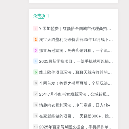
免费项目
? 零加盟费｜红颜搭全国城市代理商招募正式启动！
1
淘宝天猫盈利突破特训营25年12月线下课，系统性的深度剖析电商企业经营之道，打造电商标准化运营体系
2
抓亚马逊漏洞，免去店铺月租，一个流量大竞争小，让你有机会成大卖的赛道
3
2025最新零撸项目，一部手机就可以操作，20秒一单，零投入纯薅羊毛，无门槛，一天200+【揭秘】
4
线上陪伴项目玩法，聊聊天就有收益的项目，一个月收益5000+
5
全网首发！答案之书网页版，全新玩法，搭配文档和网页，日入1k+零门槛小白首选副业
6
25年7月小红书女粉新玩法，公域转私域变现，日轻松变现2张+，5分钟简单复制好上手
7
情趣内衣暴利玩法，冷门赛道，日入1k+
8
在家就能做的项目，一天轻松300+，操作简单上手快
9
2025年百家号AI图文掘金，手机操作单号月入4-5位数，低门槛【附指令+工具】
10