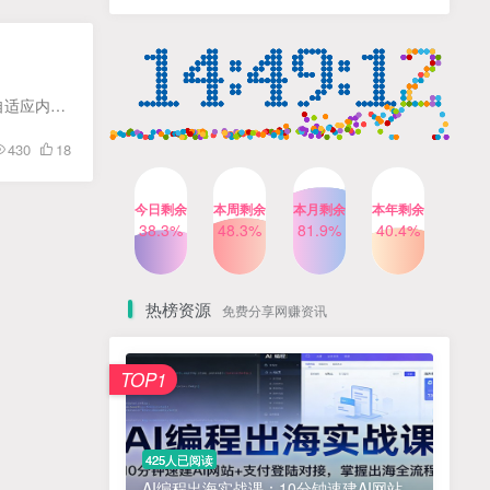
人出镜，不需要拍摄【更新
4个月前
424人已阅读
26年3月】
小红书笔记带货课，流量电
TOP4
商新机会，抓住小红书的流
量红利(更新26年2月)
5个月前
419人已阅读
精仿今日头条新闻网站亲测可用 带自动采集接口更新文章源码 推荐环境:mysql5.7+PHP7.3 支持页面自适应内附详细安装教程 资源下载：
AI商业编程智能体开发课：
TOP5
430
18
掌握LangChain+LangGraph
构建多智能体协同架构的核
4个月前
417人已阅读
心能力
今日剩余
本周剩余
本月剩余
本年剩余
Gemini3.0实战系统课，
38.2%
48.3%
81.9%
40.4%
TOP6
Sora2视频实操，从入门到精
通多模态创作
4个月前
416人已阅读
热榜资源
免费分享网赚资讯
免费项目
TOP1
? 零加盟费｜红颜搭全国城市代理商招募正式启动！
1
淘宝天猫盈利突破特训营25年12月线下课，系统性的深度剖析电商企业经营之道，打造电商标准化运营体系
2
425人已阅读
抓亚马逊漏洞，免去店铺月租，一个流量大竞争小，让你有机会成大卖的赛道
3
AI编程出海实战课：10分钟速建AI网站