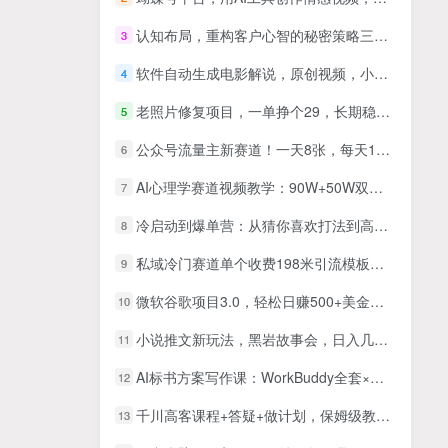
认知布局，重构客户心智的秘密策略三天音频课+文字版+视频录像
3
软件自动生成电影解说，原创视频，小白无脑操作，一天几分钟，日…
4
老照片修复项目，一单挣个29，长期稳定，月入5k-1w
5
公众号流量主新赛道！一天8张，每天10分钟，无脑操作
6
AI心理学赛道视频教学：90W+50W双博主教程，教你做爆款视频撸精选收益接商单
7
冷启动到爆单营：从猜你喜欢打法到高阶运营,30天打造爆款店铺,日订单破200
8
私域冷门赛道单个收费198米引流模板简单人群精准 45%的转化率单人一天大概收益多张
9
微软谷歌项目3.0，轻松日赚500+美金，操作简单，小白也可轻松入手！
10
小说推文新玩法，黑岩故事会，日入几百甚至过万元【揭秘】
11
AI标书方案写作课：WorkBuddy全套×标题生成×方案大纲×提示词技巧×废标点检查×豆包流程图，高效出方案
12
千川高客课程+答疑+做计划，保姆级教程，一看就会
13