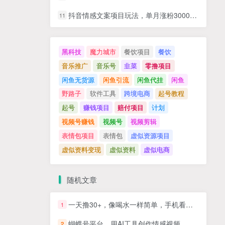
抖音情感文案项目玩法，单月涨粉3000+，新手小白也能做
11
黑科技
魔力城市
餐饮项目
餐饮
音乐推广
音乐号
韭菜
零撸项目
闲鱼无货源
闲鱼引流
闲鱼代挂
闲鱼
野路子
软件工具
跨境电商
起号教程
起号
赚钱项目
赔付项目
计划
视频号赚钱
视频号
视频剪辑
表情包项目
表情包
虚似资源项目
虚似资料变现
虚似资料
虚似电商
随机文章
一天撸30+，像喝水一样简单，手机看文章，可多账号操作
1
蝴蝶号平台，用AI工具创作情感视频，简单操作日赚400+
2