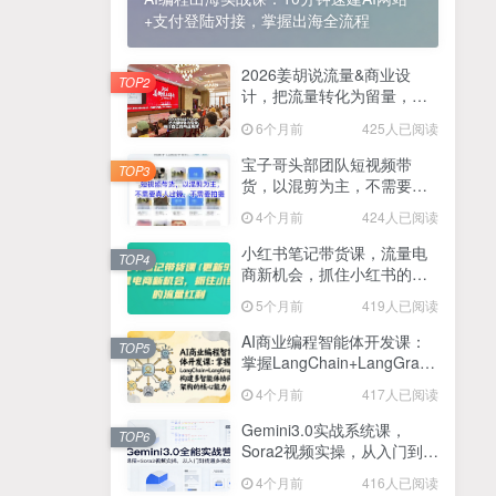
+支付登陆对接，掌握出海全流程
2025最新零撸项目，一部手机就可以操作，20秒一单，零投入纯薅羊毛，无门槛，一天200+【揭秘】
4
线上陪伴项目玩法，聊聊天就有收益的项目，一个月收益5000+
2026姜胡说流量&商业设
5
TOP2
计，把流量转化为留量，设
全网首发！答案之书网页版，全新玩法，搭配文档和网页，日入1k+零门槛小白首选副业
计自己的商业模式
6
6个月前
425人已阅读
25年7月小红书女粉新玩法，公域转私域变现，日轻松变现2张+，5分钟简单复制好上手
7
宝子哥头部团队短视频带
TOP3
货，以混剪为主，不需要真
情趣内衣暴利玩法，冷门赛道，日入1k+
8
人出镜，不需要拍摄【更新
4个月前
424人已阅读
26年3月】
在家就能做的项目，一天轻松300+，操作简单上手快
9
小红书笔记带货课，流量电
TOP4
商新机会，抓住小红书的流
2025年百家号AI图文掘金，手机操作单号月入4-5位数，低门槛【附指令+工具】
10
量红利(更新26年2月)
5个月前
419人已阅读
抖音情感文案项目玩法，单月涨粉3000+，新手小白也能做
11
AI商业编程智能体开发课：
TOP5
掌握LangChain+LangGraph
构建多智能体协同架构的核
4个月前
417人已阅读
心能力
Gemini3.0实战系统课，
TOP6
Sora2视频实操，从入门到精
通多模态创作
4个月前
416人已阅读