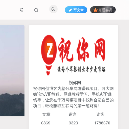
写文章
开通会员
热榜资源
免费分享网赚资讯
TOP1
425人已阅读
AI编程出海实战课：10分钟速建AI网站
+支付登陆对接，掌握出海全流程
祝你网
祝你网创博客为您分享网络赚钱项目、各大网
赚论坛VIP教程、网赚教程学习、手机APP赚
2026姜胡说流量&商业设
TOP2
钱等，让您在千万网赚项目中找到合适自己的
计，把流量转化为留量，设
项目，轻松赚取互联网的第一笔财富!
计自己的商业模式
6个月前
425人已阅读
文章
留言 访客
宝子哥头部团队短视频带
TOP3
6869 9
323 1
788670
货，以混剪为主，不需要真