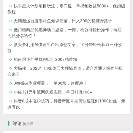
快手星火计划项目玩法，零门槛，单视频收益5000+，保姆级
教程
无脑搬运百度墨斗鱼知识店铺，日入300的稳赚野路子
低门槛商品优惠券项目思路，一部手机就能轻松操作，玩法
无私分享给你！
微头条利用AI快速生产出原创文章，10分钟轻松获取三种收
益
如何用小红书群聊日引200+精准粉
大揭秘：2023年自媒体五大领域赛道，适合普通人操作的机
会来了！
0撸搬砖副业项目，一单80块，速度冲！
小红书1元引流网购粉实操，单日引流100+
抖音0成本涨粉技巧，抖音新账号如何快速涨到1000粉丝，亲
测有效！
评论
抢沙发