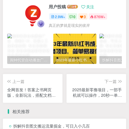
用户投稿
关注
2.9W+
0
3
876W+
真正的梦就是现实的彼岸
闹钟托管自动播放广告，单机5-10，无需人工操作
2023年最新小红书成人电商项目，简单易操作【详细教程】
上一篇
下一篇
全网首发！答案之书网页
2025最新零撸项目，一部手
版，全新玩法，搭配文档和
机就可以操作，20秒一单，
网页，日入1k+零门槛小白首
零投入纯薅羊毛，无门槛，
选副业
一天200+【揭秘】
相关推荐
拆解抖音图文搬运流量掘金，可日入小几百