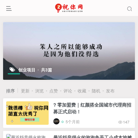
创业项目
共3篇
排序
更新
浏览
点赞
评论
收藏
随机
发布
? 零加盟费｜红颜搭全国城市代理商招
募正式启动！
5个月前
147
最近抖音很火的泡泡鱼手工小成本地摊