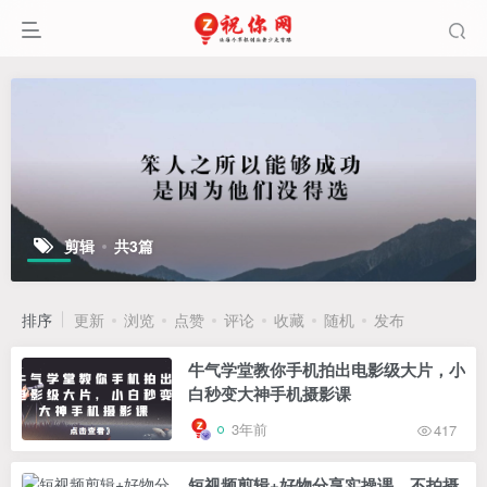
剪辑
共3篇
排序
更新
浏览
点赞
评论
收藏
随机
发布
牛气学堂教你手机拍出电影级大片，小
白秒变大神手机摄影课
3年前
417
短视频剪辑+好物分享实操课，​不拍摄