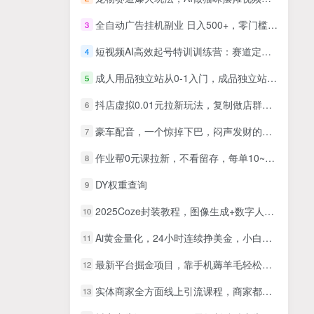
全自动广告挂机副业 日入500+，零门槛24小时无人值守被动创收项目
3
短视频AI高效起号特训训练营：赛道定位+文案配音+剪辑思维，小白快速做出高播放作品
4
成人用品独立站从0-1入门，成品独立站运营全流程教学，七大好卖成品独立站推荐
5
抖店虚拟0.01元拉新玩法，复制做店群，开店上品，一人操作几十个店
6
豪车配音，一个惊掉下巴，闷声发财的小生意，日赚500+
7
作业帮0元课拉新，不看留存，每单10~160元，转化率越高佣金率越高。
8
DY权重查询
9
2025Coze封装教程，图像生成+数字人+发票处理，可视化操作与流程封装技术
10
Ai黄金量化，24小时连续挣美金，小白轻松入手，简单易操作，日入1000+
11
最新平台掘金项目，靠手机薅羊毛轻松月入过万，小白也能轻松上手，保姆级教程【揭秘】
12
实体商家全方面线上引流课程，商家都能拿到结果的短视频落地方法
13