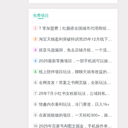
免费项目
? 零加盟费｜红颜搭全国城市代理商招募正式启动！
1
淘宝天猫盈利突破特训营25年12月线下课，系统性的深度剖析电商企业经营之道，打造电商标准化运营体系
2
抓亚马逊漏洞，免去店铺月租，一个流量大竞争小，让你有机会成大卖的赛道
3
2025最新零撸项目，一部手机就可以操作，20秒一单，零投入纯薅羊毛，无门槛，一天200+【揭秘】
4
线上陪伴项目玩法，聊聊天就有收益的项目，一个月收益5000+
5
全网首发！答案之书网页版，全新玩法，搭配文档和网页，日入1k+零门槛小白首选副业
6
25年7月小红书女粉新玩法，公域转私域变现，日轻松变现2张+，5分钟简单复制好上手
7
情趣内衣暴利玩法，冷门赛道，日入1k+
8
在家就能做的项目，一天轻松300+，操作简单上手快
9
2025年百家号AI图文掘金，手机操作单号月入4-5位数，低门槛【附指令+工具】
10