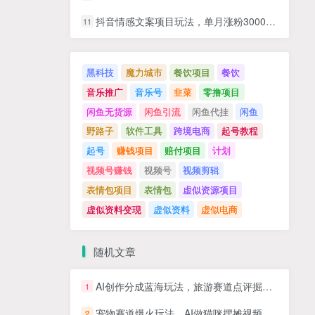
抖音情感文案项目玩法，单月涨粉3000+，新手小白也能做
11
黑科技
魔力城市
餐饮项目
餐饮
音乐推广
音乐号
韭菜
零撸项目
闲鱼无货源
闲鱼引流
闲鱼代挂
闲鱼
野路子
软件工具
跨境电商
起号教程
起号
赚钱项目
赔付项目
计划
视频号赚钱
视频号
视频剪辑
表情包项目
表情包
虚似资源项目
虚似资料变现
虚似资料
虚似电商
随机文章
AI创作分成蓝海玩法，旅游赛道点评掘金，轻松月入6000+【揭秘】
1
宠物赛道爆火玩法，AI做猫咪摆摊视频，单条视频爆赞32.1万，学会轻松变现【附保姆级教学】
2