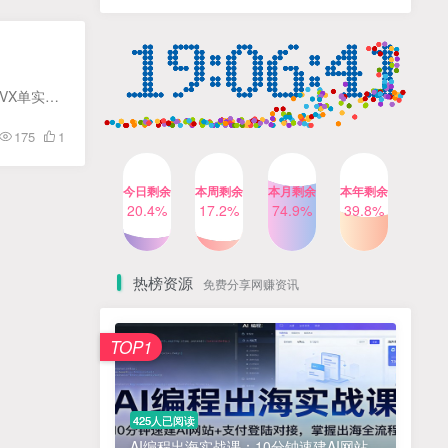
人出镜，不需要拍摄【更新
4个月前
424人已阅读
26年3月】
小红书笔记带货课，流量电
TOP4
商新机会，抓住小红书的流
量红利(更新26年2月)
5个月前
419人已阅读
公司业务需要，要多开企业VX，将自用的个人VX多开器改造了一下，需要的朋友自取 软件原理：关闭VX单实例互斥体，无Hook，不修改任何文件，支持当前最新版本 使用说明：1、软件首次使用，会释放...
公众号流量主之星座盘点赛
TOP5
175
1
道，起号快+流量稳，流程简
单，适合新手操作
3个月前
417人已阅读
今日剩余
本周剩余
本月剩余
本年剩余
AI商业编程智能体开发课：
20.4%
17.2%
74.9%
39.8%
TOP6
掌握LangChain+LangGraph
构建多智能体协同架构的核
4个月前
417人已阅读
心能力
热榜资源
免费分享网赚资讯
免费项目
TOP1
? 零加盟费｜红颜搭全国城市代理商招募正式启动！
1
淘宝天猫盈利突破特训营25年12月线下课，系统性的深度剖析电商企业经营之道，打造电商标准化运营体系
2
425人已阅读
抓亚马逊漏洞，免去店铺月租，一个流量大竞争小，让你有机会成大卖的赛道
3
AI编程出海实战课：10分钟速建AI网站