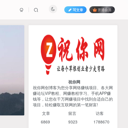
写文章
开通会员
热榜资源
免费分享网赚资讯
TOP1
425人已阅读
AI编程出海实战课：10分钟速建AI网站
+支付登陆对接，掌握出海全流程
祝你网
祝你网创博客为您分享网络赚钱项目、各大网
赚论坛VIP教程、网赚教程学习、手机APP赚
2026姜胡说流量&商业设
TOP2
钱等，让您在千万网赚项目中找到合适自己的
计，把流量转化为留量，设
项目，轻松赚取互联网的第一笔财富!
计自己的商业模式
6个月前
425人已阅读
文章
留言 访客
宝子哥头部团队短视频带
TOP3
6869 9
323 1
788670
货，以混剪为主，不需要真