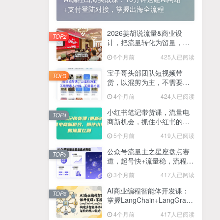
+支付登陆对接，掌握出海全流程
2025最新零撸项目，一部手机就可以操作，20秒一单，零投入纯薅羊毛，无门槛，一天200+【揭秘】
4
线上陪伴项目玩法，聊聊天就有收益的项目，一个月收益5000+
2026姜胡说流量&商业设
5
TOP2
计，把流量转化为留量，设
全网首发！答案之书网页版，全新玩法，搭配文档和网页，日入1k+零门槛小白首选副业
计自己的商业模式
6
6个月前
425人已阅读
25年7月小红书女粉新玩法，公域转私域变现，日轻松变现2张+，5分钟简单复制好上手
7
宝子哥头部团队短视频带
TOP3
货，以混剪为主，不需要真
情趣内衣暴利玩法，冷门赛道，日入1k+
8
人出镜，不需要拍摄【更新
4个月前
424人已阅读
26年3月】
在家就能做的项目，一天轻松300+，操作简单上手快
9
小红书笔记带货课，流量电
TOP4
商新机会，抓住小红书的流
2025年百家号AI图文掘金，手机操作单号月入4-5位数，低门槛【附指令+工具】
10
量红利(更新26年2月)
5个月前
419人已阅读
抖音情感文案项目玩法，单月涨粉3000+，新手小白也能做
11
公众号流量主之星座盘点赛
TOP5
道，起号快+流量稳，流程简
单，适合新手操作
3个月前
417人已阅读
AI商业编程智能体开发课：
TOP6
掌握LangChain+LangGraph
构建多智能体协同架构的核
4个月前
417人已阅读
心能力