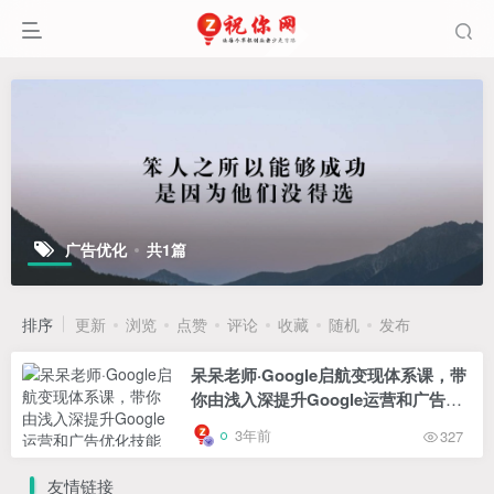
广告优化
共1篇
排序
更新
浏览
点赞
评论
收藏
随机
发布
呆呆老师·Google启航变现体系课，带
你由浅入深提升Google运营和广告优
化技能
3年前
327
友情链接