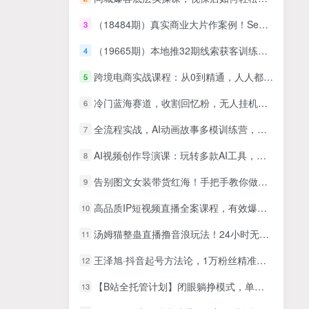
（18484期）真实商业大片作案例！Seedance 2.0参数设置+后期优化，教你落地商业广告
3
（19665期）本地推32期线索获客训练营｜8月全新2026投放教程，来客开户冷启动搜索广告素材优化全链路实操教学
4
跨境电商实战课程：从0到精通，人人都适合的跨境电商课（14节课）
5
冷门蓝海赛道，收割回忆粉，无人挂机直播，单场收入轻松2000-5w+
6
全流程实战，AI动画故事多模训练营，解锁AI动画创作新玩法
7
AI视频创作导演课：玩转多款AI工具，精通提示词运用完成MV制作与视频优化
8
告别图文女装带货红海！手把手教你做差异化，新手也能弯道超车
9
高品质IP短视频直播全案课程，有效爆流百万成交，小而美的精准自媒体赛道
10
汤姆猫整蛊直播撸音浪玩法！24小时无人直播，日入1000+（附搭建教程）【揭秘】
11
王泽旭·抖音起号方法论，​1万粉丝精准起号10大步骤完整版
12
【B站全托管计划】闭眼躺挣模式，单月稳定五位数
13