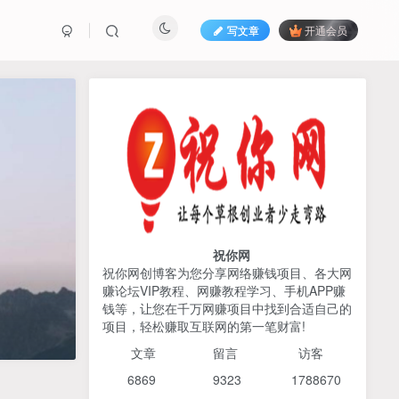
写文章
开通会员
热榜资源
免费分享网赚资讯
TOP1
425人已阅读
AI编程出海实战课：10分钟速建AI网站
+支付登陆对接，掌握出海全流程
祝你网
祝你网创博客为您分享网络赚钱项目、各大网
赚论坛VIP教程、网赚教程学习、手机APP赚
2026姜胡说流量&商业设
TOP2
钱等，让您在千万网赚项目中找到合适自己的
计，把流量转化为留量，设
项目，轻松赚取互联网的第一笔财富!
计自己的商业模式
6个月前
425人已阅读
文章
留言 访客
宝子哥头部团队短视频带
TOP3
6869 9
323 1
788670
货，以混剪为主，不需要真