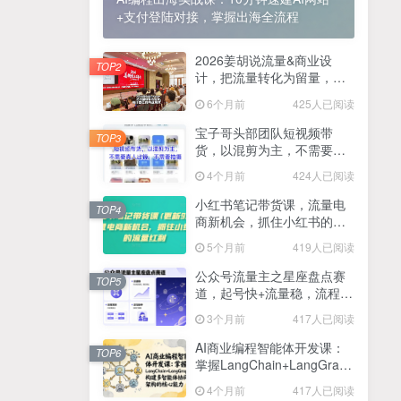
+支付登陆对接，掌握出海全流程
2025最新零撸项目，一部手机就可以操作，20秒一单，零投入纯薅羊毛，无门槛，一天200+【揭秘】
4
线上陪伴项目玩法，聊聊天就有收益的项目，一个月收益5000+
2026姜胡说流量&商业设
5
TOP2
计，把流量转化为留量，设
全网首发！答案之书网页版，全新玩法，搭配文档和网页，日入1k+零门槛小白首选副业
计自己的商业模式
6
6个月前
425人已阅读
25年7月小红书女粉新玩法，公域转私域变现，日轻松变现2张+，5分钟简单复制好上手
7
宝子哥头部团队短视频带
TOP3
货，以混剪为主，不需要真
情趣内衣暴利玩法，冷门赛道，日入1k+
8
人出镜，不需要拍摄【更新
4个月前
424人已阅读
26年3月】
在家就能做的项目，一天轻松300+，操作简单上手快
9
小红书笔记带货课，流量电
TOP4
商新机会，抓住小红书的流
2025年百家号AI图文掘金，手机操作单号月入4-5位数，低门槛【附指令+工具】
10
量红利(更新26年2月)
5个月前
419人已阅读
抖音情感文案项目玩法，单月涨粉3000+，新手小白也能做
11
公众号流量主之星座盘点赛
TOP5
道，起号快+流量稳，流程简
单，适合新手操作
3个月前
417人已阅读
AI商业编程智能体开发课：
TOP6
掌握LangChain+LangGraph
构建多智能体协同架构的核
4个月前
417人已阅读
心能力