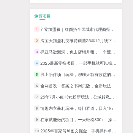
免费项目
? 零加盟费｜红颜搭全国城市代理商招募正式启动！
1
淘宝天猫盈利突破特训营25年12月线下课，系统性的深度剖析电商企业经营之道，打造电商标准化运营体系
2
抓亚马逊漏洞，免去店铺月租，一个流量大竞争小，让你有机会成大卖的赛道
3
2025最新零撸项目，一部手机就可以操作，20秒一单，零投入纯薅羊毛，无门槛，一天200+【揭秘】
4
线上陪伴项目玩法，聊聊天就有收益的项目，一个月收益5000+
5
全网首发！答案之书网页版，全新玩法，搭配文档和网页，日入1k+零门槛小白首选副业
6
25年7月小红书女粉新玩法，公域转私域变现，日轻松变现2张+，5分钟简单复制好上手
7
情趣内衣暴利玩法，冷门赛道，日入1k+
8
在家就能做的项目，一天轻松300+，操作简单上手快
9
2025年百家号AI图文掘金，手机操作单号月入4-5位数，低门槛【附指令+工具】
10