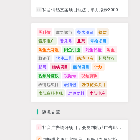
抖音情感文案项目玩法，单月涨粉3000+，新手小白也能做
11
黑科技
魔力城市
餐饮项目
餐饮
音乐推广
音乐号
韭菜
零撸项目
闲鱼无货源
闲鱼引流
闲鱼代挂
闲鱼
野路子
软件工具
跨境电商
起号教程
起号
赚钱项目
赔付项目
计划
视频号赚钱
视频号
视频剪辑
表情包项目
表情包
虚似资源项目
虚似资料变现
虚似资料
虚似电商
随机文章
抖音广告调研项目，会复制粘贴广告即可，任务没有上限，日收益稳定5张
1
同城爆客底层实操课，视保店如何轻松实现同城引流，不缺客户！
2