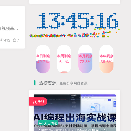
人出镜，不需要拍摄【更新
4个月前
424人已阅读
26年3月】
小红书笔记带货课，流量电
TOP4
商新机会，抓住小红书的流
量红利(更新26年2月)
5个月前
419人已阅读
课程介绍 课程大纲 第一单元Pr入门操作(基本可跳) 过） 1、PR安装-项目序列-编辑基本操作 2、编辑音视频基本操作 3、节目栏显示-导出设置 ·4、文字和音视频降噪 第二单元调色内功心法 5、调色...
公众号流量主之星座盘点赛
TOP5
412
7
道，起号快+流量稳，流程简
单，适合新手操作
3个月前
417人已阅读
今日剩余
本周剩余
本月剩余
本年剩余
AI商业编程智能体开发课：
42.7%
6.1%
72.3%
39.6%
TOP6
掌握LangChain+LangGraph
构建多智能体协同架构的核
4个月前
417人已阅读
心能力
热榜资源
免费分享网赚资讯
免费项目
TOP1
? 零加盟费｜红颜搭全国城市代理商招募正式启动！
1
淘宝天猫盈利突破特训营25年12月线下课，系统性的深度剖析电商企业经营之道，打造电商标准化运营体系
2
425人已阅读
抓亚马逊漏洞，免去店铺月租，一个流量大竞争小，让你有机会成大卖的赛道
3
AI编程出海实战课：10分钟速建AI网站