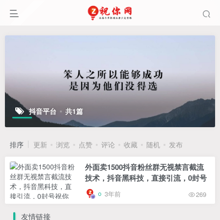
抖音平台
共1篇
排序
更新
浏览
点赞
评论
收藏
随机
发布
外面卖1500抖音粉丝群无视禁言截流
技术，抖音黑科技，直接引流，0封号
3年前
269
友情链接