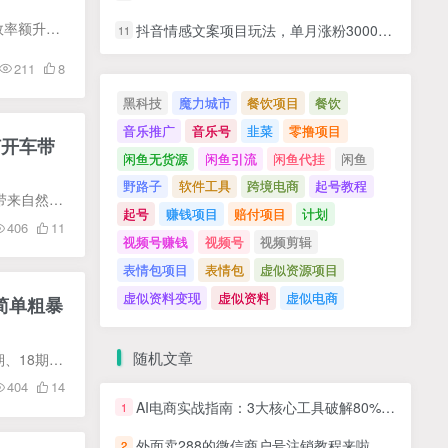
课程目录 1-1_01多多基础公式与“黑话”大全 1-2_02剖析流量入口布局产品思路 1-3_03做对市场分析效率额升十倍 1-404寻找对标竞品单是抄出来的 1-5_05主图做得好爆单少不了 1-6_06标题写的对流...
抖音情感文案项目玩法，单月涨粉3000+，新手小白也能做
11
211
8
黑科技
魔力城市
餐饮项目
餐饮
音乐推广
音乐号
韭菜
零撸项目
何开车带
闲鱼无货源
闲鱼引流
闲鱼代挂
闲鱼
野路子
软件工具
跨境电商
起号教程
课程大纲 1、拼多多自然流量推流机制 2、拼多多流量结构 3、自然流量应该如何布局 4、如何开车能带来自然流 面向人群 在做拼多多人群 学完收获 能学会拼多多自然流的实操玩法，懂得自然流是怎么...
起号
赚钱项目
赔付项目
计划
406
11
视频号赚钱
视频号
视频剪辑
表情包项目
表情包
虚似资源项目
虚似资料变现
虚似资料
虚似电商
简单粗暴
随机文章
课程介绍： 课程来自叮当会的拼多多粗暴赚钱特训营（11期、12期、13期、14期、15期、16期、17期、18期、19期），价值4999元主要内容包括：拼多多视频简单粗暴技术、2022年拼多多高效运营12步法...
404
14
AI电商实战指南：3大核心工具破解80%运营难题，实现降本增效
1
外面卖288的微信商户号注销教程来啦，超级简单方便，一分钟即可注销成功【揭秘】
2