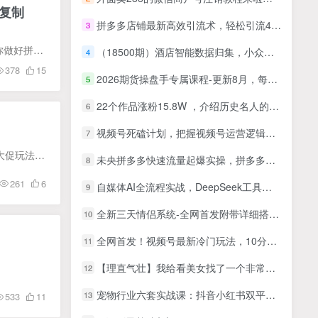
复制
拼多多店铺最新高效引流术，轻松引流400+创业粉，精准日变现五位数！
3
课程介绍： 课程来自白凤电商学院的拼多多日销千单训练营（更新11月），价值5000元。从0开始带你做好拼多多，让日销千单可以快速复制，一对一带店实训，快速打造日销千单店铺。 课程目录： 01、...
（18500期）酒店智能数据归集，小众蓝海已经稳定半年之久，单窗口70+零成本矩阵开干
4
378
15
2026期货操盘手专属课程-更新8月，每日实时行情复盘，适配短线玩家打造成熟交易模式
5
22个作品涨粉15.8W ，介绍历史名人的一生 ， 豆包+即梦+剪映轻松复制
6
视频号死磕计划，把握视频号运营逻辑，精准定位迅速起号
7
课程内容： 玩法技巧集锦【视频】 2-11-全站难放大必看！ 2-2-正常的领券玩法 2-9-双活动玩法 2-3-大促玩法核心点 2-4-手把手带你上万人团 2-8-防比价实操 2-6-无脑起量（大促+高投产） 2-7-破...
未央拼多多快速流量起爆实操，拼多多新品快速起爆实操，看完不走弯路
8
261
6
自媒体AI全流程实战，DeepSeek工具实操详解，从起号到变现完整方案
9
全新三天情侣系统-全网首发附带详细搭建教程-小白也能轻松上手搭建【详细教程+源码】
10
全网首发！视频号最新冷门玩法，10分钟一条星座解析演绎视频，条条爆款，日收入1000+
11
【理直气壮】我给看美女找了一个非常恰当的理由，信息差项目
12
宠物行业六套实战课：抖音小红书双平台，剪辑直播全打通，学完宠物赛道月入3万+
13
533
11