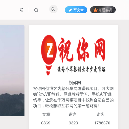
写文章
开通会员
热榜资源
免费分享网赚资讯
TOP1
425人已阅读
AI编程出海实战课：10分钟速建AI网站
+支付登陆对接，掌握出海全流程
祝你网
祝你网创博客为您分享网络赚钱项目、各大网
赚论坛VIP教程、网赚教程学习、手机APP赚
2026姜胡说流量&商业设
TOP2
钱等，让您在千万网赚项目中找到合适自己的
计，把流量转化为留量，设
项目，轻松赚取互联网的第一笔财富!
计自己的商业模式
6个月前
424人已阅读
文章
留言 访客
宝子哥头部团队短视频带
TOP3
6869 9
323 1
788670
货，以混剪为主，不需要真