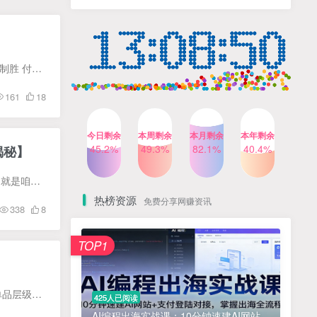
人出镜，不需要拍摄【更新
4个月前
424人已阅读
26年3月】
小红书笔记带货课，流量电
TOP4
商新机会，抓住小红书的流
量红利(更新26年2月)
5个月前
419人已阅读
引导迷茫的你 单一零散的学习不能系统有效 平台多变，很难把握红利的变化 行业玩法的差异不能一招制胜 付费压制不能免费起来吗？ 流量增长无法转化？ 推广成本高，价格没有优势？ 不允许同行价...
AI商业编程智能体开发课：
TOP5
161
18
掌握LangChain+LangGraph
构建多智能体协同架构的核
4个月前
417人已阅读
心能力
今日剩余
本周剩余
本月剩余
本年剩余
公众号流量主之星座盘点赛
45.2%
49.3%
82.1%
40.4%
揭秘】
TOP6
道，起号快+流量稳，流程简
单，适合新手操作
3个月前
416人已阅读
你好，我是白龙笔记，这套课，来讲这个还不错的项目，拼多多无版权网课项目。它是一个什么项目？就是咱们平时也会上拼多多去买一些网课，比如说咱们搜索小红书，然后就会出来很多课程，大概就是...
热榜资源
免费分享网赚资讯
338
8
免费项目
TOP1
? 零加盟费｜红颜搭全国城市代理商招募正式启动！
1
淘宝天猫盈利突破特训营25年12月线下课，系统性的深度剖析电商企业经营之道，打造电商标准化运营体系
2
课程内容： 1-5_前言课程介 1-4_第1课：选品定位 1-3_第2课：店铺分类、平台避 1-2_第3课：店铺单品层级权重 1-1_第4课：对标竞品竞店 更新中 资源下载：
425人已阅读
抓亚马逊漏洞，免去店铺月租，一个流量大竞争小，让你有机会成大卖的赛道
3
AI编程出海实战课：10分钟速建AI网站