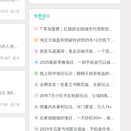
210
16
免费项目
? 零加盟费｜红颜搭全国城市代理商招募正式启动！
1
淘宝天猫盈利突破特训营25年12月线下课，系统性的深度剖析电商企业经营之道，打造电商标准化运营体系
2
今天给大家带来的项目是，小红书卖眼镜实现日入500+，这个商品的利润是非常高的，因为不懂这一行的人他看不透价格，20的东西卖100在小红书是比较正常的，而且小红书上女性用户居多，她们对眼镜...
抓亚马逊漏洞，免去店铺月租，一个流量大竞争小，让你有机会成大卖的赛道
3
207
9
2025最新零撸项目，一部手机就可以操作，20秒一单，零投入纯薅羊毛，无门槛，一天200+【揭秘】
4
线上陪伴项目玩法，聊聊天就有收益的项目，一个月收益5000+
5
单
全网首发！答案之书网页版，全新玩法，搭配文档和网页，日入1k+零门槛小白首选副业
6
课程目录： 第1节课程前言黄色字体 第2节定价公式 第3节主图设计 第4节SKU的规划 第5节阴阳SKU玩法 第6节破零渠道的选择修改 第7节店铺权重搭建 第8节免费流量玩法 第9节强付费玩法 第10节活动...
25年7月小红书女粉新玩法，公域转私域变现，日轻松变现2张+，5分钟简单复制好上手
7
181
19
情趣内衣暴利玩法，冷门赛道，日入1k+
8
在家就能做的项目，一天轻松300+，操作简单上手快
9
2025年百家号AI图文掘金，手机操作单号月入4-5位数，低门槛【附指令+工具】
10