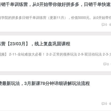
日销千单训练营，从0开始带你做好拼多多，日销千单快速
0
营【23/03月】，线上​复盘巩固课程
0
付费最新玩法，3月新课​78分钟详细讲解玩法流程
0