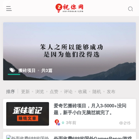
搬砖项目
共3篇
排序
更新
浏览
点赞
评论
收藏
随机
发布
爱奇艺搬砖项目，月入3-5000+没问
题，新手小白无脑怼就完了。
3年前
215
外面收费688的国外GamesRepay游戏