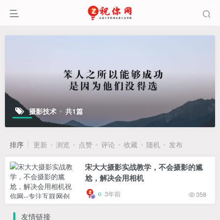
摄影技术
共1篇
排序
更新
浏览
点赞
评论
收藏
随机
发布
宋大大‮影摄‬实战教学，不会摄影的尴
尬，解决会用相机
3年前
358
友情链接