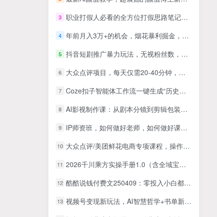
职业打假人必看的全方位打假思路笔记，看完吃透可日入过万【揭秘】
3
年前月入3万+的机会，烟花暴利掘金，无需囤货，一件代发
4
抖音短剧推广暴力玩法，无视粉丝数，简单上手做原创，轻松日入500+【揭秘】
5
大众点评项目，每天仅需20-40分钟，跟着教程实操，就能轻松开启月入1W+賺钱之路
6
Coze扣子智能体工作流一键生成“历史人物独白“短视频，全流程保姆级教学
7
AI影视制作课：从剧本分镜到剪辑包装，用AI打造电影感视频作品
8
IP师资班，如何做好老师，如何做好课程，高产出课高手带你做好知识付费
9
大众点评/美团鲜花电商专项课程，操作简单、维护成本低、客单价适中，点评和美团业务合并展示
10
2026千川乘方实操手册1.0（含全域宝典5.0），解锁2026年千川投放新范式，轻松实现ROI提升
11
酷酷说钱付费文250409：零投入小白都可以用ai赚点小钱！
12
视频号变现新玩法，AI智慧哲学+书单新玩法，单条视频佣金1k+
13