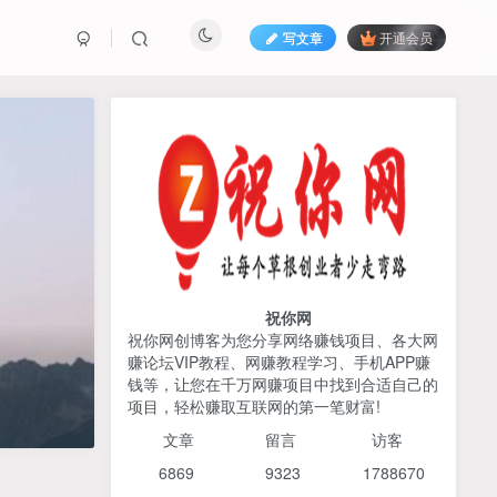
写文章
开通会员
热榜资源
免费分享网赚资讯
TOP1
425人已阅读
2026姜胡说流量&商业设计，把流量转化
为留量，设计自己的商业模...
祝你网
祝你网创博客为您分享网络赚钱项目、各大网
赚论坛VIP教程、网赚教程学习、手机APP赚
AI编程出海实战课：10分钟
TOP2
钱等，让您在千万网赚项目中找到合适自己的
速建AI网站+支付登陆对接，
项目，轻松赚取互联网的第一笔财富!
掌握出海全流程
6个月前
425人已阅读
文章
留言 访客
宝子哥头部团队短视频带
TOP3
6869 9
323 1
788670
货，以混剪为主，不需要真