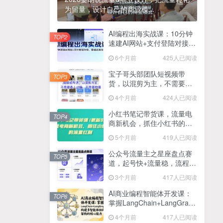
为留量，设计自己的商业模...
2025最新零撸项目，一部手机就可以操作，20秒一单，零投入纯薅羊毛，无门槛，一天200+【揭秘】
4
线上陪伴项目玩法，聊聊天就有收益的项目，一个月收益5000+
AI编程出海实战课：10分钟
5
TOP2
速建AI网站+支付登陆对接，
全网首发！答案之书网页版，全新玩法，搭配文档和网页，日入1k+零门槛小白首选副业
掌握出海全流程
6
6个月前
425人已阅读
25年7月小红书女粉新玩法，公域转私域变现，日轻松变现2张+，5分钟简单复制好上手
7
宝子哥头部团队短视频带
TOP3
货，以混剪为主，不需要真
情趣内衣暴利玩法，冷门赛道，日入1k+
8
人出镜，不需要拍摄【更新
4个月前
424人已阅读
26年3月】
在家就能做的项目，一天轻松300+，操作简单上手快
9
小红书笔记带货课，流量电
TOP4
商新机会，抓住小红书的流
2025年百家号AI图文掘金，手机操作单号月入4-5位数，低门槛【附指令+工具】
10
量红利(更新26年2月)
5个月前
419人已阅读
抖音情感文案项目玩法，单月涨粉3000+，新手小白也能做
11
公众号流量主之星座盘点赛
TOP5
道，起号快+流量稳，流程简
单，适合新手操作
3个月前
417人已阅读
AI商业编程智能体开发课：
TOP6
掌握LangChain+LangGraph
构建多智能体协同架构的核
4个月前
417人已阅读
心能力