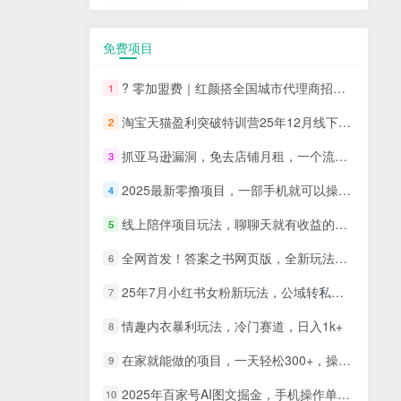
免费项目
? 零加盟费｜红颜搭全国城市代理商招募正式启动！
1
淘宝天猫盈利突破特训营25年12月线下课，系统性的深度剖析电商企业经营之道，打造电商标准化运营体系
2
抓亚马逊漏洞，免去店铺月租，一个流量大竞争小，让你有机会成大卖的赛道
3
2025最新零撸项目，一部手机就可以操作，20秒一单，零投入纯薅羊毛，无门槛，一天200+【揭秘】
4
线上陪伴项目玩法，聊聊天就有收益的项目，一个月收益5000+
5
全网首发！答案之书网页版，全新玩法，搭配文档和网页，日入1k+零门槛小白首选副业
6
25年7月小红书女粉新玩法，公域转私域变现，日轻松变现2张+，5分钟简单复制好上手
7
情趣内衣暴利玩法，冷门赛道，日入1k+
8
在家就能做的项目，一天轻松300+，操作简单上手快
9
2025年百家号AI图文掘金，手机操作单号月入4-5位数，低门槛【附指令+工具】
10