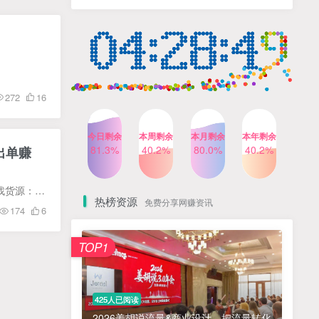
人出镜，不需要拍摄【更新
4个月前
424人已阅读
26年3月】
小红书笔记带货课，流量电
TOP4
商新机会，抓住小红书的流
量红利(更新26年2月)
5个月前
419人已阅读
公众号流量主之星座盘点赛
TOP5
272
16
道，起号快+流量稳，流程简
单，适合新手操作
3个月前
417人已阅读
今日剩余
本周剩余
本月剩余
本年剩余
AI商业编程智能体开发课：
81.3%
40.2%
80.0%
40.2%
出单赚
TOP6
掌握LangChain+LangGraph
构建多智能体协同架构的核
4个月前
417人已阅读
心能力
课程安排 科普带玩：从0开始，学习如何在闲鱼上开展副业 选品内容：把握细节，选品技巧大揭秘 寻找货源：突破困局，寻找优质货源 数据分析：通过数据提高销售策略 话术与售后：升级话术水平，解...
热榜资源
免费分享网赚资讯
174
6
免费项目
TOP1
? 零加盟费｜红颜搭全国城市代理商招募正式启动！
1
淘宝天猫盈利突破特训营25年12月线下课，系统性的深度剖析电商企业经营之道，打造电商标准化运营体系
2
425人已阅读
抓亚马逊漏洞，免去店铺月租，一个流量大竞争小，让你有机会成大卖的赛道
3
2026姜胡说流量&商业设计，把流量转化