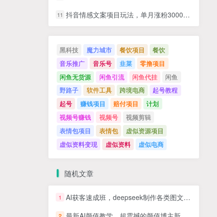
抖音情感文案项目玩法，单月涨粉3000+，新手小白也能做
11
黑科技
魔力城市
餐饮项目
餐饮
音乐推广
音乐号
韭菜
零撸项目
闲鱼无货源
闲鱼引流
闲鱼代挂
闲鱼
野路子
软件工具
跨境电商
起号教程
起号
赚钱项目
赔付项目
计划
视频号赚钱
视频号
视频剪辑
表情包项目
表情包
虚似资源项目
虚似资料变现
虚似资料
虚似电商
随机文章
AI获客速成班，deepseek制作各类图文、视频内容，数字人应用和智能剪辑技术
1
最新AI颜值教学，超震撼的颜值博主新玩法，推荐新手操作，流量稳定
2