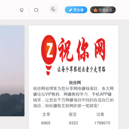
写文章
开通会员
热榜资源
免费分享网赚资讯
TOP1
425人已阅读
AI编程出海实战课：10分钟速建AI网站
+支付登陆对接，掌握出海全流程
祝你网
祝你网创博客为您分享网络赚钱项目、各大网
赚论坛VIP教程、网赚教程学习、手机APP赚
2026姜胡说流量&商业设
TOP2
钱等，让您在千万网赚项目中找到合适自己的
计，把流量转化为留量，设
项目，轻松赚取互联网的第一笔财富!
计自己的商业模式
6个月前
425人已阅读
文章
留言 访客
宝子哥头部团队短视频带
TOP3
6869 9
323 1
788670
货，以混剪为主，不需要真