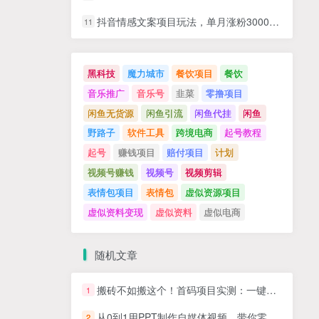
抖音情感文案项目玩法，单月涨粉3000+，新手小白也能做
11
黑科技
魔力城市
餐饮项目
餐饮
音乐推广
音乐号
韭菜
零撸项目
闲鱼无货源
闲鱼引流
闲鱼代挂
闲鱼
野路子
软件工具
跨境电商
起号教程
起号
赚钱项目
赔付项目
计划
视频号赚钱
视频号
视频剪辑
表情包项目
表情包
虚似资源项目
虚似资料变现
虚似资料
虚似电商
随机文章
搬砖不如搬这个！首码项目实测：一键拉新，有手就能做，单号一小时50+，每天5张+收益
1
从0到1用PPT制作自媒体视频，带你零基础起步，用PPT打造吸睛自媒体视频
2