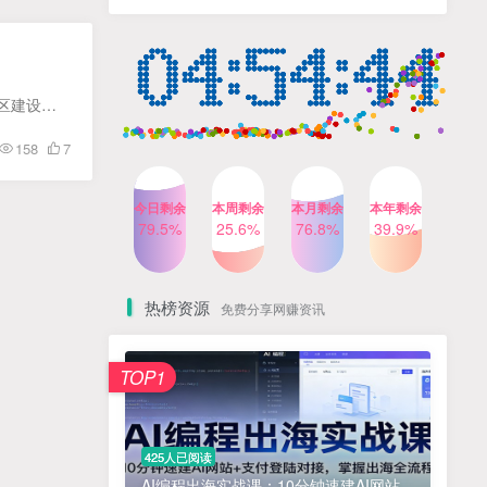
人出镜，不需要拍摄【更新
4个月前
424人已阅读
26年3月】
小红书笔记带货课，流量电
TOP4
商新机会，抓住小红书的流
量红利(更新26年2月)
5个月前
419人已阅读
课程目录： 2、【第一部分】网络名人校区建设指南-网络名人校区实践指南1 3、【第一部分】网红校区建设指南-网红校区实际操作指南2 4、【第一部分】网红校区建设指南-网红校区实际操作指南3 5、...
公众号流量主之星座盘点赛
TOP5
158
7
道，起号快+流量稳，流程简
单，适合新手操作
3个月前
417人已阅读
今日剩余
本周剩余
本月剩余
本年剩余
AI商业编程智能体开发课：
79.5%
25.6%
76.8%
39.9%
TOP6
掌握LangChain+LangGraph
构建多智能体协同架构的核
4个月前
417人已阅读
心能力
热榜资源
免费分享网赚资讯
免费项目
TOP1
? 零加盟费｜红颜搭全国城市代理商招募正式启动！
1
淘宝天猫盈利突破特训营25年12月线下课，系统性的深度剖析电商企业经营之道，打造电商标准化运营体系
2
425人已阅读
抓亚马逊漏洞，免去店铺月租，一个流量大竞争小，让你有机会成大卖的赛道
3
AI编程出海实战课：10分钟速建AI网站