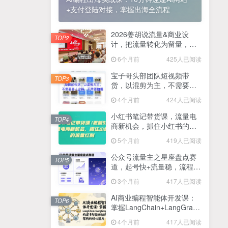
+支付登陆对接，掌握出海全流程
2025最新零撸项目，一部手机就可以操作，20秒一单，零投入纯薅羊毛，无门槛，一天200+【揭秘】
4
线上陪伴项目玩法，聊聊天就有收益的项目，一个月收益5000+
2026姜胡说流量&商业设
5
TOP2
计，把流量转化为留量，设
全网首发！答案之书网页版，全新玩法，搭配文档和网页，日入1k+零门槛小白首选副业
计自己的商业模式
6
6个月前
425人已阅读
25年7月小红书女粉新玩法，公域转私域变现，日轻松变现2张+，5分钟简单复制好上手
7
宝子哥头部团队短视频带
TOP3
货，以混剪为主，不需要真
情趣内衣暴利玩法，冷门赛道，日入1k+
8
人出镜，不需要拍摄【更新
4个月前
424人已阅读
26年3月】
在家就能做的项目，一天轻松300+，操作简单上手快
9
小红书笔记带货课，流量电
TOP4
商新机会，抓住小红书的流
2025年百家号AI图文掘金，手机操作单号月入4-5位数，低门槛【附指令+工具】
10
量红利(更新26年2月)
5个月前
419人已阅读
抖音情感文案项目玩法，单月涨粉3000+，新手小白也能做
11
公众号流量主之星座盘点赛
TOP5
道，起号快+流量稳，流程简
单，适合新手操作
3个月前
417人已阅读
AI商业编程智能体开发课：
TOP6
掌握LangChain+LangGraph
构建多智能体协同架构的核
4个月前
417人已阅读
心能力