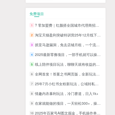
免费项目
? 零加盟费｜红颜搭全国城市代理商招募正式启动！
1
淘宝天猫盈利突破特训营25年12月线下课，系统性的深度剖析电商企业经营之道，打造电商标准化运营体系
2
抓亚马逊漏洞，免去店铺月租，一个流量大竞争小，让你有机会成大卖的赛道
3
2025最新零撸项目，一部手机就可以操作，20秒一单，零投入纯薅羊毛，无门槛，一天200+【揭秘】
4
线上陪伴项目玩法，聊聊天就有收益的项目，一个月收益5000+
5
全网首发！答案之书网页版，全新玩法，搭配文档和网页，日入1k+零门槛小白首选副业
6
25年7月小红书女粉新玩法，公域转私域变现，日轻松变现2张+，5分钟简单复制好上手
7
情趣内衣暴利玩法，冷门赛道，日入1k+
8
在家就能做的项目，一天轻松300+，操作简单上手快
9
2025年百家号AI图文掘金，手机操作单号月入4-5位数，低门槛【附指令+工具】
10