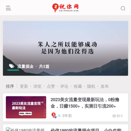
流量掘金
共3篇
排序
更新
浏览
点赞
评论
收藏
随机
发布
2023美女流量变现最新玩法，0粉撸
金，日赚1500+，实测日引流200+
3年前
311
价值1980的流量掘金项目，小白也能