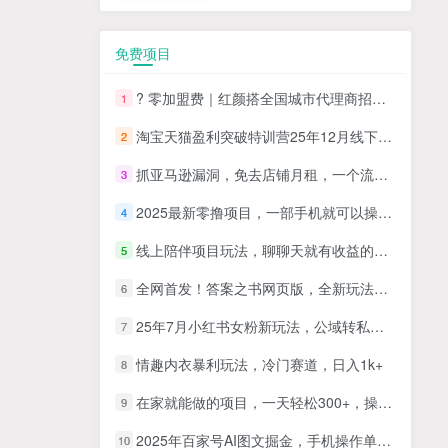
免费项目
? 零加盟费｜红颜搭全国城市代理商招募正式启动！
1
淘宝天猫盈利突破特训营25年12月线下课，系统性的深度剖析电商企业经营之道，打造电商标准化运营体系
2
抓亚马逊漏洞，免去店铺月租，一个流量大竞争小，让你有机会成大卖的赛道
3
2025最新零撸项目，一部手机就可以操作，20秒一单，零投入纯薅羊毛，无门槛，一天200+【揭秘】
4
线上陪伴项目玩法，聊聊天就有收益的项目，一个月收益5000+
5
全网首发！答案之书网页版，全新玩法，搭配文档和网页，日入1k+零门槛小白首选副业
6
25年7月小红书女粉新玩法，公域转私域变现，日轻松变现2张+，5分钟简单复制好上手
7
情趣内衣暴利玩法，冷门赛道，日入1k+
8
在家就能做的项目，一天轻松300+，操作简单上手快
9
2025年百家号AI图文掘金，手机操作单号月入4-5位数，低门槛【附指令+工具】
10