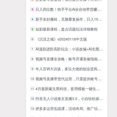
日入四位数！快手平台Ai全自动带货赚米，一刀不剪黑科技搬运，一键发布过原创
3
新手友好搬砖，无脑重复操作，日入1000+不夸张
4
短剧最新课程，盘点话题玩法详细教程
5
《沉没之城》v20240116中文版
6
AI漫剧进阶高阶玩法：小说改编×AI生图×视频生成×Seedance2.0配音×剪映剪辑×付费上传×接单变现
7
视频号直播全攻略：账号开通装修指南，新人首播流程，15种爆单话术模板
8
年入百W大访谈，多位大佬的创业逆风翻盘之路，看懂普通人逆袭的底层逻辑，找寻属于自己的创业方向
9
视频号直播带货代运营，只需提供账号，无需剪辑、直播和运营，只管坐收佣金【揭秘】
10
4月最新爆文黑科技，套用模板一键生成爆文，无脑复制粘贴，隔天出收益，…
11
抖音无人小说推文直播3.0，小自轻松操作，不需1000粉丝，主流蓝海项目，每天轻松500+
12
拼多多运营实战课，活动布局、推广玩法、投产优化，打造月入3w+赚钱店铺
13