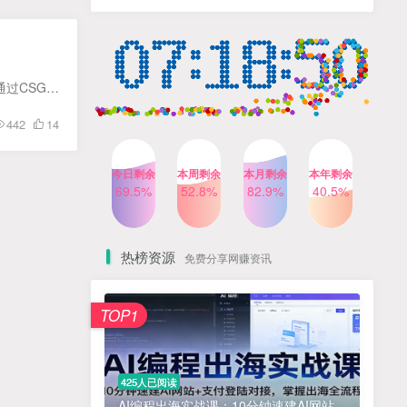
计自己的商业模式
6个月前
424人已阅读
小红书笔记带货课，流量电
TOP4
商新机会，抓住小红书的流
量红利(更新26年2月)
5个月前
419人已阅读
最新csgo游戏搬砖游戏，无需挂机小白无脑也能日入300+ 1. 项目优势 首先我们看下项目收益情况： 通过CSGO游戏买卖游戏装备，获取差价的项目。这个项目很稳定，已经存在几年，但是了解的人不多属...
AI商业编程智能体开发课：
TOP5
442
14
掌握LangChain+LangGraph
构建多智能体协同架构的核
4个月前
417人已阅读
心能力
今日剩余
本周剩余
本月剩余
本年剩余
公众号流量主之星座盘点赛
69.5%
52.8%
82.9%
40.5%
TOP6
道，起号快+流量稳，流程简
单，适合新手操作
3个月前
416人已阅读
热榜资源
免费分享网赚资讯
免费项目
TOP1
? 零加盟费｜红颜搭全国城市代理商招募正式启动！
1
淘宝天猫盈利突破特训营25年12月线下课，系统性的深度剖析电商企业经营之道，打造电商标准化运营体系
2
425人已阅读
抓亚马逊漏洞，免去店铺月租，一个流量大竞争小，让你有机会成大卖的赛道
3
AI编程出海实战课：10分钟速建AI网站