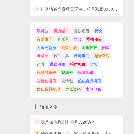
抖音情感文案项目玩法，单月涨粉3000+，新手小白也能做
11
黑科技
魔力城市
餐饮项目
餐饮
音乐推广
音乐号
韭菜
零撸项目
闲鱼无货源
闲鱼引流
闲鱼代挂
闲鱼
野路子
软件工具
跨境电商
起号教程
起号
赚钱项目
赔付项目
计划
视频号赚钱
视频号
视频剪辑
表情包项目
表情包
虚似资源项目
虚似资料变现
虚似资料
虚似电商
随机文章
我是如何靠割韭菜月入20W的
1
拼多多年费会员，实经验分享操，时长拉满，干货拉满(更新11月)
2