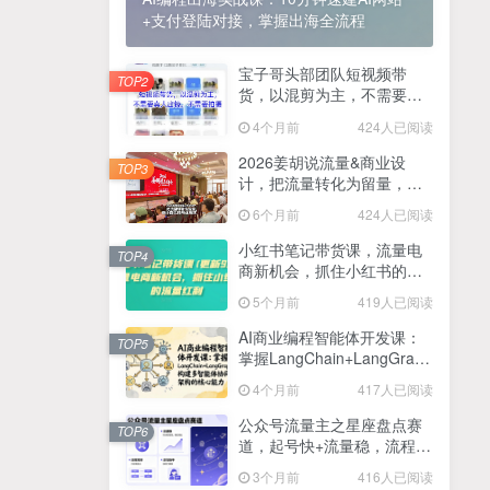
+支付登陆对接，掌握出海全流程
2025最新零撸项目，一部手机就可以操作，20秒一单，零投入纯薅羊毛，无门槛，一天200+【揭秘】
4
线上陪伴项目玩法，聊聊天就有收益的项目，一个月收益5000+
宝子哥头部团队短视频带
5
TOP2
货，以混剪为主，不需要真
全网首发！答案之书网页版，全新玩法，搭配文档和网页，日入1k+零门槛小白首选副业
人出镜，不需要拍摄【更新
6
4个月前
424人已阅读
26年3月】
25年7月小红书女粉新玩法，公域转私域变现，日轻松变现2张+，5分钟简单复制好上手
7
2026姜胡说流量&商业设
TOP3
计，把流量转化为留量，设
情趣内衣暴利玩法，冷门赛道，日入1k+
8
计自己的商业模式
6个月前
424人已阅读
在家就能做的项目，一天轻松300+，操作简单上手快
9
小红书笔记带货课，流量电
TOP4
商新机会，抓住小红书的流
2025年百家号AI图文掘金，手机操作单号月入4-5位数，低门槛【附指令+工具】
10
量红利(更新26年2月)
5个月前
419人已阅读
抖音情感文案项目玩法，单月涨粉3000+，新手小白也能做
11
AI商业编程智能体开发课：
TOP5
掌握LangChain+LangGraph
构建多智能体协同架构的核
4个月前
417人已阅读
心能力
公众号流量主之星座盘点赛
TOP6
道，起号快+流量稳，流程简
单，适合新手操作
3个月前
416人已阅读