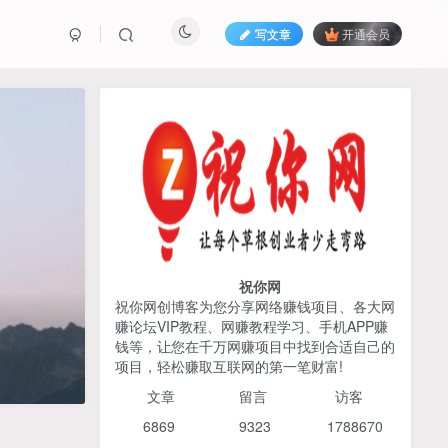
写文章
开通会员
热榜资源
免费分享网赚资讯
TOP1
425人已阅读
AI编程出海实战课：10分钟速建AI网站
+支付登陆对接，掌握出海全流程
祝你网
祝你网创博客为您分享网络赚钱项目、各大网
赚论坛VIP教程、网赚教程学习、手机APP赚
宝子哥头部团队短视频带
TOP2
钱等，让您在千万网赚项目中找到合适自己的
货，以混剪为主，不需要真
项目，轻松赚取互联网的第一笔财富!
人出镜，不需要拍摄【更新
4个月前
424人已阅读
26年3月】
文章
留言 访客
2026姜胡说流量&商业设
TOP3
6869 9
323 1
788670
计，把流量转化为留量，设