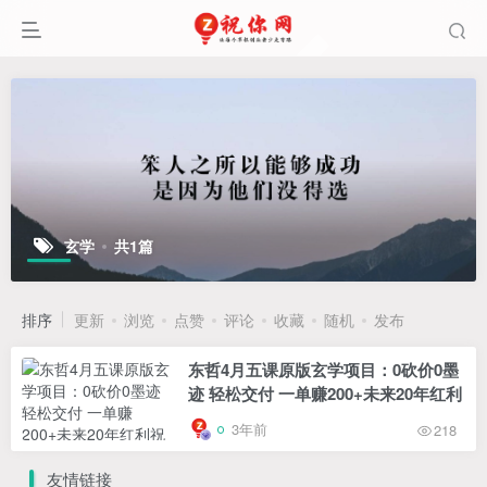
玄学
共1篇
排序
更新
浏览
点赞
评论
收藏
随机
发布
东哲4月五课原版玄学项目：0砍价0墨
迹 轻松交付 一单赚200+未来20年红利
3年前
218
友情链接