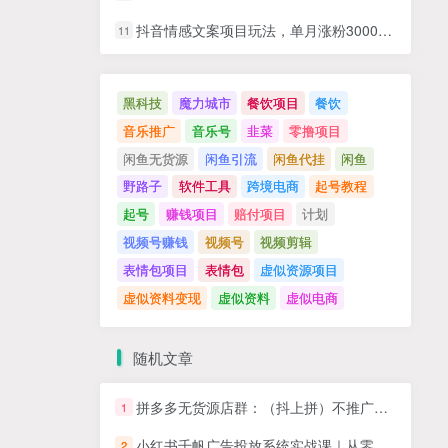
抖音情感文案项目玩法，单月涨粉3000+，新手小白也能做
11
黑科技
魔力城市
餐饮项目
餐饮
音乐推广
音乐号
韭菜
零撸项目
闲鱼无货源
闲鱼引流
闲鱼代挂
闲鱼
野路子
软件工具
跨境电商
起号教程
起号
赚钱项目
赔付项目
计划
视频号赚钱
视频号
视频剪辑
表情包项目
表情包
虚似资源项目
虚似资料变现
虚似资料
虚似电商
随机文章
拼多多无货源店群：（抖上拼）不推广不刷单，利润月入过万！【揭秘】
1
小红书千帆广告投放系统实战课｜从零基础导学、投放参数设置、定向出价，到搜索/直播间/客资全场景计划搭建全流程
2