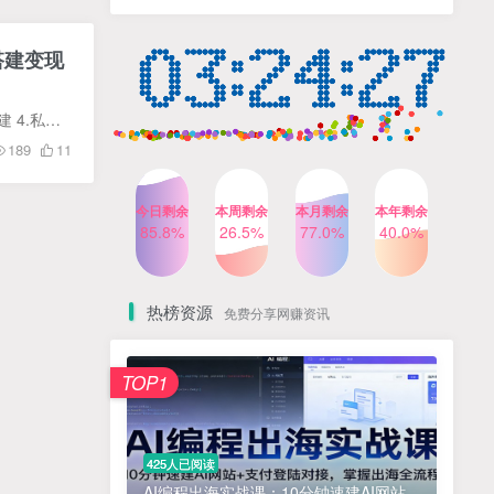
人出镜，不需要拍摄【更新
4个月前
424人已阅读
26年3月】
小红书笔记带货课，流量电
搭建变现
TOP4
商新机会，抓住小红书的流
量红利(更新26年2月)
5个月前
419人已阅读
手头没项目想赚钱的福音来了，原价980 课程内容： 抖音短视频课程 1.学前必读 2.账号注册 3.账号搭建 4.私域账号搭建 5.拍摄设备与技巧 6.爆火文案准备 7.面相内容制作方式 8.八字内容制作方式 ...
公众号流量主之星座盘点赛
TOP5
189
11
道，起号快+流量稳，流程简
单，适合新手操作
3个月前
417人已阅读
今日剩余
本周剩余
本月剩余
本年剩余
AI商业编程智能体开发课：
85.8%
26.5%
77.0%
40.0%
TOP6
掌握LangChain+LangGraph
构建多智能体协同架构的核
4个月前
417人已阅读
心能力
热榜资源
免费分享网赚资讯
免费项目
TOP1
? 零加盟费｜红颜搭全国城市代理商招募正式启动！
1
淘宝天猫盈利突破特训营25年12月线下课，系统性的深度剖析电商企业经营之道，打造电商标准化运营体系
2
425人已阅读
抓亚马逊漏洞，免去店铺月租，一个流量大竞争小，让你有机会成大卖的赛道
3
AI编程出海实战课：10分钟速建AI网站