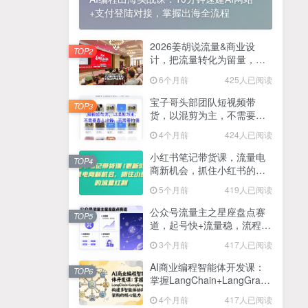
+支付登陆对接，掌握出海全流程
2025最新零撸项目，一部手机就可以操作，20秒一单，零投入纯薅羊毛，无门槛，一天200+【揭秘】
4
线上陪伴项目玩法，聊聊天就有收益的项目，一个月收益5000+
2026姜胡说流量&商业设
5
TOP2
计，把流量转化为留量，设
全网首发！答案之书网页版，全新玩法，搭配文档和网页，日入1k+零门槛小白首选副业
计自己的商业模式
6
6个月前
425人已阅读
25年7月小红书女粉新玩法，公域转私域变现，日轻松变现2张+，5分钟简单复制好上手
7
宝子哥头部团队短视频带
TOP3
货，以混剪为主，不需要真
情趣内衣暴利玩法，冷门赛道，日入1k+
8
人出镜，不需要拍摄【更新
4个月前
424人已阅读
26年3月】
在家就能做的项目，一天轻松300+，操作简单上手快
9
小红书笔记带货课，流量电
TOP4
商新机会，抓住小红书的流
2025年百家号AI图文掘金，手机操作单号月入4-5位数，低门槛【附指令+工具】
10
量红利(更新26年2月)
5个月前
419人已阅读
抖音情感文案项目玩法，单月涨粉3000+，新手小白也能做
11
公众号流量主之星座盘点赛
TOP5
道，起号快+流量稳，流程简
单，适合新手操作
3个月前
417人已阅读
AI商业编程智能体开发课：
TOP6
掌握LangChain+LangGraph
构建多智能体协同架构的核
4个月前
417人已阅读
心能力