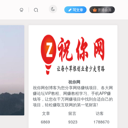
写文章
开通会员
热榜资源
免费分享网赚资讯
TOP1
425人已阅读
AI编程出海实战课：10分钟速建AI网站
+支付登陆对接，掌握出海全流程
祝你网
祝你网创博客为您分享网络赚钱项目、各大网
赚论坛VIP教程、网赚教程学习、手机APP赚
2026姜胡说流量&商业设
TOP2
钱等，让您在千万网赚项目中找到合适自己的
计，把流量转化为留量，设
项目，轻松赚取互联网的第一笔财富!
计自己的商业模式
6个月前
425人已阅读
文章
留言 访客
宝子哥头部团队短视频带
TOP3
6869 9
323 1
788670
货，以混剪为主，不需要真