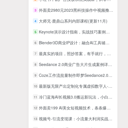
外面卖2980元2023黑科技操作中视频撸收益，听话照做小白日入300+
3
大师兄·鹿鼎山系列内部课程(更新11月)
4
Keynote演示设计指南，实战技巧案例，做出令人耳目一新的演示作品（74节）
5
Blender3D商业IP设计：融合AI工具辅助创作，掌握建模绑定渲染可接单技能
6
最真实的项目，照抄答案，有手就行，新手小白月入过万轻轻松松
7
Seedance 2.0商业广告大片生成案例详细讲解｜从实操到落地全拆解
8
Coze工作流批量制作即梦Seedance2.0角色分镜图，九宫格-十六宫格-二十五宫格一键生成，漫剧量产，效率翻倍
9
最新版无限产出定制化专属虚拟数字人-兔费无限撸，傻瓜式操作，有手就会系列
10
冷门蓝海AI长视频3.0搬运新玩法，小白0基础可以入手，公众号、头条、矩阵操作可长期做月入1w+
11
外面卖199 AI美女短视频技术，条条爆款，绝对的流量密码，可以过AI检测
12
视频号-引流变现课：小流量大利润实战笔记 冲破传统思维 重塑品牌格局
13