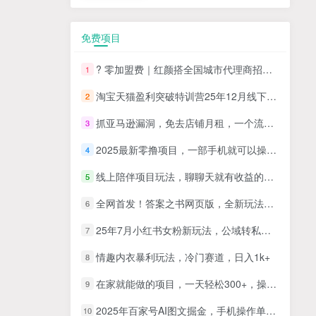
免费项目
? 零加盟费｜红颜搭全国城市代理商招募正式启动！
1
淘宝天猫盈利突破特训营25年12月线下课，系统性的深度剖析电商企业经营之道，打造电商标准化运营体系
2
抓亚马逊漏洞，免去店铺月租，一个流量大竞争小，让你有机会成大卖的赛道
3
2025最新零撸项目，一部手机就可以操作，20秒一单，零投入纯薅羊毛，无门槛，一天200+【揭秘】
4
线上陪伴项目玩法，聊聊天就有收益的项目，一个月收益5000+
5
全网首发！答案之书网页版，全新玩法，搭配文档和网页，日入1k+零门槛小白首选副业
6
25年7月小红书女粉新玩法，公域转私域变现，日轻松变现2张+，5分钟简单复制好上手
7
情趣内衣暴利玩法，冷门赛道，日入1k+
8
在家就能做的项目，一天轻松300+，操作简单上手快
9
2025年百家号AI图文掘金，手机操作单号月入4-5位数，低门槛【附指令+工具】
10