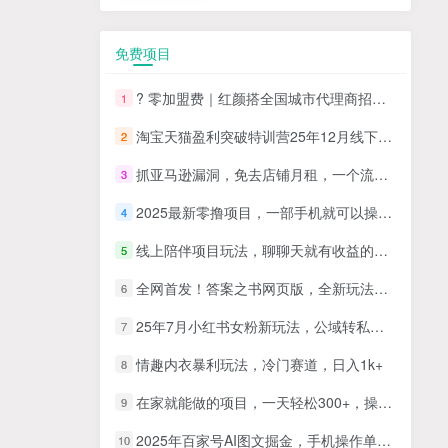
免费项目
? 零加盟费｜红颜搭全国城市代理商招募正式启动！
1
淘宝天猫盈利突破特训营25年12月线下课，系统性的深度剖析电商企业经营之道，打造电商标准化运营体系
2
抓亚马逊漏洞，免去店铺月租，一个流量大竞争小，让你有机会成大卖的赛道
3
2025最新零撸项目，一部手机就可以操作，20秒一单，零投入纯薅羊毛，无门槛，一天200+【揭秘】
4
线上陪伴项目玩法，聊聊天就有收益的项目，一个月收益5000+
5
全网首发！答案之书网页版，全新玩法，搭配文档和网页，日入1k+零门槛小白首选副业
6
25年7月小红书女粉新玩法，公域转私域变现，日轻松变现2张+，5分钟简单复制好上手
7
情趣内衣暴利玩法，冷门赛道，日入1k+
8
在家就能做的项目，一天轻松300+，操作简单上手快
9
2025年百家号AI图文掘金，手机操作单号月入4-5位数，低门槛【附指令+工具】
10