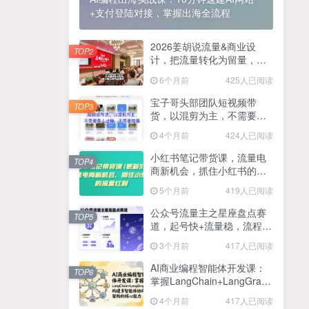
+支付登陆对接，掌握出海全流程
2025最新零撸项目，一部手机就可以操作，20秒一单，零投入纯薅羊毛，无门槛，一天200+【揭秘】
4
线上陪伴项目玩法，聊聊天就有收益的项目，一个月收益5000+
2026姜胡说流量&商业设
5
TOP2
计，把流量转化为留量，设
全网首发！答案之书网页版，全新玩法，搭配文档和网页，日入1k+零门槛小白首选副业
计自己的商业模式
6
6个月前
425人已阅读
25年7月小红书女粉新玩法，公域转私域变现，日轻松变现2张+，5分钟简单复制好上手
7
宝子哥头部团队短视频带
TOP3
货，以混剪为主，不需要真
情趣内衣暴利玩法，冷门赛道，日入1k+
8
人出镜，不需要拍摄【更新
4个月前
424人已阅读
26年3月】
在家就能做的项目，一天轻松300+，操作简单上手快
9
小红书笔记带货课，流量电
TOP4
商新机会，抓住小红书的流
2025年百家号AI图文掘金，手机操作单号月入4-5位数，低门槛【附指令+工具】
10
量红利(更新26年2月)
5个月前
419人已阅读
抖音情感文案项目玩法，单月涨粉3000+，新手小白也能做
11
公众号流量主之星座盘点赛
TOP5
道，起号快+流量稳，流程简
单，适合新手操作
3个月前
417人已阅读
AI商业编程智能体开发课：
TOP6
掌握LangChain+LangGraph
构建多智能体协同架构的核
4个月前
417人已阅读
心能力