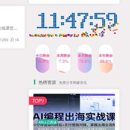
人出镜，不需要拍摄【更新
4个月前
424人已阅读
26年3月】
小红书笔记带货课，流量电
TOP4
商新机会，抓住小红书的流
量红利(更新26年2月)
5个月前
419人已阅读
课程介绍： 本课程来自热果艺术家转型的短视频商业实现和知识电子商务产品创作。帮助您快速建立在线课堂创作能力，易于理解，精细创建个人网络品牌运营。做一个赚钱的账户，个人案例分析账户强...
公众号流量主之星座盘点赛
TOP5
259
16
道，起号快+流量稳，流程简
单，适合新手操作
3个月前
417人已阅读
今日剩余
本周剩余
本月剩余
本年剩余
AI商业编程智能体开发课：
50.8%
7.3%
72.6%
39.6%
TOP6
掌握LangChain+LangGraph
构建多智能体协同架构的核
4个月前
417人已阅读
心能力
热榜资源
免费分享网赚资讯
免费项目
TOP1
? 零加盟费｜红颜搭全国城市代理商招募正式启动！
1
淘宝天猫盈利突破特训营25年12月线下课，系统性的深度剖析电商企业经营之道，打造电商标准化运营体系
2
425人已阅读
抓亚马逊漏洞，免去店铺月租，一个流量大竞争小，让你有机会成大卖的赛道
3
AI编程出海实战课：10分钟速建AI网站