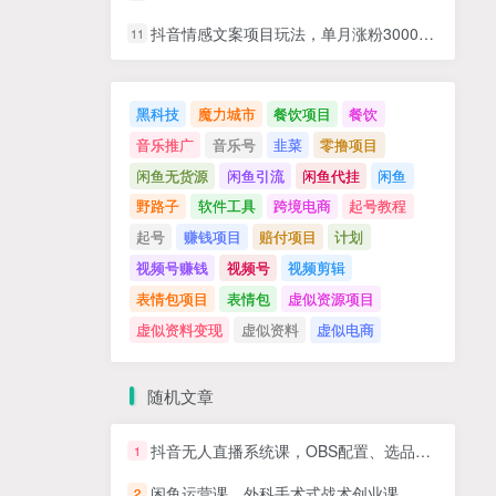
抖音情感文案项目玩法，单月涨粉3000+，新手小白也能做
11
黑科技
魔力城市
餐饮项目
餐饮
音乐推广
音乐号
韭菜
零撸项目
闲鱼无货源
闲鱼引流
闲鱼代挂
闲鱼
野路子
软件工具
跨境电商
起号教程
起号
赚钱项目
赔付项目
计划
视频号赚钱
视频号
视频剪辑
表情包项目
表情包
虚似资源项目
虚似资料变现
虚似资料
虚似电商
随机文章
抖音无人直播系统课，OBS配置、选品策略、智能场控，新手轻松搭建，日收益破千
1
闲鱼运营课，外科手术式战术创业课，简单粗暴直接，真正的战术实战课
2