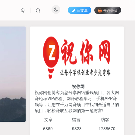
写文章
开通会员
热榜资源
免费分享网赚资讯
TOP1
425人已阅读
AI编程出海实战课：10分钟速建AI网站
+支付登陆对接，掌握出海全流程
祝你网
祝你网创博客为您分享网络赚钱项目、各大网
赚论坛VIP教程、网赚教程学习、手机APP赚
2026姜胡说流量&商业设
TOP2
钱等，让您在千万网赚项目中找到合适自己的
计，把流量转化为留量，设
项目，轻松赚取互联网的第一笔财富!
计自己的商业模式
6个月前
425人已阅读
文章
留言 访客
宝子哥头部团队短视频带
TOP3
6869 9
323 1
788670
货，以混剪为主，不需要真