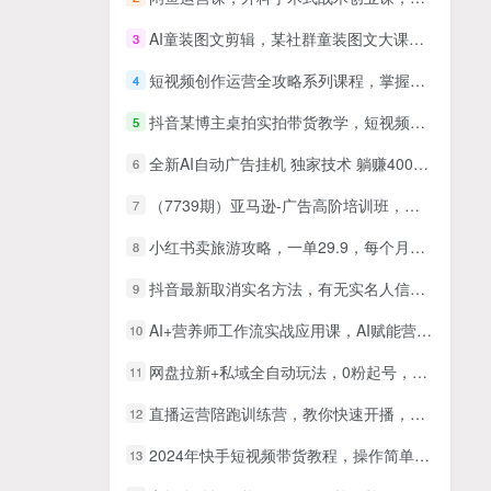
AI童装图文剪辑，某社群童装图文大课，起号涨粉、AI童装带货、爆款选品，无需出镜和拍摄
3
短视频创作运营全攻略系列课程，掌握短视频创收秘籍，实现财富自由
4
抖音某博主桌拍实拍带货教学，短视频实拍教学，最适合宝妈的带货项目
5
全新AI自动广告挂机 独家技术 躺赚400+ 全程无需人工值守
6
（7739期）亚马逊-广告高阶培训班，每天10分钟，手把手教你成为广告实战高手（51节）
7
小红书卖旅游攻略，一单29.9，每个月卖出1000单
8
抖音最新取消实名方法，有无实名人信息的情况下都可以取消实名，自测
9
AI+营养师工作流实战应用课，AI赋能营养师
10
网盘拉新+私域全自动玩法，0粉起号，小白可做，当天见收益，已测单日破5000
11
直播运营陪跑训练营，教你快速开播，新人小白快速落地实操
12
2024年快手短视频带货教程，操作简单易上手
13