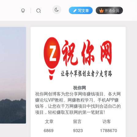
写文章
开通会员
热榜资源
免费分享网赚资讯
TOP1
425人已阅读
AI编程出海实战课：10分钟速建AI网站
+支付登陆对接，掌握出海全流程
祝你网
祝你网创博客为您分享网络赚钱项目、各大网
赚论坛VIP教程、网赚教程学习、手机APP赚
2026姜胡说流量&商业设
TOP2
钱等，让您在千万网赚项目中找到合适自己的
计，把流量转化为留量，设
项目，轻松赚取互联网的第一笔财富!
计自己的商业模式
6个月前
425人已阅读
文章
留言 访客
宝子哥头部团队短视频带
TOP3
6869 9
323 1
788670
货，以混剪为主，不需要真