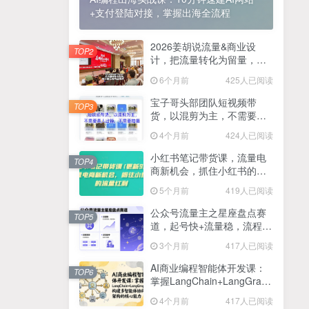
+支付登陆对接，掌握出海全流程
2025最新零撸项目，一部手机就可以操作，20秒一单，零投入纯薅羊毛，无门槛，一天200+【揭秘】
4
线上陪伴项目玩法，聊聊天就有收益的项目，一个月收益5000+
2026姜胡说流量&商业设
5
TOP2
计，把流量转化为留量，设
全网首发！答案之书网页版，全新玩法，搭配文档和网页，日入1k+零门槛小白首选副业
计自己的商业模式
6
6个月前
425人已阅读
25年7月小红书女粉新玩法，公域转私域变现，日轻松变现2张+，5分钟简单复制好上手
7
宝子哥头部团队短视频带
TOP3
货，以混剪为主，不需要真
情趣内衣暴利玩法，冷门赛道，日入1k+
8
人出镜，不需要拍摄【更新
4个月前
424人已阅读
26年3月】
在家就能做的项目，一天轻松300+，操作简单上手快
9
小红书笔记带货课，流量电
TOP4
商新机会，抓住小红书的流
2025年百家号AI图文掘金，手机操作单号月入4-5位数，低门槛【附指令+工具】
10
量红利(更新26年2月)
5个月前
419人已阅读
抖音情感文案项目玩法，单月涨粉3000+，新手小白也能做
11
公众号流量主之星座盘点赛
TOP5
道，起号快+流量稳，流程简
单，适合新手操作
3个月前
417人已阅读
AI商业编程智能体开发课：
TOP6
掌握LangChain+LangGraph
构建多智能体协同架构的核
4个月前
417人已阅读
心能力