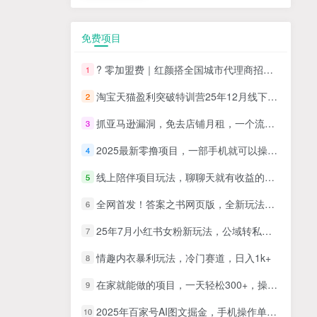
免费项目
? 零加盟费｜红颜搭全国城市代理商招募正式启动！
1
淘宝天猫盈利突破特训营25年12月线下课，系统性的深度剖析电商企业经营之道，打造电商标准化运营体系
2
抓亚马逊漏洞，免去店铺月租，一个流量大竞争小，让你有机会成大卖的赛道
3
2025最新零撸项目，一部手机就可以操作，20秒一单，零投入纯薅羊毛，无门槛，一天200+【揭秘】
4
线上陪伴项目玩法，聊聊天就有收益的项目，一个月收益5000+
5
全网首发！答案之书网页版，全新玩法，搭配文档和网页，日入1k+零门槛小白首选副业
6
25年7月小红书女粉新玩法，公域转私域变现，日轻松变现2张+，5分钟简单复制好上手
7
情趣内衣暴利玩法，冷门赛道，日入1k+
8
在家就能做的项目，一天轻松300+，操作简单上手快
9
2025年百家号AI图文掘金，手机操作单号月入4-5位数，低门槛【附指令+工具】
10