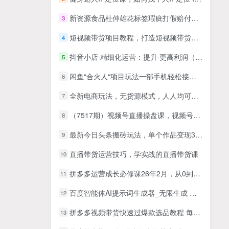
新资源食品杜仲雄花标签瑕疵打假赔付思路，光速下车，一单利润千+【详细玩法教程】【仅揭秘】
3
短视频带货项目教程，打造短视频带货第一队伍
4
抖音小店·精细化运营：提升·更高利润（39节课）
5
闲鱼“合火人“项目玩法一部手机轻松接单挣钱
6
全新电商玩法，无货源模式，人人均可做电商！日入1000+
7
（7517期）视频号直播操盘课，​视频号直播落地细节全流程（27节课）
8
最新今日头条搬砖玩法，单个作品变现300+，一分钟一条原创作品，流量爆炸【揭秘】
9
直播带货运营技巧，学实战的直播带货课
10
拼多多运营成长必修课26年2月，从0到1重构拼多多，从零起步必修课，乘风破浪多多路
11
百度智能体AI提示词生成器_无限生成 提示词调优 数据面板
12
拼多多视频带货快速过爆款选品教程 每天轻轻松松赚取三位数佣金 小白必…
13