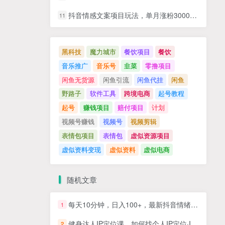
抖音情感文案项目玩法，单月涨粉3000+，新手小白也能做
11
黑科技
魔力城市
餐饮项目
餐饮
音乐推广
音乐号
韭菜
零撸项目
闲鱼无货源
闲鱼引流
闲鱼代挂
闲鱼
野路子
软件工具
跨境电商
起号教程
起号
赚钱项目
赔付项目
计划
视频号赚钱
视频号
视频剪辑
表情包项目
表情包
虚似资源项目
虚似资料变现
虚似资料
虚似电商
随机文章
每天10分钟，日入100+，最新抖音情绪文案视频变现一条龙（附6G素材及软件）
1
健身达人IP定位课，如何找个人IP定位·IP定位的黄金攻略·不同IP赛道的区别·账号分析与搭建
2