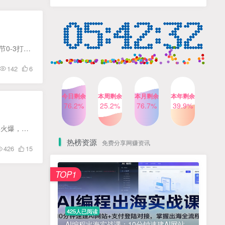
人出镜，不需要拍摄【更新
4个月前
424人已阅读
26年3月】
小红书笔记带货课，流量电
TOP4
商新机会，抓住小红书的流
量红利(更新26年2月)
5个月前
419人已阅读
课程目录： 第1节课程前言 第2节0-1短视频变现的方式有哪些 第3节0-2-好文案，音乐，发布时间 第4节0-3打造爆款账号的四个步骤 第5节1-1算法一：以用户喜好为第一准则 第6节1-2算法二：不断变化...
公众号流量主之星座盘点赛
TOP5
142
6
道，起号快+流量稳，流程简
单，适合新手操作
3个月前
417人已阅读
今日剩余
本周剩余
本月剩余
本年剩余
AI商业编程智能体开发课：
76.2%
25.2%
76.7%
39.9%
TOP6
掌握LangChain+LangGraph
构建多智能体协同架构的核
4个月前
417人已阅读
最近在某音上，冷知识号非常受欢迎，视频可以轻松获得上千的粉丝，而且冷知识号在其他平台上同样火爆，还可以将同一个作品发布到不同平台上，比如小红薯、某手、视频号等等，从而挣取多个平台的...
心能力
热榜资源
免费分享网赚资讯
426
15
免费项目
TOP1
? 零加盟费｜红颜搭全国城市代理商招募正式启动！
1
淘宝天猫盈利突破特训营25年12月线下课，系统性的深度剖析电商企业经营之道，打造电商标准化运营体系
2
425人已阅读
抓亚马逊漏洞，免去店铺月租，一个流量大竞争小，让你有机会成大卖的赛道
3
AI编程出海实战课：10分钟速建AI网站