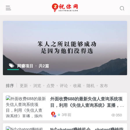
网赚项目
共2篇
排序
更新
浏览
点赞
评论
收藏
随机
发布
外面收费688的最新失信人查询系统项
目，利用《失信人查询系统》直播，场
均在线400人
3年前
350
N个chatgpt赚钱机会，chatgpt赚钱指