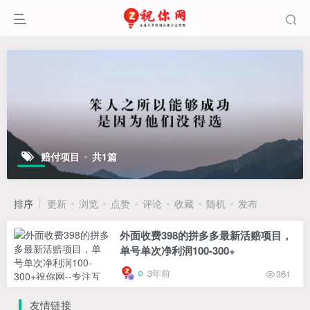
赔付项目
共1篇
排序
更新
浏览
点赞
评论
收藏
随机
发布
外面收费398的拼多多最新活赔项目，
单号单次净利润100-300+
3年前
361
友情链接