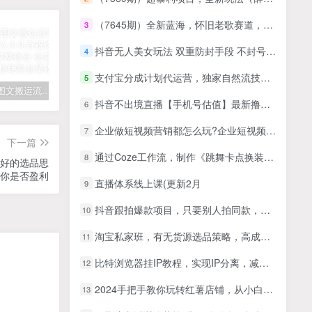
（7645期）全新蓝海，怀旧老歌赛道，教你怎么靠情怀一个月狂赚5w！
3
抖音无人美女玩法 双重防封手段 不封号日入1000+教程+软件+素材
4
支付宝分成计划代运营，独家自然流技术，收益稳定，单号月产5000＋
5
拆解抖音图文搬运流量掘金，可日入小几百
快手星火计划项目玩法，零门槛，单视频收益5000+，保姆级教程
汽水音乐听歌每天变现100+思路，第一时间入局抓住风口，玩法无私分享与你！
抖音不出境直播【手机号估值】最新撸音浪，日入5000+，简单易学，适合…
6
企业做短视频营销都怎么玩?企业短视频营销课，帮你打开思路
7
下一篇
通过Coze工作流，制作《跳舞卡点换装视频》，两分钟制作完成，从0到1演示搭建过程
8
个好的选品思
你是否盈利
直播体系线上课(更新2月
9
抖音跟拍爆款项目，只要别人拍同款，你就有收益，最快当天见收益
10
淘宝私家班，有无货源选品策略，高成功率爆款全流程打法，全店动销与淘短+付费引流（更新2026年5月22日）
11
比特浏览器挂IP教程，实现IP分离，减少风控
12
2024手把手教你玩转红薯店铺，从小白到大神，赚钱才是硬道理！
13