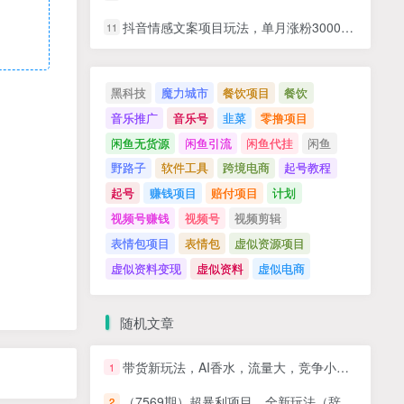
抖音情感文案项目玩法，单月涨粉3000+，新手小白也能做
11
黑科技
魔力城市
餐饮项目
餐饮
音乐推广
音乐号
韭菜
零撸项目
闲鱼无货源
闲鱼引流
闲鱼代挂
闲鱼
野路子
软件工具
跨境电商
起号教程
起号
赚钱项目
赔付项目
计划
视频号赚钱
视频号
视频剪辑
表情包项目
表情包
虚似资源项目
虚似资料变现
虚似资料
虚似电商
随机文章
带货新玩法，AI香水，流量大，竞争小，每天稳定30单，手把手带你实操所有人都能做的赛道
1
（7569期）超暴利项目，全新玩法（辞职卖情趣的第几天），七天变现上万，日引500+粉
2