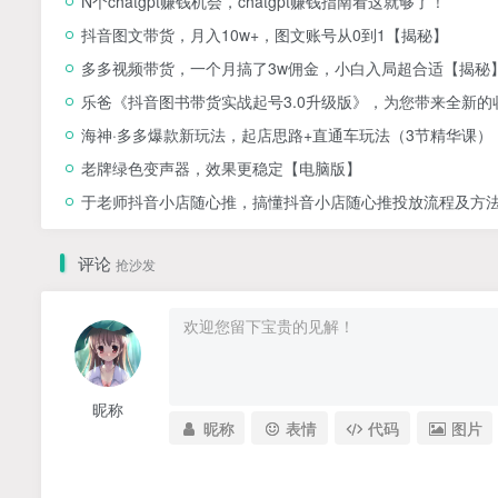
N个chatgpt赚钱机会，chatgpt赚钱指南看这就够了！
抖音图文带货，月入10w+，图文账号从0到1【揭秘】
多多视频带货，一个月搞了3w佣金，小白入局超合适【揭秘
乐爸《抖音图书带货实战起号3.0升级版》，为您带来全新
海神·多多爆款新玩法，​起店思路+直通车玩法（3节精华课）
老牌绿色变声器，效果更稳定【电脑版】
于老师抖音小店随心推，搞懂抖音小店随心推投放流程及方
评论
抢沙发
昵称
昵称
表情
代码
图片