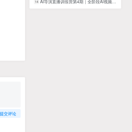
AI导演直播训练营第4期｜全阶段AI视频创作实战，打造标准化高效成片工作流，一站式精进AI成片能力
14
提交评论