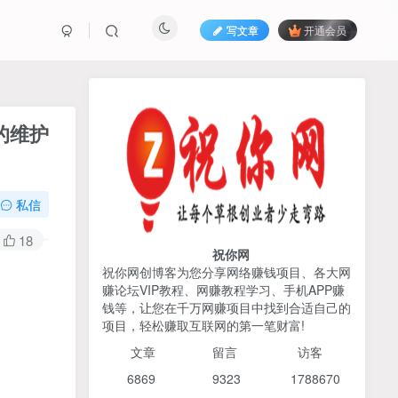
写文章
开通会员
热榜资源
免费分享网赚资讯
的维护
TOP1
私信
425人已阅读
AI编程出海实战课：10分钟速建AI网站
18
+支付登陆对接，掌握出海全流程
祝你网
祝你网创博客为您分享网络赚钱项目、各大网
赚论坛VIP教程、网赚教程学习、手机APP赚
2026姜胡说流量&商业设
TOP2
钱等，让您在千万网赚项目中找到合适自己的
计，把流量转化为留量，设
项目，轻松赚取互联网的第一笔财富!
计自己的商业模式
6个月前
425人已阅读
文章
留言 访客
宝子哥头部团队短视频带
TOP3
6869 9
323 1
788670
货，以混剪为主，不需要真