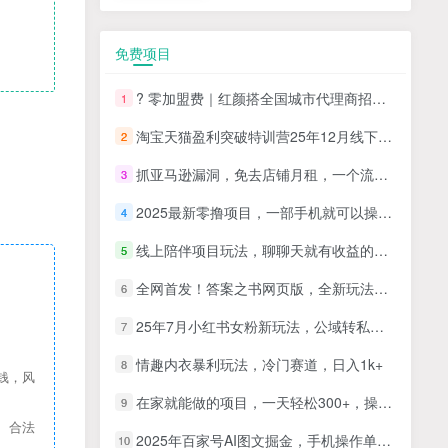
免费项目
? 零加盟费｜红颜搭全国城市代理商招募正式启动！
1
淘宝天猫盈利突破特训营25年12月线下课，系统性的深度剖析电商企业经营之道，打造电商标准化运营体系
2
抓亚马逊漏洞，免去店铺月租，一个流量大竞争小，让你有机会成大卖的赛道
3
2025最新零撸项目，一部手机就可以操作，20秒一单，零投入纯薅羊毛，无门槛，一天200+【揭秘】
4
线上陪伴项目玩法，聊聊天就有收益的项目，一个月收益5000+
5
全网首发！答案之书网页版，全新玩法，搭配文档和网页，日入1k+零门槛小白首选副业
6
25年7月小红书女粉新玩法，公域转私域变现，日轻松变现2张+，5分钟简单复制好上手
7
情趣内衣暴利玩法，冷门赛道，日入1k+
8
钱，风
在家就能做的项目，一天轻松300+，操作简单上手快
9
、合法
2025年百家号AI图文掘金，手机操作单号月入4-5位数，低门槛【附指令+工具】
10