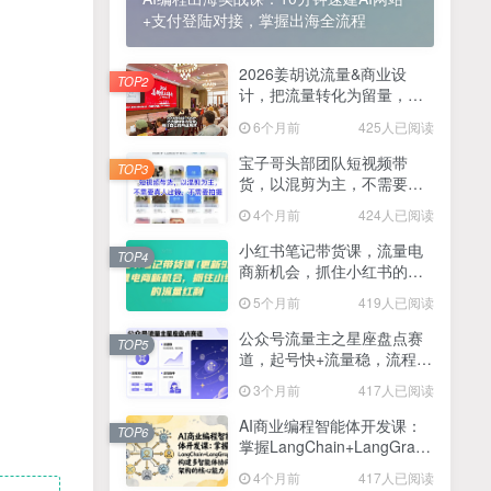
+支付登陆对接，掌握出海全流程
2025最新零撸项目，一部手机就可以操作，20秒一单，零投入纯薅羊毛，无门槛，一天200+【揭秘】
4
线上陪伴项目玩法，聊聊天就有收益的项目，一个月收益5000+
2026姜胡说流量&商业设
5
TOP2
计，把流量转化为留量，设
全网首发！答案之书网页版，全新玩法，搭配文档和网页，日入1k+零门槛小白首选副业
计自己的商业模式
6
6个月前
425人已阅读
25年7月小红书女粉新玩法，公域转私域变现，日轻松变现2张+，5分钟简单复制好上手
7
宝子哥头部团队短视频带
TOP3
货，以混剪为主，不需要真
情趣内衣暴利玩法，冷门赛道，日入1k+
8
人出镜，不需要拍摄【更新
4个月前
424人已阅读
26年3月】
在家就能做的项目，一天轻松300+，操作简单上手快
9
小红书笔记带货课，流量电
TOP4
商新机会，抓住小红书的流
2025年百家号AI图文掘金，手机操作单号月入4-5位数，低门槛【附指令+工具】
10
量红利(更新26年2月)
5个月前
419人已阅读
抖音情感文案项目玩法，单月涨粉3000+，新手小白也能做
11
公众号流量主之星座盘点赛
TOP5
道，起号快+流量稳，流程简
单，适合新手操作
3个月前
417人已阅读
AI商业编程智能体开发课：
TOP6
掌握LangChain+LangGraph
构建多智能体协同架构的核
4个月前
417人已阅读
心能力