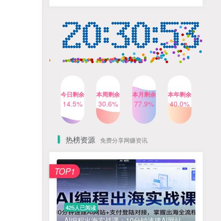
人出镜，不需要拍摄【更新
4个月前
424人已阅读
26年3月】
小红书笔记带货课，流量电
TOP4
商新机会，抓住小红书的流
量红利(更新26年2月)
5个月前
419人已阅读
公众号流量主之星座盘点赛
TOP5
道，起号快+流量稳，流程简
单，适合新手操作
3个月前
417人已阅读
今日剩余
本周剩余
本月剩余
本年剩余
AI商业编程智能体开发课：
14.5%
30.6%
77.9%
40.0%
TOP6
掌握LangChain+LangGraph
构建多智能体协同架构的核
4个月前
417人已阅读
心能力
热榜资源
免费分享网赚资讯
免费项目
TOP1
? 零加盟费｜红颜搭全国城市代理商招募正式启动！
1
淘宝天猫盈利突破特训营25年12月线下课，系统性的深度剖析电商企业经营之道，打造电商标准化运营体系
2
425人已阅读
抓亚马逊漏洞，免去店铺月租，一个流量大竞争小，让你有机会成大卖的赛道
3
AI编程出海实战课：10分钟速建AI网站