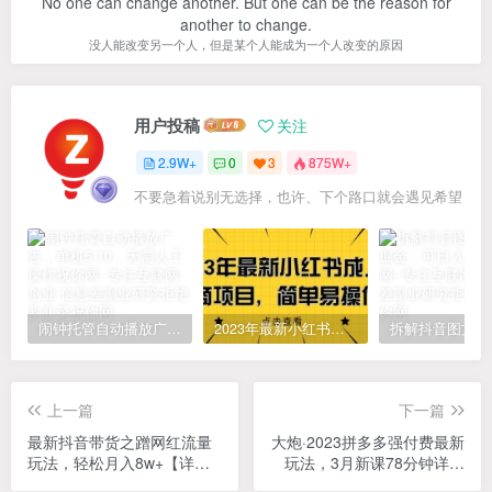
No one can change another. But one can be the reason for
another to change.
没人能改变另一个人，但是某个人能成为一个人改变的原因
用户投稿
关注
2.9W+
0
3
875W+
不要急着说别无选择，也许、下个路口就会遇见希望
闹钟托管自动播放广告，单机5-10，无需人工操作
2023年最新小红书成人电商项目，简单易操作【详细教程】
上一篇
下一篇
最新抖音带货之蹭网红流量
大炮·2023拼多多强付费最新
玩法，轻松月入8w+【详细
玩法，3月新课​78分钟详细
玩法教程】
讲解玩法流程