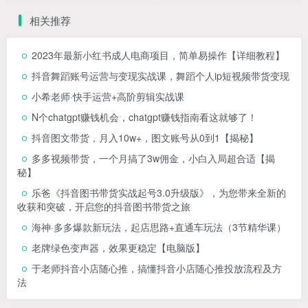
相关推荐
2023年最新小红书成人电商项目，简单易操作【详细教程】
抖音舞蹈账号运营与变现实战课，舞蹈个人ip短视频带货变现
小希老师·快手运营+高阶剪辑实战课
N个chatgpt赚钱机会，chatgpt赚钱指南看这就够了！
抖音图文带货，月入10w+，图文账号从0到1【揭秘】
多多视频带货，一个月搞了3w佣金，小白入局超合适【揭
秘】
乐爸《抖音图书带货实战起号3.0升级版》，为您带来全新的
收获和突破，开启您的抖音图书带货之旅
海神·多多爆款新玩法，​起店思路+直通车玩法（3节精华课）
老牌绿色变声器，效果更稳定【电脑版】
于老师抖音小店随心推，搞懂抖音小店随心推投放流程及方
法