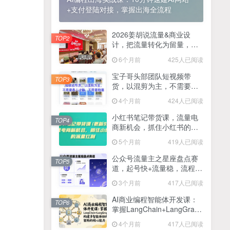
+支付登陆对接，掌握出海全流程
2025最新零撸项目，一部手机就可以操作，20秒一单，零投入纯薅羊毛，无门槛，一天200+【揭秘】
4
线上陪伴项目玩法，聊聊天就有收益的项目，一个月收益5000+
2026姜胡说流量&商业设
5
TOP2
计，把流量转化为留量，设
全网首发！答案之书网页版，全新玩法，搭配文档和网页，日入1k+零门槛小白首选副业
计自己的商业模式
6
6个月前
425人已阅读
25年7月小红书女粉新玩法，公域转私域变现，日轻松变现2张+，5分钟简单复制好上手
7
宝子哥头部团队短视频带
TOP3
货，以混剪为主，不需要真
情趣内衣暴利玩法，冷门赛道，日入1k+
8
人出镜，不需要拍摄【更新
4个月前
424人已阅读
26年3月】
在家就能做的项目，一天轻松300+，操作简单上手快
9
小红书笔记带货课，流量电
TOP4
商新机会，抓住小红书的流
2025年百家号AI图文掘金，手机操作单号月入4-5位数，低门槛【附指令+工具】
10
量红利(更新26年2月)
5个月前
419人已阅读
抖音情感文案项目玩法，单月涨粉3000+，新手小白也能做
11
公众号流量主之星座盘点赛
TOP5
道，起号快+流量稳，流程简
单，适合新手操作
3个月前
417人已阅读
AI商业编程智能体开发课：
TOP6
掌握LangChain+LangGraph
构建多智能体协同架构的核
4个月前
417人已阅读
心能力