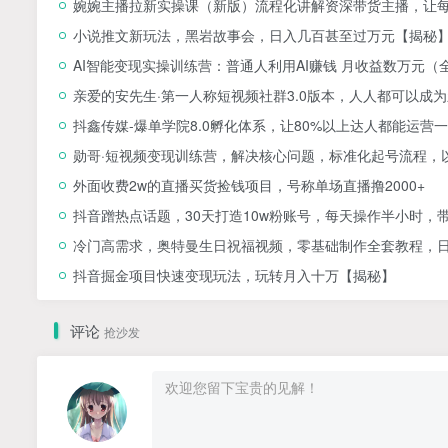
婉婉主播拉新实操课（新版）流程化讲解资深带货主播，让
小说推文新玩法，黑岩故事会，日入几百甚至过万元【揭秘
AI智能变现实操训练营：普通人利用AI赚钱 月收益数万元（
亲爱的安先生·第一人称短视频社群3.0版本，人人都可以成
抖鑫传媒-爆单学院8.0孵化体系，让80%以上达人都能运
勋哥·短视频变现训练营，解决核心问题，标准化起号流程，
外面收费2w的直播买货捡钱项目，号称单场直播撸2000+
抖音蹭热点话题，30天打造10w粉账号，每天操作半小时，
冷门高需求，奥特曼生日祝福视频，零基础制作全套教程，日入
抖音掘金项目快速变现玩法，玩转月入十万【揭秘】
评论
抢沙发