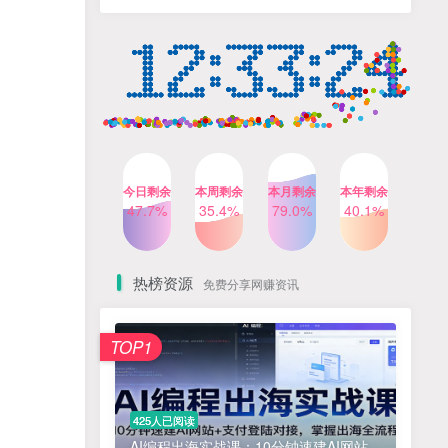
人出镜，不需要拍摄【更新
4个月前
424人已阅读
26年3月】
小红书笔记带货课，流量电
TOP4
商新机会，抓住小红书的流
量红利(更新26年2月)
5个月前
419人已阅读
公众号流量主之星座盘点赛
TOP5
道，起号快+流量稳，流程简
单，适合新手操作
3个月前
417人已阅读
今日剩余
本周剩余
本月剩余
本年剩余
AI商业编程智能体开发课：
47.7%
35.4%
79.0%
40.1%
TOP6
掌握LangChain+LangGraph
构建多智能体协同架构的核
4个月前
417人已阅读
心能力
热榜资源
免费分享网赚资讯
免费项目
TOP1
? 零加盟费｜红颜搭全国城市代理商招募正式启动！
1
淘宝天猫盈利突破特训营25年12月线下课，系统性的深度剖析电商企业经营之道，打造电商标准化运营体系
2
425人已阅读
抓亚马逊漏洞，免去店铺月租，一个流量大竞争小，让你有机会成大卖的赛道
3
AI编程出海实战课：10分钟速建AI网站