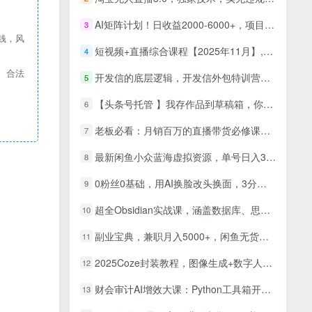
AI矩阵计划！日收益2000-6000+，项目绿色长久，安全稳健，合规靠谱，可批量放大。
3
钱，风
短视频+直播综合课程【2025年11月】,审核新规-流量结构-搜索联动-核心算法-推流细节
4
、合法
开发信的底层逻辑，开发信外包特训营，如何靠开发信多做2000万
5
【头条号托管 】我存作品到草稿箱，你每天5分钟发布，最高月入2W+
6
老板必看：月销百万的直播带货必修课，直播带货从亏钱到月赚50万，听这门课就够了
7
最新闲鱼小众蓝海虚拟资源，单号日入300＋，三天必起店，矩阵放大月入1-2W
8
0粉丝0基础，用AI换脸改头换面，3分钟一条原创视频，收益稳稳
9
超全Obsidian实战课，涵盖数据库、思维导图、白板绘图、文献联动、AI生成，一站式搞定所有知识管理需求
10
副业宝典，兼职月入5000+，闲鱼无货源实操手册【揭秘】
11
2025Coze封装教程，图像生成+数字人+发票处理，可视化操作与流程封装技术
12
财会审计AI增效大课：Python工具箱开发，ExcelVBA加载项与智能Agent落地教学
13