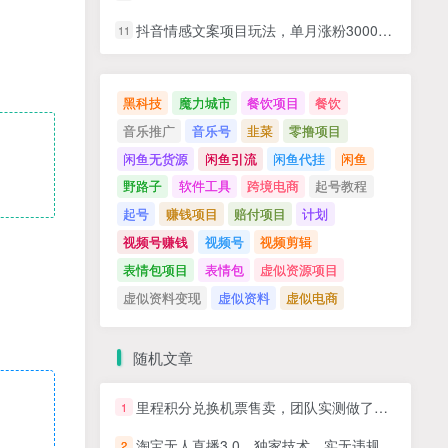
抖音情感文案项目玩法，单月涨粉3000+，新手小白也能做
11
黑科技
魔力城市
餐饮项目
餐饮
音乐推广
音乐号
韭菜
零撸项目
闲鱼无货源
闲鱼引流
闲鱼代挂
闲鱼
野路子
软件工具
跨境电商
起号教程
起号
赚钱项目
赔付项目
计划
视频号赚钱
视频号
视频剪辑
表情包项目
表情包
虚似资源项目
虚似资料变现
虚似资料
虚似电商
随机文章
里程积分兑换机票售卖，团队实测做了四年的项目，纯手机操作，小白兼职月入10万+
1
淘宝无人直播3.0，独家技术，实无违规封号，日收益1k+，支持矩阵放大，长期稳定
2