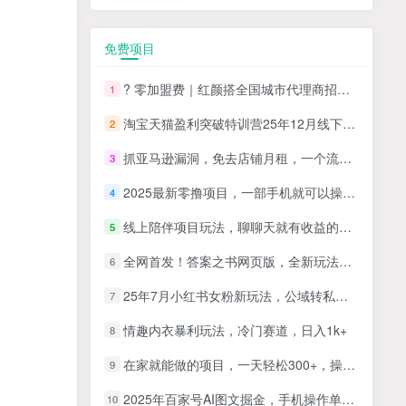
免费项目
? 零加盟费｜红颜搭全国城市代理商招募正式启动！
1
淘宝天猫盈利突破特训营25年12月线下课，系统性的深度剖析电商企业经营之道，打造电商标准化运营体系
2
抓亚马逊漏洞，免去店铺月租，一个流量大竞争小，让你有机会成大卖的赛道
3
2025最新零撸项目，一部手机就可以操作，20秒一单，零投入纯薅羊毛，无门槛，一天200+【揭秘】
4
线上陪伴项目玩法，聊聊天就有收益的项目，一个月收益5000+
5
全网首发！答案之书网页版，全新玩法，搭配文档和网页，日入1k+零门槛小白首选副业
6
25年7月小红书女粉新玩法，公域转私域变现，日轻松变现2张+，5分钟简单复制好上手
7
情趣内衣暴利玩法，冷门赛道，日入1k+
8
在家就能做的项目，一天轻松300+，操作简单上手快
9
2025年百家号AI图文掘金，手机操作单号月入4-5位数，低门槛【附指令+工具】
10