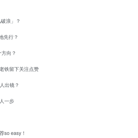
风破浪」？
占地先行？
个方向？
的老铁留下关注点赞
真人出镜？
人一步
o easy！