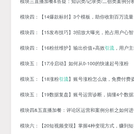
模块三直播加餐&答疑：知识类/记录类/二创类案例分
模块四：【14爆款标封】3个模板，助你收割百万流量
模块四：【15发布技巧】3招放大曝光，抢占用户心智
模块四：【16粉丝维护】输出价值+高效
引流
，用户主
模块五：【17冷启动】如何从0-100的快速起号涨粉
模块五：【18涨粉
引流
】账号涨粉怎么做，免费付费
模块五：【19数据复盘】账号运营诊断，搞懂4个数
模块四&五直播加餐：评论区运营和案例分析之如何进
模块六：【20短视频变现】掌握4种变现方式，赚到