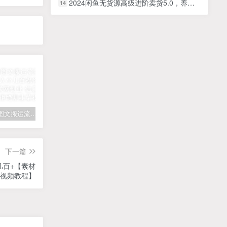
2024闲鱼无货源高级进阶卖货5.0，养号＋选品＋上架＋优化＋出单整套流程
14
拆解抖音图文搬运流量掘金，可日入小几百
快手星火计划项目玩法，零门槛，单视频收益5000+，保姆级教程
汽水音乐听歌每天变现100+思路，第一时间入局抓住风口，玩法无私分享与你！
下一篇
几百+【素材
细视频教程】