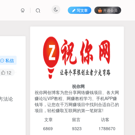
写文章
开通会员
热榜资源
免费分享网赚资讯
TOP1
私信
425人已阅读
12
AI编程出海实战课：10分钟速建AI网站
+支付登陆对接，掌握出海全流程
祝你网
祝你网创博客为您分享网络赚钱项目、各大网
方法论
赚论坛VIP教程、网赚教程学习、手机APP赚
2026姜胡说流量&商业设
TOP2
钱等，让您在千万网赚项目中找到合适自己的
计，把流量转化为留量，设
项目，轻松赚取互联网的第一笔财富!
计自己的商业模式
6个月前
425人已阅读
文章
留言 访客
宝子哥头部团队短视频带
TOP3
6869 9
323 1
788670
货，以混剪为主，不需要真