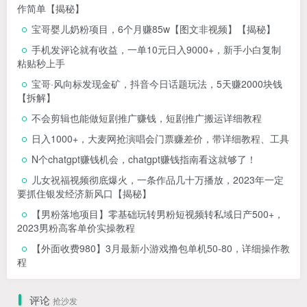
作简单【揭秘】
宝哥婴儿奶粉项目，6个月赚85w【图文非视频】【揭秘】
手机发评论就有收益，一单10元日入9000+，新手小白复制
粘贴秒上手
宝哥·风向标发现金矿，抖音今日话题玩法，5天赚2000块钱
【拆解】
不会剪辑也能做短剧推广赚钱，短剧推广搬运详细教程
日入1000+，大麦网抢演唱会门票赚差价，带详细教程、工具
N个chatgpt赚钱机会，chatgpt赚钱指南看这就够了！
儿女祝福视频彻底爆火，一条作品几十万播放，2023年一定
要抓住银发经济新风口【揭秘】
【男粉落地项目】零基础玩转男粉短视频转私域日产500+，
2023男粉高客单价实操教程
【外面收费980】3月最新小游戏撸包单机50-80，详细操作教
程
评论
抢沙发