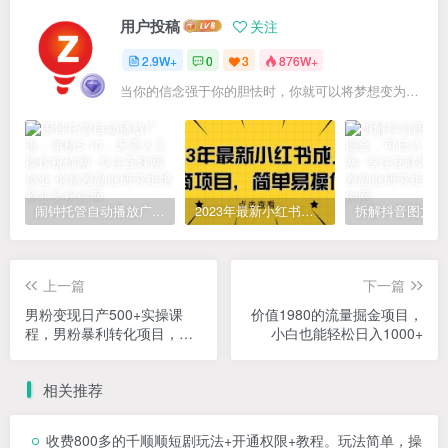
用户投稿
关注
2.9W+
0
3
876W+
当你的信念强于你的胆怯时，你就可以将梦想变为现实了
闹钟托管自动播放广告，单机5-10，无需人工操作
2023年最新小红书成人电商项目，简单易操作【详细教程】
上一篇
下一篇
男粉变现日产500+实操课
价值1980的流量掘金项目，
程，男粉暴利转化项目，私
小白也能轻松日入1000+
域变现，手动和全自动成交
相关推荐
收费800多的千顺顺短剧玩法+开通权限+教程。玩法简单，操