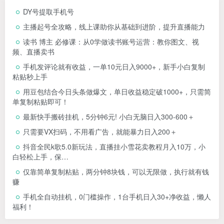
DY号提取手机号
主播起号全攻略，线上课助你从基础到进阶，提升直播能力
读书 博主 必修课：从0学做读书账号运营：教你图文、视
频、直播卖书
手机发评论就有收益，一单10元日入9000+，新手小白复制
粘贴秒上手
用豆包结合今日头条做爆文，单日收益稳定破1000+，只需简
单复制粘贴即可！
最新快手搬砖挂机，5分钟6元! 小白无脑日入300-600＋
只需要VX扫码，不用看广告，就能暴力日入200＋
抖音全民k歌5.0新玩法，直播挂小雪花卖教程月入10万，小
白轻松上手，保…
仅靠简单复制粘贴，两分钟8块钱，可以无限做，执行就有钱
赚
手机全自动挂机，0门槛操作，1台手机日入30+净收益，懒人
福利！