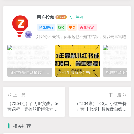
用户投稿
关注
2.9W+
0
3
875W+
如果你不去试，你永远也不知道结果，所以去试试吧
闹钟托管自动播放广告，单机5-10，无需人工操作
2023年最新小红书成人电商项目，简单易操作【详细教程】
上一篇
下一篇
（7354期）百万IP实战训练
（7334期）100天-小红书特
营课程，完整的IP孵化方
训营【七期】带你做自媒体
法，解决做号99%的问题
博主 每月多赚4位数 IP账号
全指南
相关推荐