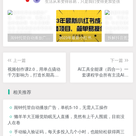
生活从未变得容易，只是我们变得更加坚强
闹钟托管自动播放广告，单机5-10，无需人工操作
2023年最新小红书成人电商项目，简单易操作【详细教程】
上一篇
下一篇
视频创作课2.0，用单点撬动
AI工具全能课（四合一）一
千万影响力，打造长期高价
套课程学会所有主流AI工
值IP 后流量时代通关密码
具，从小趴菜蜕变成AI技能
多面手！
相关推荐
闹钟托管自动播放广告，单机5-10，无需人工操作
懒羊羊大王睡觉助眠无人直播，竟然有上千人围观，目前没
人在卷
手动输入验证码，每天多投入几个小时，也能轻松获得两三