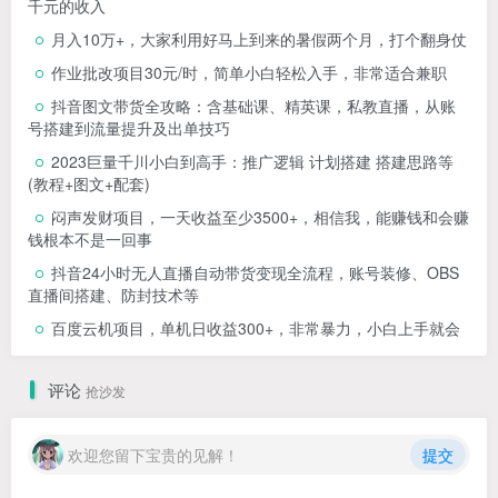
千元的收入
月入10万+，大家利用好马上到来的暑假两个月，打个翻身仗
作业批改项目30元/时，简单小白轻松入手，非常适合兼职
抖音图文带货全攻略：含基础课、精英课，私教直播，从账
号搭建到流量提升及出单技巧
2023巨量千川小白到高手：推广逻辑 计划搭建 搭建思路等
(教程+图文+配套)
闷声发财项目，一天收益至少3500+，相信我，能赚钱和会赚
钱根本不是一回事
抖音24小时无人直播自动带货变现全流程，账号装修、OBS
直播间搭建、防封技术等
百度云机项目，单机日收益300+，非常暴力，小白上手就会
评论
抢沙发
欢迎您留下宝贵的见解！
提交