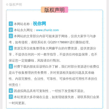
©
版权声明
版权声明
祝你网
1
本网站名称：
2
本站永久网址：
www.zhuniz.com
3
本网站的文章部分内容可能来源于网络，仅供大家学习与参
考，如有侵权，请联系站长 QQ
2511786901
进行删除处理。
4
资源宝库仅收集整理各大网赚平台的付费资源，提供资源分
享，不提供任何的一对一教学指导，不提供任何收益保障，也不
保证您一定能赚钱，风险请自行甄别。
5
付费下载的朋友应该明白并了解，我们对部分资源进行收费仅
是出于收集整理的劳务费用，并对资源相关版权问题及其准确
性、内容完整性、合法性、可靠性、可操作性或可用性不承担任
何责任！
6
因虚拟商品具有可复制性，一经拍下发货概不退款。
7
本站资源大多存储在云盘，如发现链接失效，请联系我们会第
一时间更新。