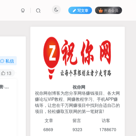
写文章
开通会员
热榜资源
免费分享网赚资讯
TOP1
私信
425人已阅读
13
2026姜胡说流量&商业设计，把流量转化
为留量，设计自己的商业模...
（7552期）直播运营-全维度成长计划 懂流量·懂货品·懂话术·懂场景·懂运营·懂复盘
祝你网
祝你网创博客为您分享网络赚钱项目、各大网
赚论坛VIP教程、网赚教程学习、手机APP赚
AI编程出海实战课：10分钟
TOP2
钱等，让您在千万网赚项目中找到合适自己的
速建AI网站+支付登陆对接，
项目，轻松赚取互联网的第一笔财富!
掌握出海全流程
6个月前
425人已阅读
文章
留言 访客
宝子哥头部团队短视频带
TOP3
6869 9
323 1
788670
货，以混剪为主，不需要真