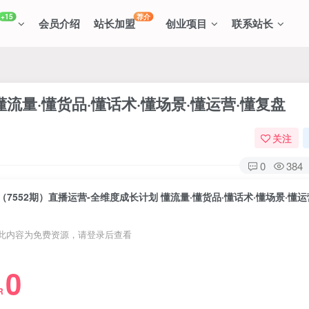
+15
荐介
会员介绍
站长加盟
创业项目
联系站长
懂流量·懂货品·懂话术·懂场景·懂运营·懂复盘
关注
0
384
此内容为免费资源，请登录后查看
0
R