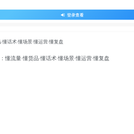
登录查看
：懂流量·懂货品·懂话术·懂场景·懂运营·懂复盘