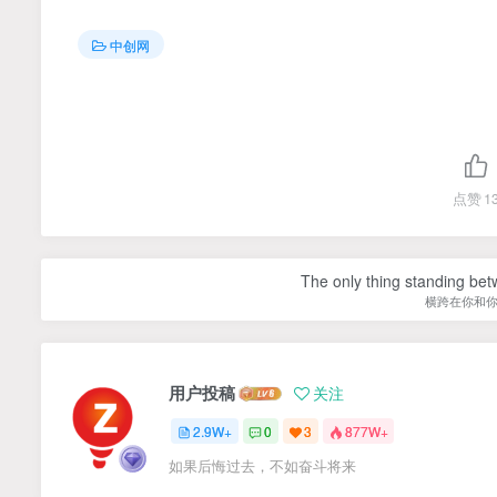
中创网
点赞
1
The only thing standing bet
横跨在你和
用户投稿
关注
2.9W+
0
3
877W+
如果后悔过去，不如奋斗将来