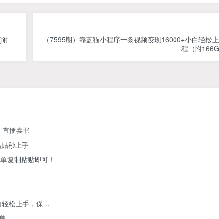
(附
（7595期）靠蓝猫小程序一条视频变现16000+小白轻松
程（附166
、直播卖书
粘贴秒上手
简单复制粘贴即可！
白轻松上手，保…
赚