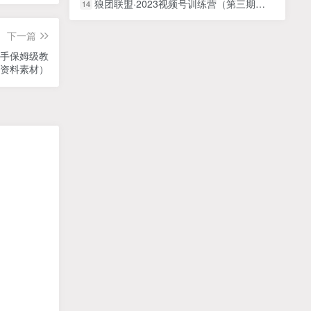
狼团联盟·2023视频号训练营（第三期），手把手带你玩转视频号
14
下一篇
上手保姆级教
G资料素材）