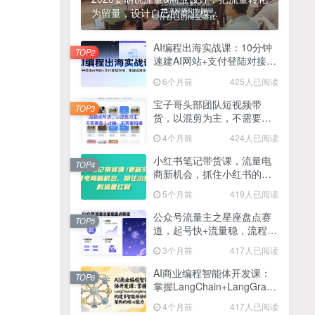
为留量，设计自己的商业模...
2025最新零撸项目，一部手机就可以操作，20秒一单，零投入纯薅羊毛，无门槛，一天200+【揭秘】
4
线上陪伴项目玩法，聊聊天就有收益的项目，一个月收益5000+
AI编程出海实战课：10分钟
5
TOP2
速建AI网站+支付登陆对接，
全网首发！答案之书网页版，全新玩法，搭配文档和网页，日入1k+零门槛小白首选副业
掌握出海全流程
6
6个月前
425人已阅读
25年7月小红书女粉新玩法，公域转私域变现，日轻松变现2张+，5分钟简单复制好上手
7
宝子哥头部团队短视频带
TOP3
货，以混剪为主，不需要真
情趣内衣暴利玩法，冷门赛道，日入1k+
8
人出镜，不需要拍摄【更新
4个月前
424人已阅读
26年3月】
在家就能做的项目，一天轻松300+，操作简单上手快
9
小红书笔记带货课，流量电
TOP4
商新机会，抓住小红书的流
2025年百家号AI图文掘金，手机操作单号月入4-5位数，低门槛【附指令+工具】
10
量红利(更新26年2月)
5个月前
419人已阅读
抖音情感文案项目玩法，单月涨粉3000+，新手小白也能做
11
公众号流量主之星座盘点赛
TOP5
道，起号快+流量稳，流程简
单，适合新手操作
3个月前
417人已阅读
AI商业编程智能体开发课：
TOP6
掌握LangChain+LangGraph
构建多智能体协同架构的核
4个月前
417人已阅读
心能力