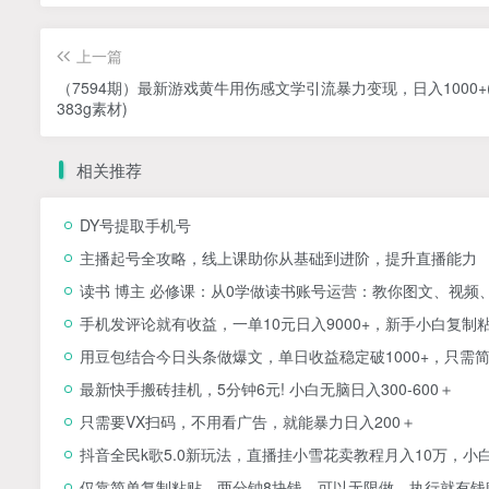
上一篇
（7594期）最新游戏黄牛用伤感文学引流暴力变现，日入1000+
383g素材)
相关推荐
DY号提取手机号
主播起号全攻略，线上课助你从基础到进阶，提升直播能力
读书 博主 必修课：从0学做读书账号运营：教你图文、视频
手机发评论就有收益，一单10元日入9000+，新手小白复制
用豆包结合今日头条做爆文，单日收益稳定破1000+，只需
最新快手搬砖挂机，5分钟6元! 小白无脑日入300-600＋
只需要VX扫码，不用看广告，就能暴力日入200＋
抖音全民k歌5.0新玩法，直播挂小雪花卖教程月入10万，小
仅靠简单复制粘贴，两分钟8块钱，可以无限做，执行就有钱