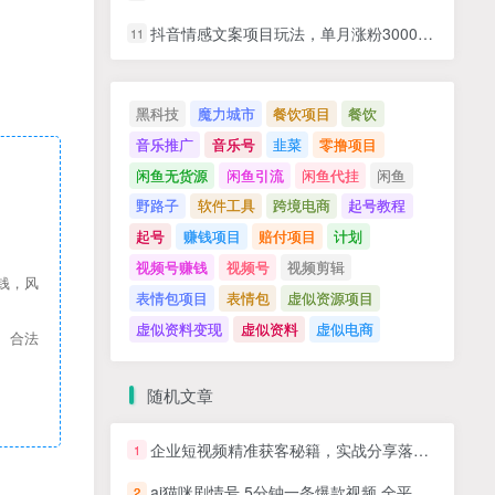
抖音情感文案项目玩法，单月涨粉3000+，新手小白也能做
11
黑科技
魔力城市
餐饮项目
餐饮
音乐推广
音乐号
韭菜
零撸项目
闲鱼无货源
闲鱼引流
闲鱼代挂
闲鱼
野路子
软件工具
跨境电商
起号教程
起号
赚钱项目
赔付项目
计划
视频号赚钱
视频号
视频剪辑
钱，风
表情包项目
表情包
虚似资源项目
虚似资料变现
虚似资料
虚似电商
、合法
随机文章
企业短视频精准获客秘籍，实战分享落地独门秘籍
1
ai猫咪剧情号 5分钟一条爆款视频 全平台变现 月入2K+
2