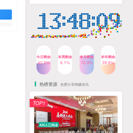
人出镜，不需要拍摄【更新
4个月前
424人已阅读
26年3月】
小红书笔记带货课，流量电
TOP4
商新机会，抓住小红书的流
量红利(更新26年2月)
5个月前
419人已阅读
公众号流量主之星座盘点赛
TOP5
道，起号快+流量稳，流程简
单，适合新手操作
3个月前
417人已阅读
今日剩余
本周剩余
本月剩余
本年剩余
AI商业编程智能体开发课：
42.5%
6.1%
72.3%
39.6%
TOP6
掌握LangChain+LangGraph
构建多智能体协同架构的核
4个月前
417人已阅读
心能力
热榜资源
免费分享网赚资讯
免费项目
TOP1
? 零加盟费｜红颜搭全国城市代理商招募正式启动！
1
淘宝天猫盈利突破特训营25年12月线下课，系统性的深度剖析电商企业经营之道，打造电商标准化运营体系
2
425人已阅读
抓亚马逊漏洞，免去店铺月租，一个流量大竞争小，让你有机会成大卖的赛道
3
2026姜胡说流量&商业设计，把流量转化