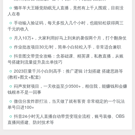
懒羊羊大王睡觉助眠无人直播，竟然有上千人围观，目前没
人在卷
手动输入验证码，每天多投入几个小时，也能轻松获得两三
千元的收入
月入10万+，大家利用好马上到来的暑假两个月，打个翻身仗
作业批改项目30元/时，简单小白轻松入手，非常适合兼职
抖音图文带货全攻略：含基础课、精英课，私教直播，从账
号搭建到流量提升及出单技巧
2023巨量千川小白到高手：推广逻辑 计划搭建 搭建思路等
(教程+图文+配套)
闷声发财项目，一天收益至少3500+，相信我，能赚钱和会赚
钱根本不是一回事
微信分发炸群打法，当天做了就有客资 非常稳定的一个玩法
单号日进100+
抖音24小时无人直播自动带货变现全流程，账号装修、OBS
直播间搭建、防封技术等