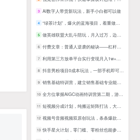
AI数字人带货新玩法，新手小白都可以做
3
“绿茶计划”，爆火的蓝海项目，着重做某个方向的情感赛道，小白也能轻松月入2w+【揭秘】
4
做英雄联盟大乱斗陪玩，月入过万，边玩游戏边收钱（LOL陪玩）（附接单流程）
5
付费文章：普通人逆袭的秘诀——杠杆思维
6
利用第三方放单平台实行变现月入1w+，简单暴利上手快，一部手机即可！
7
抖音男粉项目0成本玩法，一部手机即可操作，日均4张+，时间自由
8
销售基础特训营，建立销售基础专业能力，让你在日常销售活动里游刃余
9
全方位掌握AIGC动画特训营第二期，游戏宣发+国风打斗+水墨动画全精通，从分镜到成片全解锁
10
短视频分成计划，纯搬运矩阵打法，大力出奇迹，小白无脑上手，日收入两三张
11
视频号音频视频双原创玩法，条条爆款，单号一天变现1000+，保姆级教程
12
快手星火计划，零门槛、零粉丝也能参与，而且收益可观，一条视频爆赚7000+！
13