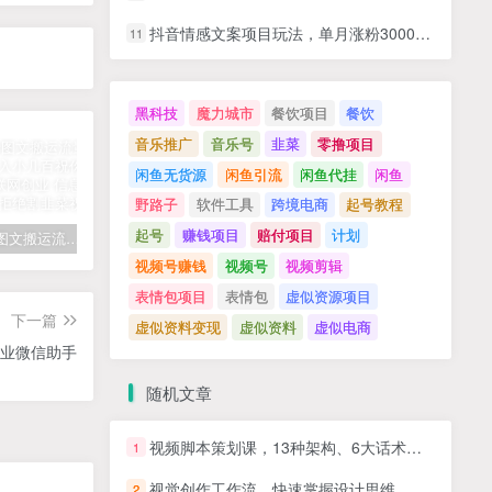
抖音情感文案项目玩法，单月涨粉3000+，新手小白也能做
11
黑科技
魔力城市
餐饮项目
餐饮
音乐推广
音乐号
韭菜
零撸项目
闲鱼无货源
闲鱼引流
闲鱼代挂
闲鱼
野路子
软件工具
跨境电商
起号教程
起号
赚钱项目
赔付项目
计划
拆解抖音图文搬运流量掘金，可日入小几百
快手星火计划项目玩法，零门槛，单视频收益5000+，保姆级教程
汽水音乐听歌每天变现100+思路，第一时间入局抓住风口，玩法无私分享与你！
视频号赚钱
视频号
视频剪辑
表情包项目
表情包
虚似资源项目
下一篇
虚似资料变现
虚似资料
虚似电商
l企业微信助手
随机文章
视频脚本策划课，13种架构、6大话术、拉片分析，单条播放百万+
1
视觉创作工作流，快速掌握设计思维，提升设计质量和效率
2