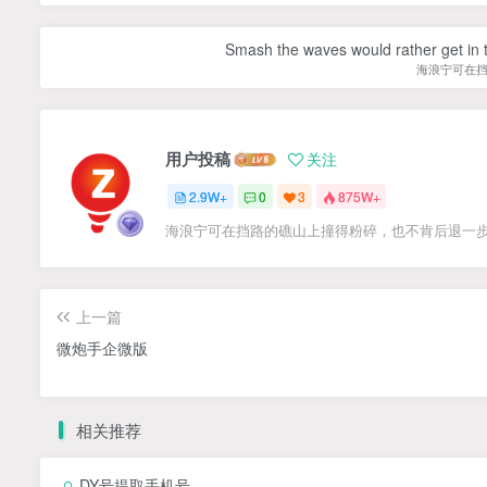
Smash the waves would rather get in the
海浪宁可在
用户投稿
关注
2.9W+
0
3
875W+
海浪宁可在挡路的礁山上撞得粉碎，也不肯后退一
上一篇
微炮手企微版
相关推荐
DY号提取手机号