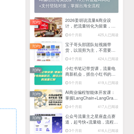
+支付登陆对接，掌握出海全流程
2025最新零撸项目，一部手机就可以操作，20秒一单，零投入纯薅羊毛，无门槛，一天200+【揭秘】
4
线上陪伴项目玩法，聊聊天就有收益的项目，一个月收益5000+
2026姜胡说流量&商业设
5
TOP2
计，把流量转化为留量，设
全网首发！答案之书网页版，全新玩法，搭配文档和网页，日入1k+零门槛小白首选副业
计自己的商业模式
6
6个月前
425人已阅读
25年7月小红书女粉新玩法，公域转私域变现，日轻松变现2张+，5分钟简单复制好上手
7
宝子哥头部团队短视频带
TOP3
货，以混剪为主，不需要真
情趣内衣暴利玩法，冷门赛道，日入1k+
8
人出镜，不需要拍摄【更新
4个月前
424人已阅读
26年3月】
在家就能做的项目，一天轻松300+，操作简单上手快
9
小红书笔记带货课，流量电
TOP4
商新机会，抓住小红书的流
2025年百家号AI图文掘金，手机操作单号月入4-5位数，低门槛【附指令+工具】
10
量红利(更新26年2月)
5个月前
419人已阅读
抖音情感文案项目玩法，单月涨粉3000+，新手小白也能做
11
AI商业编程智能体开发课：
TOP5
掌握LangChain+LangGraph
构建多智能体协同架构的核
4个月前
417人已阅读
心能力
公众号流量主之星座盘点赛
TOP6
道，起号快+流量稳，流程简
单，适合新手操作
3个月前
416人已阅读