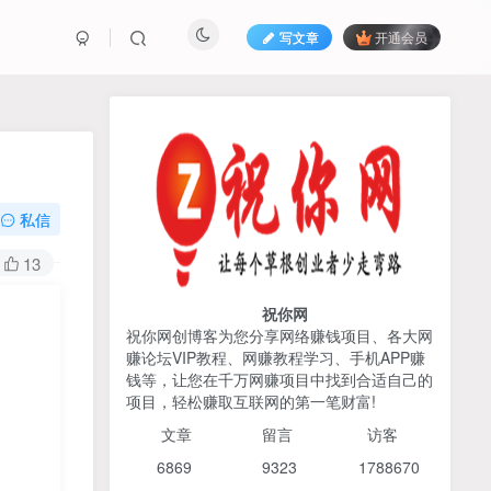
写文章
开通会员
热榜资源
免费分享网赚资讯
TOP1
私信
425人已阅读
13
AI编程出海实战课：10分钟速建AI网站
+支付登陆对接，掌握出海全流程
祝你网
祝你网创博客为您分享网络赚钱项目、各大网
赚论坛VIP教程、网赚教程学习、手机APP赚
2026姜胡说流量&商业设
TOP2
钱等，让您在千万网赚项目中找到合适自己的
计，把流量转化为留量，设
项目，轻松赚取互联网的第一笔财富!
计自己的商业模式
6个月前
425人已阅读
文章
留言 访客
宝子哥头部团队短视频带
TOP3
6869 9
323 1
788670
货，以混剪为主，不需要真