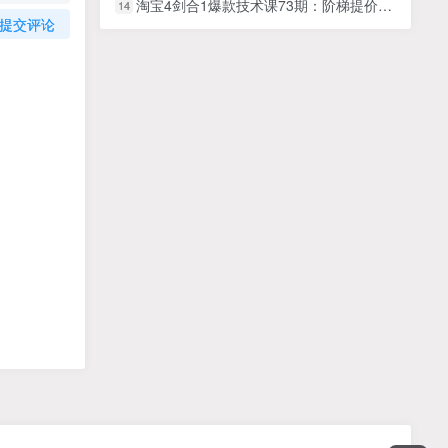
淘宝4剑合1爆款技术课73期：阶梯提价破量法，内外销双改策略 全站推广拉升
14
提交评论