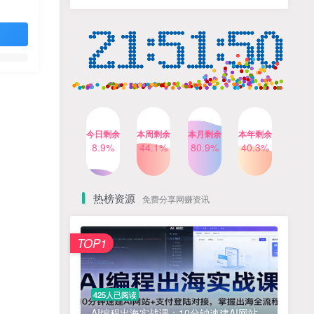
人出镜，不需要拍摄【更新
4个月前
424人已阅读
26年3月】
小红书笔记带货课，流量电
TOP4
商新机会，抓住小红书的流
量红利(更新26年2月)
5个月前
419人已阅读
AI商业编程智能体开发课：
TOP5
掌握LangChain+LangGraph
构建多智能体协同架构的核
4个月前
417人已阅读
心能力
今日剩余
本周剩余
本月剩余
本年剩余
公众号流量主之星座盘点赛
8.9%
44.1%
80.9%
40.3%
TOP6
道，起号快+流量稳，流程简
单，适合新手操作
3个月前
416人已阅读
热榜资源
免费分享网赚资讯
免费项目
TOP1
? 零加盟费｜红颜搭全国城市代理商招募正式启动！
1
淘宝天猫盈利突破特训营25年12月线下课，系统性的深度剖析电商企业经营之道，打造电商标准化运营体系
2
425人已阅读
抓亚马逊漏洞，免去店铺月租，一个流量大竞争小，让你有机会成大卖的赛道
3
AI编程出海实战课：10分钟速建AI网站