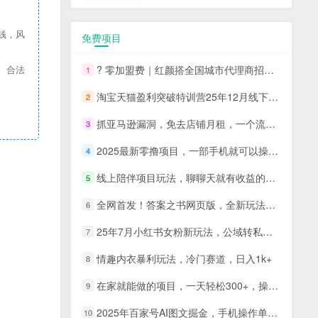
钱，风
免费项目
? 零加盟费｜红颜搭全国城市代理商招募正式启动！
、合法
1
淘宝天猫盈利突破特训营25年12月线下课，系统性的深度剖析电商企业经营之道，打造电商标准化运营体系
2
抓亚马逊漏洞，免去店铺月租，一个流量大竞争小，让你有机会成大卖的赛道
3
2025最新零撸项目，一部手机就可以操作，20秒一单，零投入纯薅羊毛，无门槛，一天200+【揭秘】
4
线上陪伴项目玩法，聊聊天就有收益的项目，一个月收益5000+
5
全网首发！答案之书网页版，全新玩法，搭配文档和网页，日入1k+零门槛小白首选副业
6
25年7月小红书女粉新玩法，公域转私域变现，日轻松变现2张+，5分钟简单复制好上手
7
情趣内衣暴利玩法，冷门赛道，日入1k+
8
在家就能做的项目，一天轻松300+，操作简单上手快
9
2025年百家号AI图文掘金，手机操作单号月入4-5位数，低门槛【附指令+工具】
10