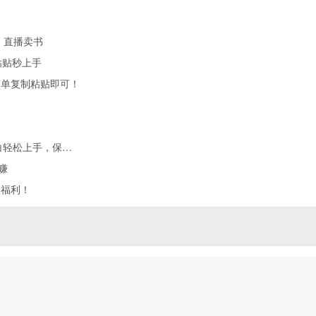
、直播卖书
粘贴秒上手
简单复制粘贴即可！
白轻松上手，保…
赚
人福利！