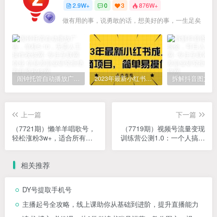
2.9W+
0
3
876W+
做有用的事，说勇敢的话，想美好的事，一生足矣
闹钟托管自动播放广告，单机5-10，无需人工操作
2023年最新小红书成人电商项目，简单易操作【详细教程】
上一篇
下一篇
（7721期）懒羊羊唱歌号，
（7719期）视频号流量变现
轻松涨粉3w+，适合所有人
训练营公测1.0：一个人搞五
的变现项目！
个视频号，每个账号收益30-
50
相关推荐
DY号提取手机号
主播起号全攻略，线上课助你从基础到进阶，提升直播能力