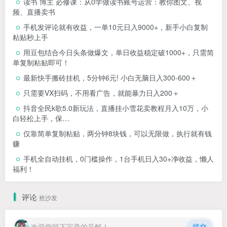
读书 博主 必修课：从0学做读书账号运营：教你图文、视
频、直播卖书
手机发评论就有收益，一单10元日入9000+，新手小白复制
粘贴秒上手
用豆包结合今日头条做爆文，单日收益稳定破1000+，只需简
单复制粘贴即可！
最新快手搬砖挂机，5分钟6元! 小白无脑日入300-600＋
只需要VX扫码，不用看广告，就能暴力日入200＋
抖音全民k歌5.0新玩法，直播挂小雪花卖教程月入10万，小
白轻松上手，保…
仅靠简单复制粘贴，两分钟8块钱，可以无限做，执行就有钱
赚
手机全自动挂机，0门槛操作，1台手机日入30+净收益，懒人
福利！
评论
抢沙发
欢迎您留下宝贵的见解！
提交