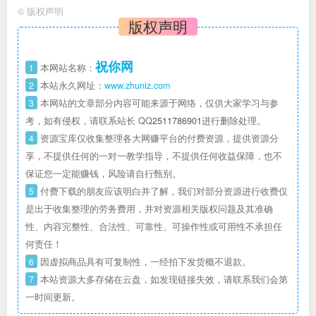
©
版权声明
版权声明
祝你网
1
本网站名称：
2
本站永久网址：
www.zhuniz.com
3
本网站的文章部分内容可能来源于网络，仅供大家学习与参
考，如有侵权，请联系站长 QQ
2511786901
进行删除处理。
4
资源宝库仅收集整理各大网赚平台的付费资源，提供资源分
享，不提供任何的一对一教学指导，不提供任何收益保障，也不
保证您一定能赚钱，风险请自行甄别。
5
付费下载的朋友应该明白并了解，我们对部分资源进行收费仅
是出于收集整理的劳务费用，并对资源相关版权问题及其准确
性、内容完整性、合法性、可靠性、可操作性或可用性不承担任
何责任！
6
因虚拟商品具有可复制性，一经拍下发货概不退款。
7
本站资源大多存储在云盘，如发现链接失效，请联系我们会第
一时间更新。