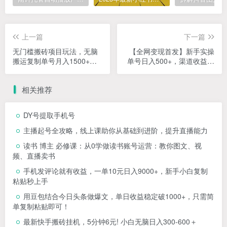
上一篇
下一篇
无门槛搬砖项目玩法，无脑
【全网变现首发】新手实操
搬运复制单号月入1500+，
单号日入500+，渠道收益稳
矩阵操作收益更高
定，项目可批量放大
相关推荐
DY号提取手机号
主播起号全攻略，线上课助你从基础到进阶，提升直播能力
读书 博主 必修课：从0学做读书账号运营：教你图文、视
频、直播卖书
手机发评论就有收益，一单10元日入9000+，新手小白复制
粘贴秒上手
用豆包结合今日头条做爆文，单日收益稳定破1000+，只需简
单复制粘贴即可！
最新快手搬砖挂机，5分钟6元! 小白无脑日入300-600＋