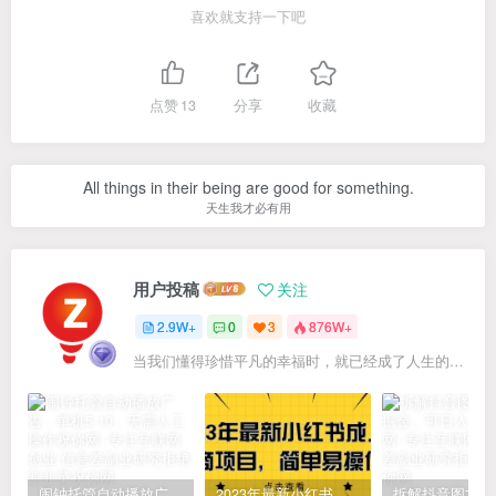
喜欢就支持一下吧
点赞
13
分享
收藏
All things in their being are good for something.
天生我才必有用
用户投稿
关注
2.9W+
0
3
876W+
当我们懂得珍惜平凡的幸福时，就已经成了人生的赢家
闹钟托管自动播放广告，单机5-10，无需人工操作
2023年最新小红书成人电商项目，简单易操作【详细教程】