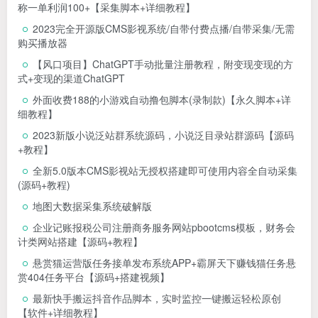
称一单利润100+【采集脚本+详细教程】
2023完全开源版CMS影视系统/自带付费点播/自带采集/无需
购买播放器
【风口项目】ChatGPT手动批量注册教程，附变现变现的方
式+变现的渠道
ChatGPT
外面收费188的小游戏自动撸包脚本(录制款)【永久脚本+详
细教程】
2023新版小说泛站群系统源码，小说泛目录站群源码【源码
+教程】
全新5.0版本CMS影视站无授权搭建即可使用内容全自动采集
(源码+教程)
地图大数据采集系统破解版
企业记账报税公司注册商务服务网站pbootcms模板，财务会
计类网站搭建【源码+教程】
悬赏猫运营版任务接单发布系统APP+霸屏天下赚钱猫任务悬
赏404任务平台【源码+搭建视频】
最新快手搬运抖音作品脚本，实时监控一键搬运轻松原创
【软件+详细教程】