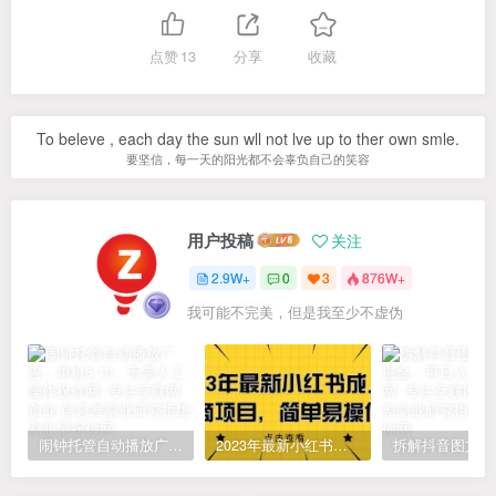
点赞
13
分享
收藏
To beleve , each day the sun wll not lve up to ther own smle.
要坚信，每一天的阳光都不会辜负自己的笑容
用户投稿
关注
2.9W+
0
3
876W+
我可能不完美，但是我至少不虚伪
闹钟托管自动播放广告，单机5-10，无需人工操作
2023年最新小红书成人电商项目，简单易操作【详细教程】