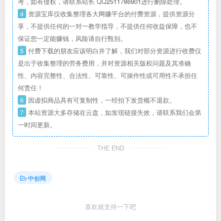
考，如有侵权，请联系站长 QQ
2511786901
进行删除处理。
4
资源宝库仅收集整理各大网赚平台的付费资源，提供资源分
享，不提供任何的一对一教学指导，不提供任何收益保障，也不
保证您一定能赚钱，风险请自行甄别。
5
付费下载的朋友应该明白并了解，我们对部分资源进行收费仅
是出于收集整理的劳务费用，并对资源相关版权问题及其准确
性、内容完整性、合法性、可靠性、可操作性或可用性不承担任
何责任！
6
因虚拟商品具有可复制性，一经拍下发货概不退款。
7
本站资源大多存储在云盘，如发现链接失效，请联系我们会第
一时间更新。
THE END
中创网
喜欢就支持一下吧