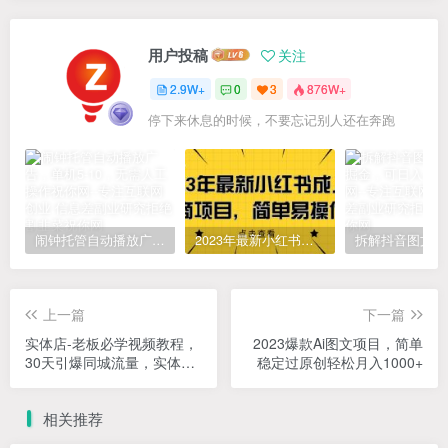
用户投稿
关注
2.9W+
0
3
876W+
停下来休息的时候，不要忘记别人还在奔跑
闹钟托管自动播放广告，单机5-10，无需人工操作
2023年最新小红书成人电商项目，简单易操作【详细教程】
上一篇
下一篇
实体店-老板必学视频教程，
2023爆款Ai图文项目，简单
30天引爆同城流量，实体店
稳定过原创轻松月入1000+
抖音本地引流
相关推荐