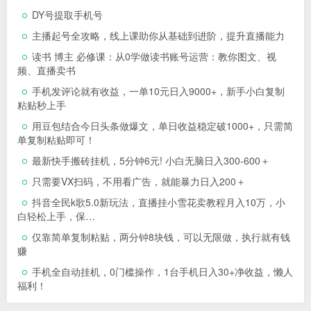
DY号提取手机号
主播起号全攻略，线上课助你从基础到进阶，提升直播能力
读书 博主 必修课：从0学做读书账号运营：教你图文、视
频、直播卖书
手机发评论就有收益，一单10元日入9000+，新手小白复制
粘贴秒上手
用豆包结合今日头条做爆文，单日收益稳定破1000+，只需简
单复制粘贴即可！
最新快手搬砖挂机，5分钟6元! 小白无脑日入300-600＋
只需要VX扫码，不用看广告，就能暴力日入200＋
抖音全民k歌5.0新玩法，直播挂小雪花卖教程月入10万，小
白轻松上手，保…
仅靠简单复制粘贴，两分钟8块钱，可以无限做，执行就有钱
赚
手机全自动挂机，0门槛操作，1台手机日入30+净收益，懒人
福利！