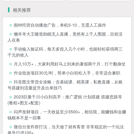
相关推荐
闹钟托管自动播放广告，单机5-10，无需人工操作
懒羊羊大王睡觉助眠无人直播，竟然有上千人围观，目前没
人在卷
手动输入验证码，每天多投入几个小时，也能轻松获得两三
千元的收入
月入10万+，大家利用好马上到来的暑假两个月，打个翻身仗
作业批改项目30元/时，简单小白轻松入手，非常适合兼职
抖音图文带货全攻略：含基础课、精英课，私教直播，从账
号搭建到流量提升及出单技巧
2023巨量千川小白到高手：推广逻辑 计划搭建 搭建思路等
(教程+图文+配套)
闷声发财项目，一天收益至少3500+，相信我，能赚钱和会赚
钱根本不是一回事
微信分发炸群打法，当天做了就有客资 非常稳定的一个玩法
单号日进100+