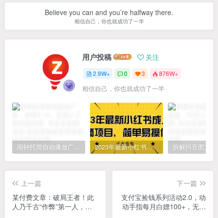
Believe you can and you’re halfway there.
相信自己，你也就成功了一半
用户投稿
关注
2.9W+
0
3
876W+
相信自己，你也就成功了一半
闹钟托管自动播放广告，单机5-10，无需人工操作
2023年最新小红书成人电商项目，简单易操作【详细教程】
上一篇
下一篇
某付费文章：破局王者！此
支付宝捡钱系列活动2.0，动
人乃千古“作弊”第一人，你
动手指每月白嫖100+，无任
的人生也会因此开挂
何门槛，全国可做！