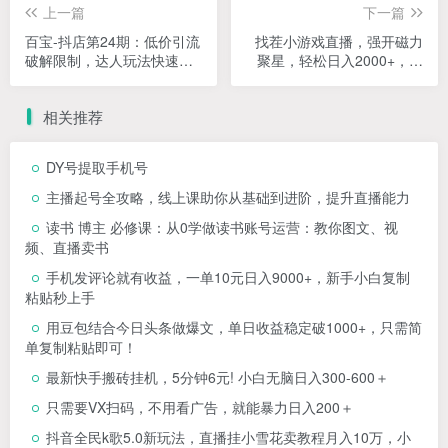
上一篇
下一篇
百宝-抖店第24期：低价引流
找茬小游戏直播，强开磁力
破解限制，达人玩法快速改1
聚星，轻松日入2000+，小
万+销量玩法等
白也能轻松上手
相关推荐
DY号提取手机号
主播起号全攻略，线上课助你从基础到进阶，提升直播能力
读书 博主 必修课：从0学做读书账号运营：教你图文、视
频、直播卖书
手机发评论就有收益，一单10元日入9000+，新手小白复制
粘贴秒上手
用豆包结合今日头条做爆文，单日收益稳定破1000+，只需简
单复制粘贴即可！
最新快手搬砖挂机，5分钟6元! 小白无脑日入300-600＋
只需要VX扫码，不用看广告，就能暴力日入200＋
抖音全民k歌5.0新玩法，直播挂小雪花卖教程月入10万，小