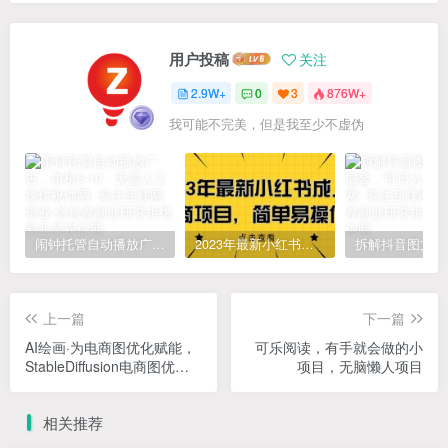
用户投稿
关注
2.9W+
0
3
876W+
我可能不完美，但是我至少不虚伪
闹钟托管自动播放广告，单机5-10，无需人工操作
2023年最新小红书成人电商项目，简单易操作【详细教程】
上一篇
下一篇
AI绘画·为电商图优化赋能，
可乐阅读，有手就会做的小
StableDiffusion电商图优化
项目，无脑懒人项目
教程，0基础到精通
相关推荐