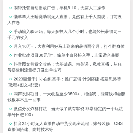
闹钟托管自动播放广告，单机5-10，无需人工操作
懒羊羊大王睡觉助眠无人直播，竟然有上千人围观，目前没
人在卷
手动输入验证码，每天多投入几个小时，也能轻松获得两三
千元的收入
月入10万+，大家利用好马上到来的暑假两个月，打个翻身仗
作业批改项目30元/时，简单小白轻松入手，非常适合兼职
抖音图文带货全攻略：含基础课、精英课，私教直播，从账
号搭建到流量提升及出单技巧
2023巨量千川小白到高手：推广逻辑 计划搭建 搭建思路等
(教程+图文+配套)
闷声发财项目，一天收益至少3500+，相信我，能赚钱和会赚
钱根本不是一回事
微信分发炸群打法，当天做了就有客资 非常稳定的一个玩法
单号日进100+
抖音24小时无人直播自动带货变现全流程，账号装修、OBS
直播间搭建、防封技术等