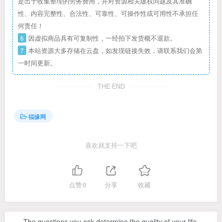
是出于收集整理的劳务费用，并对资源相关版权问题及其准确
性、内容完整性、合法性、可靠性、可操作性或可用性不承担任
何责任！
6
因虚拟商品具有可复制性，一经拍下发货概不退款。
7
本站资源大多存储在云盘，如发现链接失效，请联系我们会第
一时间更新。
THE END
福缘网
喜欢就支持一下吧
点赞
0
分享
收藏
The questions you ask determine the quality of your life.