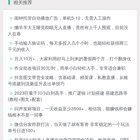
相关推荐
闹钟托管自动播放广告，单机5-10，无需人工操作
懒羊羊大王睡觉助眠无人直播，竟然有上千人围观，目前没
人在卷
手动输入验证码，每天多投入几个小时，也能轻松获得两三
千元的收入
月入10万+，大家利用好马上到来的暑假两个月，打个翻身仗
作业批改项目30元/时，简单小白轻松入手，非常适合兼职
抖音图文带货全攻略：含基础课、精英课，私教直播，从账
号搭建到流量提升及出单技巧
2023巨量千川小白到高手：推广逻辑 计划搭建 搭建思路等
(教程+图文+配套)
闷声发财项目，一天收益至少3500+，相信我，能赚钱和会赚
钱根本不是一回事
微信分发炸群打法，当天做了就有客资 非常稳定的一个玩法
单号日进100+
抖音24小时无人直播自动带货变现全流程，账号装修、OBS