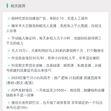
相关推荐
闹钟托管自动播放广告，单机5-10，无需人工操作
懒羊羊大王睡觉助眠无人直播，竟然有上千人围观，目前没
人在卷
手动输入验证码，每天多投入几个小时，也能轻松获得两三
千元的收入
月入10万+，大家利用好马上到来的暑假两个月，打个翻身仗
作业批改项目30元/时，简单小白轻松入手，非常适合兼职
抖音图文带货全攻略：含基础课、精英课，私教直播，从账
号搭建到流量提升及出单技巧
2023巨量千川小白到高手：推广逻辑 计划搭建 搭建思路等
(教程+图文+配套)
闷声发财项目，一天收益至少3500+，相信我，能赚钱和会赚
钱根本不是一回事
微信分发炸群打法，当天做了就有客资 非常稳定的一个玩法
单号日进100+