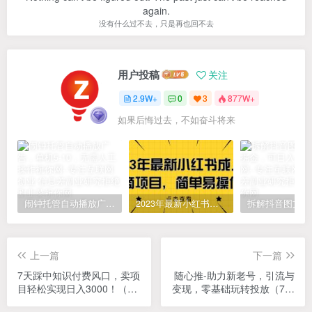
again.
没有什么过不去，只是再也回不去
用户投稿
关注
2.9W+
0
3
877W+
如果后悔过去，不如奋斗将来
闹钟托管自动播放广告，单机5-10，无需人工操作
2023年最新小红书成人电商项目，简单易操作【详细教程】
上一篇
下一篇
7天踩中知识付费风口，卖项
随心推-助力新老号，引流与
目轻松实现日入3000！（10
变现，零基础玩转投放（7节
节课程）
课）