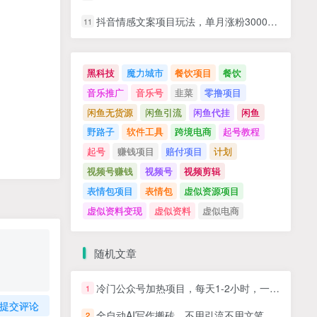
抖音情感文案项目玩法，单月涨粉3000+，新手小白也能做
11
黑科技
魔力城市
餐饮项目
餐饮
音乐推广
音乐号
韭菜
零撸项目
闲鱼无货源
闲鱼引流
闲鱼代挂
闲鱼
野路子
软件工具
跨境电商
起号教程
起号
赚钱项目
赔付项目
计划
视频号赚钱
视频号
视频剪辑
表情包项目
表情包
虚似资源项目
虚似资料变现
虚似资料
虚似电商
随机文章
冷门公众号加热项目，每天1-2小时，一单100-300+
1
提交评论
全自动AI写作搬砖，不用引流不用文笔，日入500+，长期稳定副业【揭秘】
2