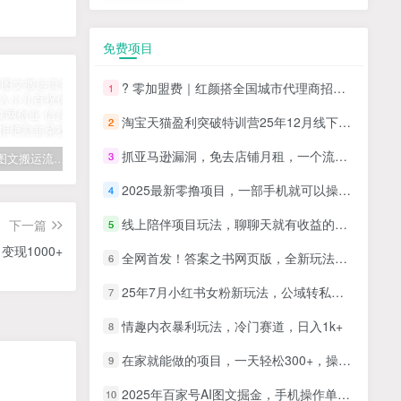
免费项目
? 零加盟费｜红颜搭全国城市代理商招募正式启动！
1
淘宝天猫盈利突破特训营25年12月线下课，系统性的深度剖析电商企业经营之道，打造电商标准化运营体系
2
抓亚马逊漏洞，免去店铺月租，一个流量大竞争小，让你有机会成大卖的赛道
3
拆解抖音图文搬运流量掘金，可日入小几百
快手星火计划项目玩法，零门槛，单视频收益5000+，保姆级教程
汽水音乐听歌每天变现100+思路，第一时间入局抓住风口，玩法无私分享与你！
2025最新零撸项目，一部手机就可以操作，20秒一单，零投入纯薅羊毛，无门槛，一天200+【揭秘】
4
线上陪伴项目玩法，聊聊天就有收益的项目，一个月收益5000+
下一篇
5
现1000+
全网首发！答案之书网页版，全新玩法，搭配文档和网页，日入1k+零门槛小白首选副业
6
25年7月小红书女粉新玩法，公域转私域变现，日轻松变现2张+，5分钟简单复制好上手
7
情趣内衣暴利玩法，冷门赛道，日入1k+
8
在家就能做的项目，一天轻松300+，操作简单上手快
9
2025年百家号AI图文掘金，手机操作单号月入4-5位数，低门槛【附指令+工具】
10