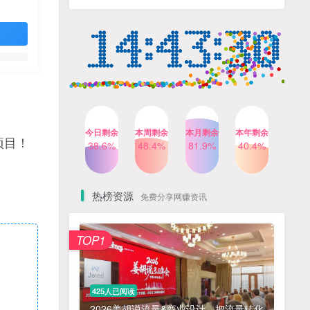
人出镜，不需要拍摄【更新
4个月前
424人已阅读
26年3月】
小红书笔记带货课，流量电
TOP4
商新机会，抓住小红书的流
量红利(更新26年2月)
5个月前
419人已阅读
AI商业编程智能体开发课：
TOP5
掌握LangChain+LangGraph
构建多智能体协同架构的核
4个月前
417人已阅读
心能力
今日剩余
本周剩余
本月剩余
本年剩余
项目！
公众号流量主之星座盘点赛
38.6%
48.4%
81.9%
40.4%
TOP6
道，起号快+流量稳，流程简
单，适合新手操作
3个月前
416人已阅读
热榜资源
免费分享网赚资讯
免费项目
TOP1
? 零加盟费｜红颜搭全国城市代理商招募正式启动！
1
淘宝天猫盈利突破特训营25年12月线下课，系统性的深度剖析电商企业经营之道，打造电商标准化运营体系
2
425人已阅读
抓亚马逊漏洞，免去店铺月租，一个流量大竞争小，让你有机会成大卖的赛道
3
2026姜胡说流量&商业设计，把流量转化