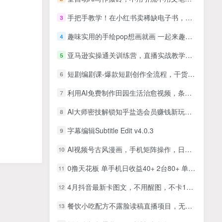
手把手教学！在小红书卖稀缺电子书，单份利润2张+的完整方案
3
趣味实用的手绘pop想画就画 一起来趣味绘画（30节课）
4
亚马逊实操通关训练营，直播实战教学与AI应用，助卖家从0到精通打造盈利店铺（更新4月17日）
5
短剧编剧课-爆款短剧创作全流程，干货满满，内容权威【20节视频课】
6
利用AI免费制作田园生活治愈视频，条条爆款点赞20W，单日变现几张
7
AI大师密技解锁知乎盐选会员赚钱新玩法，轻松搬运内容财富翻倍，小白也能月入过万【揭秘】
8
字幕编辑Subtitle Edit v4.0.3
9
AI视频号古风漫画，手机矩阵操作，日入1k+
10
0撸天花板 单手机日收益40+ 2台80+ 单人可操作10台 做了就有 长期稳定
11
4月抖音最新卡图文，不用醒图，不卡1万播放，10秒搬运一个作品
12
餐饮小吃配方不露脸读稿直播项目，无需露脸，月入3万+附小吃配方资源
13