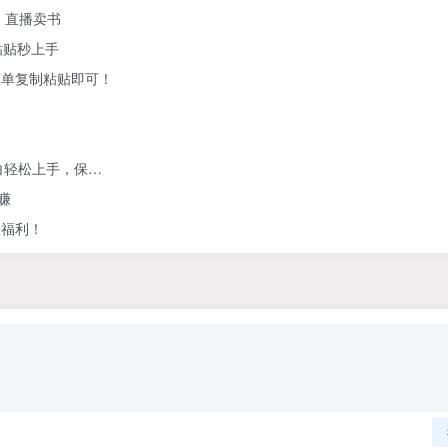
、直播卖书
粘贴秒上手
简单复制粘贴即可！
白轻松上手，保…
赚
人福利！