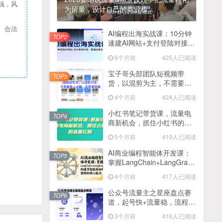
钱，风
为留量，设计自己的商业模...
2025最新零撸项目，一部手机就可以操作，20秒一单，零投入纯薅羊毛，无门槛，一天200+【揭秘】
4
、合法
线上陪伴项目玩法，聊聊天就有收益的项目，一个月收益5000+
AI编程出海实战课：10分钟
5
TOP2
速建AI网站+支付登陆对接，
全网首发！答案之书网页版，全新玩法，搭配文档和网页，日入1k+零门槛小白首选副业
掌握出海全流程
6
6个月前
425人已阅读
25年7月小红书女粉新玩法，公域转私域变现，日轻松变现2张+，5分钟简单复制好上手
7
宝子哥头部团队短视频带
TOP3
货，以混剪为主，不需要真
情趣内衣暴利玩法，冷门赛道，日入1k+
8
人出镜，不需要拍摄【更新
4个月前
424人已阅读
26年3月】
在家就能做的项目，一天轻松300+，操作简单上手快
9
小红书笔记带货课，流量电
TOP4
商新机会，抓住小红书的流
2025年百家号AI图文掘金，手机操作单号月入4-5位数，低门槛【附指令+工具】
10
量红利(更新26年2月)
5个月前
419人已阅读
抖音情感文案项目玩法，单月涨粉3000+，新手小白也能做
11
AI商业编程智能体开发课：
TOP5
掌握LangChain+LangGraph
构建多智能体协同架构的核
4个月前
417人已阅读
心能力
公众号流量主之星座盘点赛
TOP6
道，起号快+流量稳，流程简
单，适合新手操作
3个月前
416人已阅读