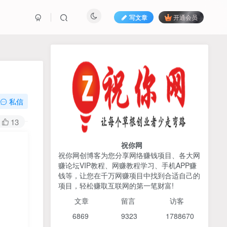
写文章
开通会员
热榜资源
免费分享网赚资讯
TOP1
私信
425人已阅读
13
2026姜胡说流量&商业设计，把流量转化
为留量，设计自己的商业模...
祝你网
祝你网创博客为您分享网络赚钱项目、各大网
赚论坛VIP教程、网赚教程学习、手机APP赚
AI编程出海实战课：10分钟
TOP2
钱等，让您在千万网赚项目中找到合适自己的
速建AI网站+支付登陆对接，
项目，轻松赚取互联网的第一笔财富!
掌握出海全流程
6个月前
425人已阅读
文章
留言 访客
宝子哥头部团队短视频带
TOP3
6869 9
323 1
788670
货，以混剪为主，不需要真