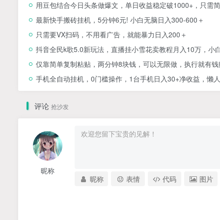
用豆包结合今日头条做爆文，单日收益稳定破1000+，只需
最新快手搬砖挂机，5分钟6元! 小白无脑日入300-600＋
只需要VX扫码，不用看广告，就能暴力日入200＋
抖音全民k歌5.0新玩法，直播挂小雪花卖教程月入10万，小
仅靠简单复制粘贴，两分钟8块钱，可以无限做，执行就有钱
手机全自动挂机，0门槛操作，1台手机日入30+净收益，懒
评论
抢沙发
昵称
昵称
表情
代码
图片