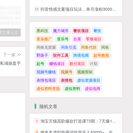
抖音情感文案项目玩法，单月涨粉3000+，新手小白也能做
11
黑科技
魔力城市
餐饮项目
餐饮
拆解抖音图文搬运流量掘金，可日入小几百
快手星火计划项目玩法，零门槛，单视频收益5000+，保姆级教程
汽水音乐听歌每天变现100+思路，第一时间入局抓住风口，玩法无私分享与你！
音乐推广
音乐号
韭菜
零撸项目
闲鱼无货源
闲鱼引流
闲鱼代挂
闲鱼
下一篇
野路子
软件工具
跨境电商
起号教程
的私域操盘手
起号
赚钱项目
赔付项目
计划
视频号赚钱
视频号
视频剪辑
表情包项目
表情包
虚似资源项目
虚似资料变现
虚似资料
虚似电商
随机文章
淘宝天猫高阶爆款打造课73期：7天爆1500单的4剑合1战术
1
拼多多虚拟电商训练营月入40000+，全网最详细，你做你也行，暴利稳定长久
2