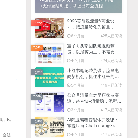
+支付登陆对接，掌握出海全流程
2025最新零撸项目，一部手机就可以操作，20秒一单，零投入纯薅羊毛，无门槛，一天200+【揭秘】
4
线上陪伴项目玩法，聊聊天就有收益的项目，一个月收益5000+
2026姜胡说流量&商业设
5
TOP2
计，把流量转化为留量，设
全网首发！答案之书网页版，全新玩法，搭配文档和网页，日入1k+零门槛小白首选副业
计自己的商业模式
6
6个月前
425人已阅读
25年7月小红书女粉新玩法，公域转私域变现，日轻松变现2张+，5分钟简单复制好上手
7
宝子哥头部团队短视频带
TOP3
货，以混剪为主，不需要真
情趣内衣暴利玩法，冷门赛道，日入1k+
8
人出镜，不需要拍摄【更新
4个月前
424人已阅读
26年3月】
在家就能做的项目，一天轻松300+，操作简单上手快
9
小红书笔记带货课，流量电
TOP4
商新机会，抓住小红书的流
2025年百家号AI图文掘金，手机操作单号月入4-5位数，低门槛【附指令+工具】
10
量红利(更新26年2月)
5个月前
419人已阅读
抖音情感文案项目玩法，单月涨粉3000+，新手小白也能做
11
公众号流量主之星座盘点赛
TOP5
道，起号快+流量稳，流程简
单，适合新手操作
3个月前
417人已阅读
AI商业编程智能体开发课：
钱，风
TOP6
掌握LangChain+LangGraph
构建多智能体协同架构的核
4个月前
417人已阅读
、合法
心能力