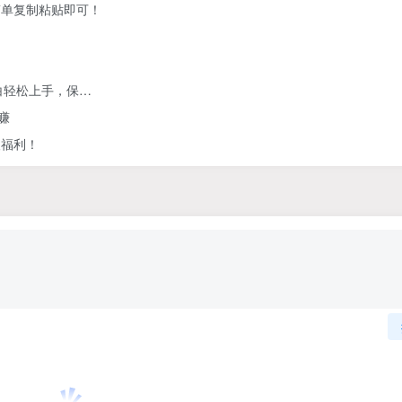
简单复制粘贴即可！
白轻松上手，保…
赚
人福利！