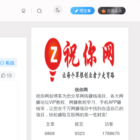
写文章
开通会员
热榜资源
免费分享网赚资讯
TOP1
私信
425人已阅读
13
AI编程出海实战课：10分钟速建AI网站
+支付登陆对接，掌握出海全流程
祝你网
祝你网创博客为您分享网络赚钱项目、各大网
赚论坛VIP教程、网赚教程学习、手机APP赚
2026姜胡说流量&商业设
TOP2
钱等，让您在千万网赚项目中找到合适自己的
计，把流量转化为留量，设
项目，轻松赚取互联网的第一笔财富!
计自己的商业模式
6个月前
425人已阅读
文章
留言 访客
宝子哥头部团队短视频带
TOP3
6869 9
323 1
788670
货，以混剪为主，不需要真