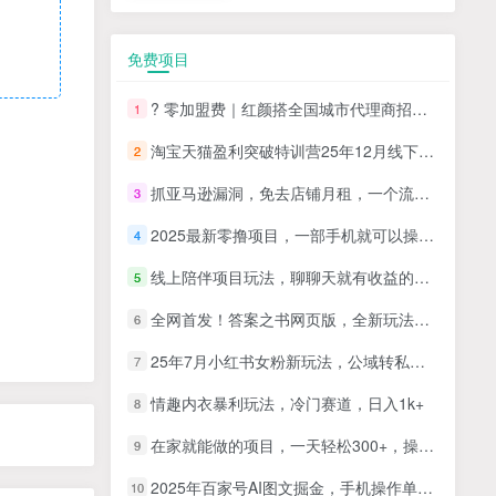
免费项目
? 零加盟费｜红颜搭全国城市代理商招募正式启动！
1
淘宝天猫盈利突破特训营25年12月线下课，系统性的深度剖析电商企业经营之道，打造电商标准化运营体系
2
抓亚马逊漏洞，免去店铺月租，一个流量大竞争小，让你有机会成大卖的赛道
3
2025最新零撸项目，一部手机就可以操作，20秒一单，零投入纯薅羊毛，无门槛，一天200+【揭秘】
4
线上陪伴项目玩法，聊聊天就有收益的项目，一个月收益5000+
5
全网首发！答案之书网页版，全新玩法，搭配文档和网页，日入1k+零门槛小白首选副业
6
25年7月小红书女粉新玩法，公域转私域变现，日轻松变现2张+，5分钟简单复制好上手
7
情趣内衣暴利玩法，冷门赛道，日入1k+
8
在家就能做的项目，一天轻松300+，操作简单上手快
9
2025年百家号AI图文掘金，手机操作单号月入4-5位数，低门槛【附指令+工具】
10