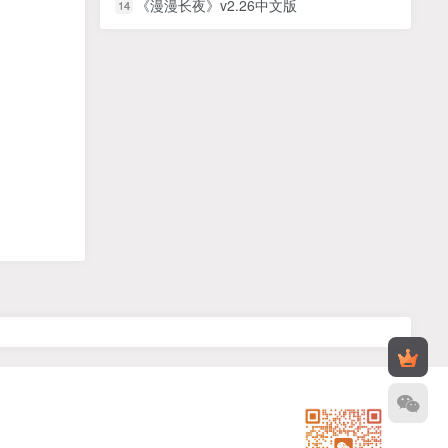
《漫漫长夜》v2.26中文版
14