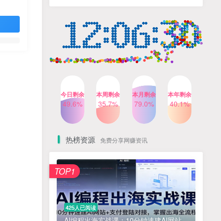
人出镜，不需要拍摄【更新
4个月前
424人已阅读
26年3月】
小红书笔记带货课，流量电
TOP4
商新机会，抓住小红书的流
量红利(更新26年2月)
5个月前
419人已阅读
公众号流量主之星座盘点赛
TOP5
道，起号快+流量稳，流程简
单，适合新手操作
3个月前
417人已阅读
今日剩余
本周剩余
本月剩余
本年剩余
AI商业编程智能体开发课：
49.5%
35.6%
79.0%
40.1%
TOP6
掌握LangChain+LangGraph
构建多智能体协同架构的核
4个月前
417人已阅读
心能力
热榜资源
免费分享网赚资讯
免费项目
TOP1
? 零加盟费｜红颜搭全国城市代理商招募正式启动！
1
淘宝天猫盈利突破特训营25年12月线下课，系统性的深度剖析电商企业经营之道，打造电商标准化运营体系
2
425人已阅读
抓亚马逊漏洞，免去店铺月租，一个流量大竞争小，让你有机会成大卖的赛道
3
AI编程出海实战课：10分钟速建AI网站