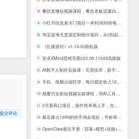
餐饮直播短视频课程，餐饮老板流量内训营，快速掌握餐饮短视频领域
3
小红书信息差冷门项目一单利润30块每天稳定1.5k左右2个账号操作
4
淘宝蓝海无货源定制细分项目，从0到起店实操全流程
5
《乱揍派对》v1.14.0c联机版
6
安卓XMind思维导图v23.09.11243高级版
7
AI数字人制作实操课：无需技术，新手可操作，免费无限生成数字人技术！
8
手机、电脑云端托管，每日稳定收入120+，小众领域长期稳定
9
颠覆式全新短视频实操课程，用AI工具提升创意与效率，把内容变成实实在在的收益
10
2月新风口项目，操作简单易上手，在线制作到你发财手机壁纸，单日轻松收益5000+
11
提交评论
最近爆火1999的快手淘金项目，号称单设备一天100~200+【全套详细玩法教程】
12
OpenClaw避坑手册：部署+模型+技能+远程全场景坑点，一次性给你说全，少走弯路
13