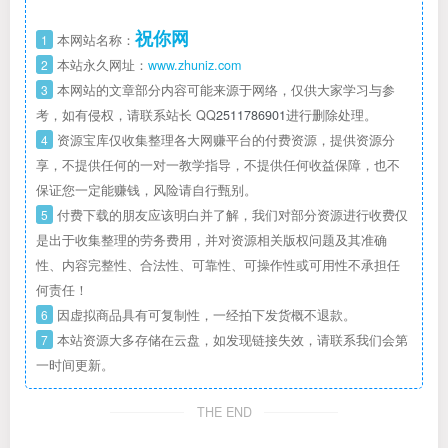
祝你网
1
本网站名称：
2
本站永久网址：
www.zhuniz.com
3
本网站的文章部分内容可能来源于网络，仅供大家学习与参
考，如有侵权，请联系站长 QQ
2511786901
进行删除处理。
4
资源宝库仅收集整理各大网赚平台的付费资源，提供资源分
享，不提供任何的一对一教学指导，不提供任何收益保障，也不
保证您一定能赚钱，风险请自行甄别。
5
付费下载的朋友应该明白并了解，我们对部分资源进行收费仅
是出于收集整理的劳务费用，并对资源相关版权问题及其准确
性、内容完整性、合法性、可靠性、可操作性或可用性不承担任
何责任！
6
因虚拟商品具有可复制性，一经拍下发货概不退款。
7
本站资源大多存储在云盘，如发现链接失效，请联系我们会第
一时间更新。
THE END