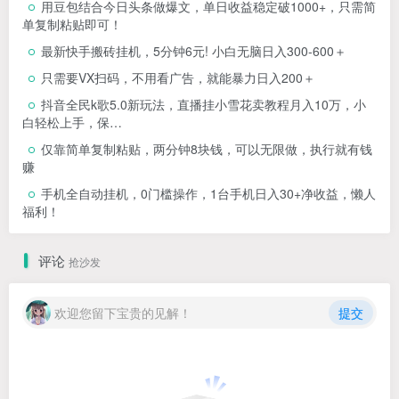
用豆包结合今日头条做爆文，单日收益稳定破1000+，只需简
单复制粘贴即可！
最新快手搬砖挂机，5分钟6元! 小白无脑日入300-600＋
只需要VX扫码，不用看广告，就能暴力日入200＋
抖音全民k歌5.0新玩法，直播挂小雪花卖教程月入10万，小
白轻松上手，保…
仅靠简单复制粘贴，两分钟8块钱，可以无限做，执行就有钱
赚
手机全自动挂机，0门槛操作，1台手机日入30+净收益，懒人
福利！
评论
抢沙发
欢迎您留下宝贵的见解！
提交