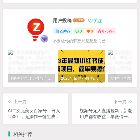
用户投稿
关注
2.9W+
0
3
876W+
不要让你的梦想只是想想而已
闹钟托管自动播放广告，单机5-10，无需人工操作
2023年最新小红书成人电商项目，简单易操作【详细教程】
上一篇
下一篇
AI二次元美女百家号，日入
视频号无人直播拉新，新老
1500+，无操作一键生成视
用户都有收益，单微信一天
频，玩转流量收益
50+
相关推荐