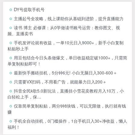
DY号提取手机号
主播起号全攻略，线上课助你从基础到进阶，提升直播能力
读书 博主 必修课：从0学做读书账号运营：教你图文、视
频、直播卖书
手机发评论就有收益，一单10元日入9000+，新手小白复制
粘贴秒上手
用豆包结合今日头条做爆文，单日收益稳定破1000+，只需简
单复制粘贴即可！
最新快手搬砖挂机，5分钟6元! 小白无脑日入300-600＋
只需要VX扫码，不用看广告，就能暴力日入200＋
抖音全民k歌5.0新玩法，直播挂小雪花卖教程月入10万，小
白轻松上手，保…
仅靠简单复制粘贴，两分钟8块钱，可以无限做，执行就有钱
赚
手机全自动挂机，0门槛操作，1台手机日入30+净收益，懒人
福利！