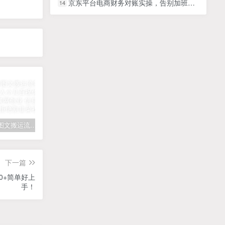
京东平台电商财务对账实操，告别加班，搞定核算
14
拆解抖音图文搬运流量掘金，可日入小几百
快手星火计划项目玩法，零门槛，单视频收益5000+，保姆级教程
汽水音乐听歌每天变现100+思路，第一时间入局抓住风口，玩法无私分享与你！
下一篇
0+简单好上
手！