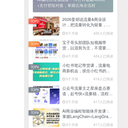
+支付登陆对接，掌握出海全流程
2025最新零撸项目，一部手机就可以操作，20秒一单，零投入纯薅羊毛，无门槛，一天200+【揭秘】
4
线上陪伴项目玩法，聊聊天就有收益的项目，一个月收益5000+
2026姜胡说流量&商业设
5
TOP2
计，把流量转化为留量，设
全网首发！答案之书网页版，全新玩法，搭配文档和网页，日入1k+零门槛小白首选副业
计自己的商业模式
6
6个月前
425人已阅读
25年7月小红书女粉新玩法，公域转私域变现，日轻松变现2张+，5分钟简单复制好上手
7
宝子哥头部团队短视频带
TOP3
货，以混剪为主，不需要真
情趣内衣暴利玩法，冷门赛道，日入1k+
8
人出镜，不需要拍摄【更新
4个月前
424人已阅读
26年3月】
在家就能做的项目，一天轻松300+，操作简单上手快
9
小红书笔记带货课，流量电
TOP4
商新机会，抓住小红书的流
2025年百家号AI图文掘金，手机操作单号月入4-5位数，低门槛【附指令+工具】
10
量红利(更新26年2月)
5个月前
419人已阅读
抖音情感文案项目玩法，单月涨粉3000+，新手小白也能做
11
公众号流量主之星座盘点赛
TOP5
道，起号快+流量稳，流程简
单，适合新手操作
3个月前
417人已阅读
AI商业编程智能体开发课：
TOP6
掌握LangChain+LangGraph
构建多智能体协同架构的核
4个月前
417人已阅读
心能力