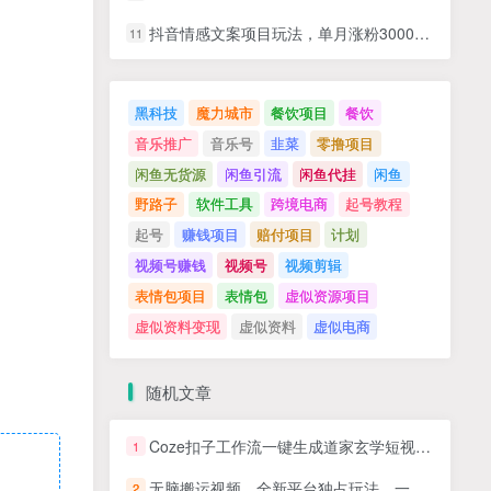
抖音情感文案项目玩法，单月涨粉3000+，新手小白也能做
11
黑科技
魔力城市
餐饮项目
餐饮
音乐推广
音乐号
韭菜
零撸项目
闲鱼无货源
闲鱼引流
闲鱼代挂
闲鱼
野路子
软件工具
跨境电商
起号教程
起号
赚钱项目
赔付项目
计划
视频号赚钱
视频号
视频剪辑
表情包项目
表情包
虚似资源项目
虚似资料变现
虚似资料
虚似电商
随机文章
Coze扣子工作流一键生成道家玄学短视频，实战保姆级教程
1
无脑搬运视频，全新平台独占玩法，一个账号每天1000+，多账号轻松扩张！
2