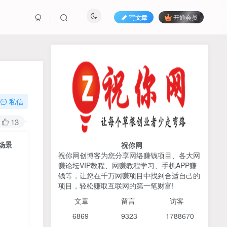
写文章
开通会员
热榜资源
免费分享网赚资讯
TOP1
私信
425人已阅读
13
AI编程出海实战课：10分钟速建AI网站
+支付登陆对接，掌握出海全流程
场景
祝你网
祝你网创博客为您分享网络赚钱项目、各大网
赚论坛VIP教程、网赚教程学习、手机APP赚
2026姜胡说流量&商业设
TOP2
钱等，让您在千万网赚项目中找到合适自己的
计，把流量转化为留量，设
项目，轻松赚取互联网的第一笔财富!
计自己的商业模式
6个月前
425人已阅读
文章
留言 访客
宝子哥头部团队短视频带
TOP3
6869 9
323 1
788670
货，以混剪为主，不需要真