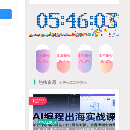
人出镜，不需要拍摄【更新
4个月前
424人已阅读
26年3月】
小红书笔记带货课，流量电
TOP4
商新机会，抓住小红书的流
量红利(更新26年2月)
5个月前
419人已阅读
公众号流量主之星座盘点赛
TOP5
道，起号快+流量稳，流程简
单，适合新手操作
3个月前
417人已阅读
今日剩余
本周剩余
本月剩余
本年剩余
AI商业编程智能体开发课：
76.0%
39.4%
79.9%
40.2%
TOP6
掌握LangChain+LangGraph
构建多智能体协同架构的核
4个月前
417人已阅读
心能力
热榜资源
免费分享网赚资讯
免费项目
TOP1
? 零加盟费｜红颜搭全国城市代理商招募正式启动！
1
淘宝天猫盈利突破特训营25年12月线下课，系统性的深度剖析电商企业经营之道，打造电商标准化运营体系
2
425人已阅读
抓亚马逊漏洞，免去店铺月租，一个流量大竞争小，让你有机会成大卖的赛道
3
AI编程出海实战课：10分钟速建AI网站