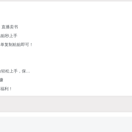
、直播卖书
粘贴秒上手
简单复制粘贴即可！
白轻松上手，保…
赚
人福利！