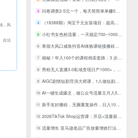
问卷调查2-5元一个，每天简简单单赚50-100零花钱
3
（18388期）淘宝千元女装项目：超高利润，一单1000多，非常暴利！
4
钱，风
小红书女色粉流量，一天稳定700~1000+ Ai撰写爆款文案条条火爆，高粘性引流养回头客
5
、合法
寒假大风口咸鱼抖音AI体验课链接搬砖变现，全网首发冷门项目，小白可日入2K+【揭秘】
6
揭秘！年入100个的课程倒卖套路：3 步搭建自动化变现系统
7
男粉无人直播3.0私域变现日产1000+，零基础小白上手简单，适合个人或者工作室
8
AIGC剧情短剧导演大师课，1人做短剧，抢占AIGC短剧流量先机
9
AI一键生成爆文，做公众号流量主月入5位数
10
新手友好搬砖，无脑重复操作，日入1000+不夸张
11
2026TikTok Shop运营课：开店+流量获取+广告投放+达人建联，解锁海外电商掘金路径
12
流量增长 亚马逊老品广告放量增效打法，短期内广告销量翻倍
13