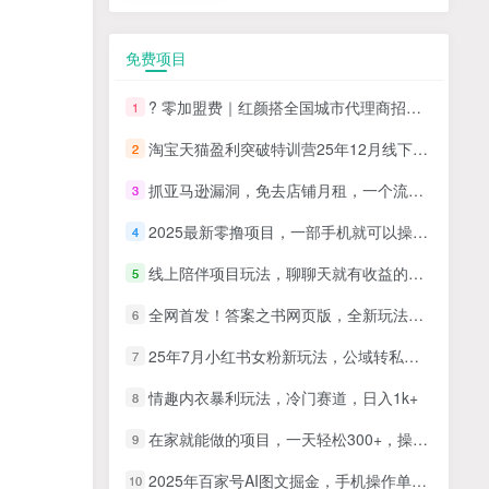
免费项目
? 零加盟费｜红颜搭全国城市代理商招募正式启动！
1
淘宝天猫盈利突破特训营25年12月线下课，系统性的深度剖析电商企业经营之道，打造电商标准化运营体系
2
抓亚马逊漏洞，免去店铺月租，一个流量大竞争小，让你有机会成大卖的赛道
3
2025最新零撸项目，一部手机就可以操作，20秒一单，零投入纯薅羊毛，无门槛，一天200+【揭秘】
4
线上陪伴项目玩法，聊聊天就有收益的项目，一个月收益5000+
5
全网首发！答案之书网页版，全新玩法，搭配文档和网页，日入1k+零门槛小白首选副业
6
25年7月小红书女粉新玩法，公域转私域变现，日轻松变现2张+，5分钟简单复制好上手
7
情趣内衣暴利玩法，冷门赛道，日入1k+
8
在家就能做的项目，一天轻松300+，操作简单上手快
9
2025年百家号AI图文掘金，手机操作单号月入4-5位数，低门槛【附指令+工具】
10