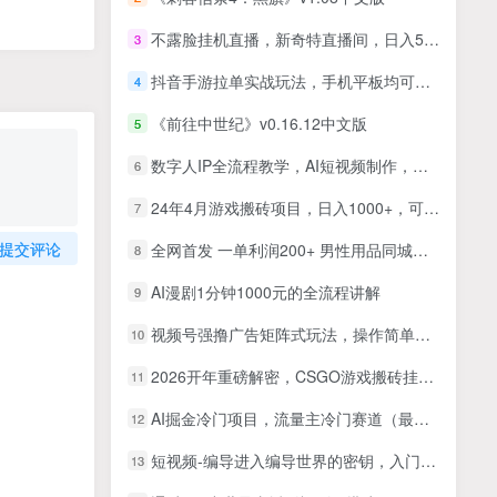
不露脸挂机直播，新奇特直播间，日入500+
3
抖音手游拉单实战玩法，手机平板均可操作，一天10分钟也可以收入几张，碎片时间搞钱
4
《前往中世纪》v0.16.12中文版
5
数字人IP全流程教学，AI短视频制作，抖音引流逻辑，养号实操技巧
6
24年4月游戏搬砖项目，日入1000+，可矩阵操作，简单好上手。
7
提交评论
全网首发 一单利润200+ 男性用品同城玩法 轻松月赚5位数
8
AI漫剧1分钟1000元的全流程讲解
9
视频号强撸广告矩阵式玩法，操作简单，一部手机几分钟一条视频，单号一天轻松200+【揭秘】
10
2026开年重磅解密，CSGO游戏搬砖挂机日入上千的秘密，毫无保留
11
AI掘金冷门项目，流量主冷门赛道（最新），举一反三，玩法单日收益上，轻松月入万元【揭秘】
12
短视频-编导进入编导世界的密钥，入门从拆片开始，培养网感，建素素库
13