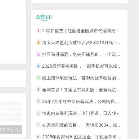
免费项目
? 零加盟费｜红颜搭全国城市代理商招募正式启动！
1
淘宝天猫盈利突破特训营25年12月线下课，系统性的深度剖析电商企业经营之道，打造电商标准化运营体系
2
抓亚马逊漏洞，免去店铺月租，一个流量大竞争小，让你有机会成大卖的赛道
3
2025最新零撸项目，一部手机就可以操作，20秒一单，零投入纯薅羊毛，无门槛，一天200+【揭秘】
4
线上陪伴项目玩法，聊聊天就有收益的项目，一个月收益5000+
5
全网首发！答案之书网页版，全新玩法，搭配文档和网页，日入1k+零门槛小白首选副业
6
25年7月小红书女粉新玩法，公域转私域变现，日轻松变现2张+，5分钟简单复制好上手
7
情趣内衣暴利玩法，冷门赛道，日入1k+
8
在家就能做的项目，一天轻松300+，操作简单上手快
9
拆解抖音图文搬运流量掘金，可日入小几百
快手星火计划项目玩法，零门槛，单视频收益5000+，保姆级教程
汽水音乐听歌每天变现100+思路，第一时间入局抓住风口，玩法无私分享与你！
2025年百家号AI图文掘金，手机操作单号月入4-5位数，低门槛【附指令+工具】
10