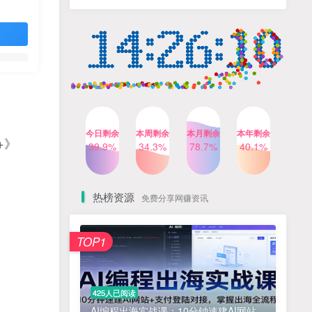
人出镜，不需要拍摄【更新
4个月前
424人已阅读
26年3月】
小红书笔记带货课，流量电
TOP4
商新机会，抓住小红书的流
量红利(更新26年2月)
5个月前
419人已阅读
公众号流量主之星座盘点赛
TOP5
道，起号快+流量稳，流程简
单，适合新手操作
3个月前
417人已阅读
今日剩余
本周剩余
本月剩余
本年剩余
+》
AI商业编程智能体开发课：
39.8%
34.3%
78.7%
40.1%
TOP6
掌握LangChain+LangGraph
构建多智能体协同架构的核
4个月前
417人已阅读
心能力
热榜资源
免费分享网赚资讯
免费项目
TOP1
? 零加盟费｜红颜搭全国城市代理商招募正式启动！
1
淘宝天猫盈利突破特训营25年12月线下课，系统性的深度剖析电商企业经营之道，打造电商标准化运营体系
2
425人已阅读
抓亚马逊漏洞，免去店铺月租，一个流量大竞争小，让你有机会成大卖的赛道
3
AI编程出海实战课：10分钟速建AI网站