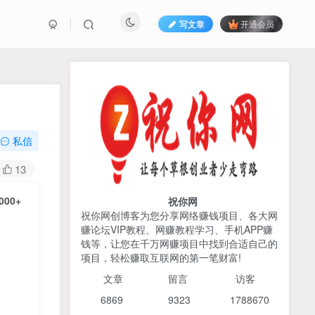
写文章
开通会员
热榜资源
免费分享网赚资讯
TOP1
私信
425人已阅读
13
AI编程出海实战课：10分钟速建AI网站
+支付登陆对接，掌握出海全流程
00+
祝你网
祝你网创博客为您分享网络赚钱项目、各大网
赚论坛VIP教程、网赚教程学习、手机APP赚
2026姜胡说流量&商业设
TOP2
钱等，让您在千万网赚项目中找到合适自己的
计，把流量转化为留量，设
项目，轻松赚取互联网的第一笔财富!
计自己的商业模式
6个月前
425人已阅读
文章
留言 访客
宝子哥头部团队短视频带
TOP3
6869 9
323 1
788670
货，以混剪为主，不需要真