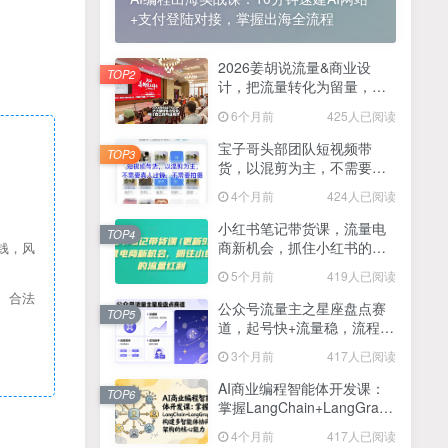
+支付登陆对接，掌握出海全流程
2025最新零撸项目，一部手机就可以操作，20秒一单，零投入纯薅羊毛，无门槛，一天200+【揭秘】
4
线上陪伴项目玩法，聊聊天就有收益的项目，一个月收益5000+
2026姜胡说流量&商业设
5
TOP2
计，把流量转化为留量，设
全网首发！答案之书网页版，全新玩法，搭配文档和网页，日入1k+零门槛小白首选副业
计自己的商业模式
6
6个月前
425人已阅读
25年7月小红书女粉新玩法，公域转私域变现，日轻松变现2张+，5分钟简单复制好上手
7
宝子哥头部团队短视频带
TOP3
货，以混剪为主，不需要真
情趣内衣暴利玩法，冷门赛道，日入1k+
8
人出镜，不需要拍摄【更新
4个月前
424人已阅读
26年3月】
在家就能做的项目，一天轻松300+，操作简单上手快
9
小红书笔记带货课，流量电
TOP4
商新机会，抓住小红书的流
钱，风
2025年百家号AI图文掘金，手机操作单号月入4-5位数，低门槛【附指令+工具】
10
量红利(更新26年2月)
5个月前
419人已阅读
抖音情感文案项目玩法，单月涨粉3000+，新手小白也能做
11
、合法
公众号流量主之星座盘点赛
TOP5
道，起号快+流量稳，流程简
单，适合新手操作
3个月前
417人已阅读
AI商业编程智能体开发课：
TOP6
掌握LangChain+LangGraph
构建多智能体协同架构的核
4个月前
417人已阅读
心能力