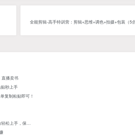
全能剪辑-高手特训营：剪辑+思维+调色+拍摄+包装（5合
、直播卖书
粘贴秒上手
简单复制粘贴即可！
白轻松上手，保…
赚