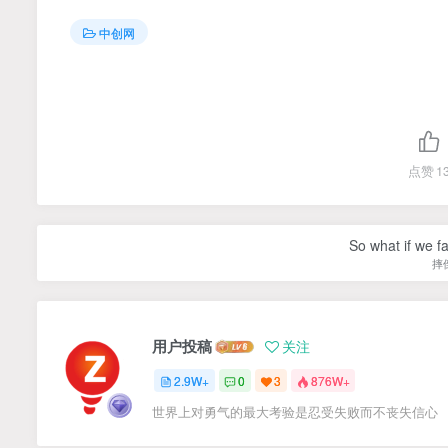
中创网
点赞
1
So what if we fa
摔
用户投稿
关注
2.9W+
0
3
876W+
世界上对勇气的最大考验是忍受失败而不丧失信心