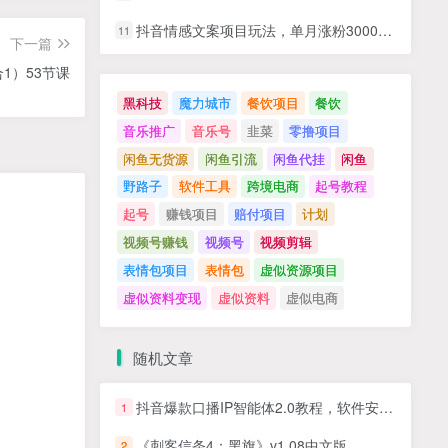
抖音情感文案项目玩法，单月涨粉3000+，新手小白也能做
11
下一篇
1）53节课
黑科技
魔力城市
餐饮项目
餐饮
音乐推广
音乐号
韭菜
零撸项目
闲鱼无货源
闲鱼引流
闲鱼代挂
闲鱼
野路子
软件工具
跨境电商
起号教程
起号
赚钱项目
赔付项目
计划
视频号赚钱
视频号
视频剪辑
表情包项目
表情包
虚似资源项目
虚似资料变现
虚似资料
虚似电商
随机文章
抖音爆款口播IP智能体2.0教程，软件安装+声音克隆+数字人视频生成全套实操教学
1
《刺客信条4：黑旗》v1.08中文版
2