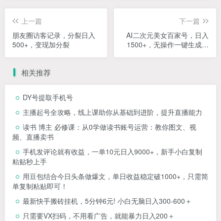
上一篇
下一篇
朋友圈访客记录，分裂日入
AI二次元美女百家号，日入
500+，变现加分裂
1500+，无操作一键生成视
频，玩转流量收益
相关推荐
DY号提取手机号
主播起号全攻略，线上课助你从基础到进阶，提升直播能力
读书 博主 必修课：从0学做读书账号运营：教你图文、视
频、直播卖书
手机发评论就有收益，一单10元日入9000+，新手小白复制
粘贴秒上手
用豆包结合今日头条做爆文，单日收益稳定破1000+，只需简
单复制粘贴即可！
最新快手搬砖挂机，5分钟6元! 小白无脑日入300-600＋
只需要VX扫码，不用看广告，就能暴力日入200＋