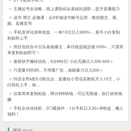
主播起号全攻略，线上课助你从基础到进阶，提升直播能力
读书 博主 必修课：从0学做读书账号运营：教你图文、视
频、直播卖书
手机发评论就有收益，一单10元日入9000+，新手小白复制
粘贴秒上手
用豆包结合今日头条做爆文，单日收益稳定破1000+，只需简
单复制粘贴即可！
最新快手搬砖挂机，5分钟6元! 小白无脑日入300-600＋
只需要VX扫码，不用看广告，就能暴力日入200＋
抖音全民k歌5.0新玩法，直播挂小雪花卖教程月入10万，小
白轻松上手，保…
仅靠简单复制粘贴，两分钟8块钱，可以无限做，执行就有钱
赚
手机全自动挂机，0门槛操作，1台手机日入30+净收益，懒人
福利！
评论
抢沙发