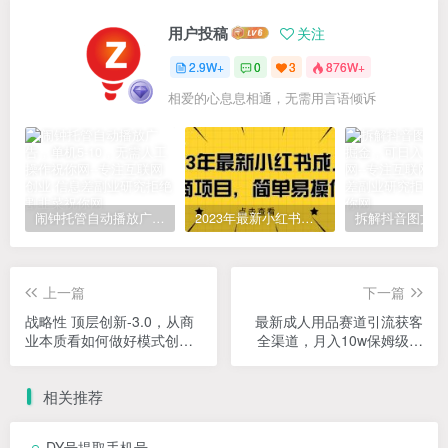
用户投稿
关注
2.9W+
0
3
876W+
相爱的心息息相通，无需用言语倾诉
闹钟托管自动播放广告，单机5-10，无需人工操作
2023年最新小红书成人电商项目，简单易操作【详细教程】
上一篇
下一篇
战略性 顶层创新-3.0，从商
最新成人用品赛道引流获客
业本质看如何做好模式创新
全渠道，月入10w保姆级教
（43节课）
程
相关推荐
DY号提取手机号